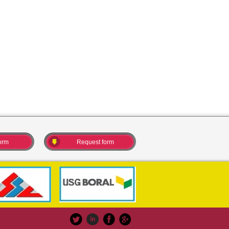
orm
Request form