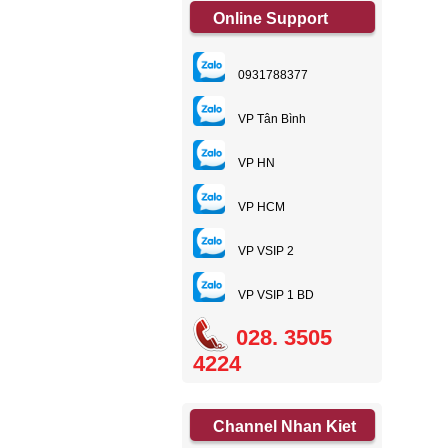
Online Support
0931788377
VP Tân Bình
VP HN
VP HCM
VP VSIP 2
VP VSIP 1 BD
028. 3505
4224
Channel Nhan Kiet