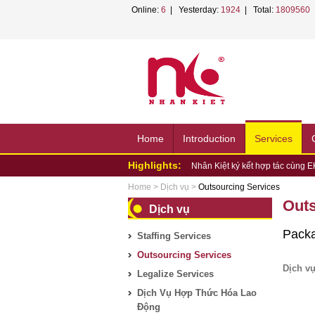
Online:
6
| Yesterday:
1924
| Total:
1809560
Home
Introduction
Services
Highlights:
Nhân Kiệt ký kết hợp tác cùng 
NHÂN KIỆT PHỐI HỢP TỔ CHỨC
Home
>
Dịch vụ
>
Outsourcing Services
NHÂN KIỆT ĐỒNG HÀNH CÙNG
Outs
Dịch vụ
HỘI...
NHÂN KIỆT ĐỒNG HÀNH HƯỞN
PHƯỜNG...
NHÂN KIỆT ĐỒNG HÀNH HỘI 
Packa
Staffing Services
NHÂN KIỆT CHUNG TAY HỖ TR
Nhân Kiệt tham gia tập huấn P
Outsourcing Services
Nhân Kiệt và VNPT TP.HCM bắt t
Dịch v
Legalize Services
NHÂN KIỆT THAM DỰ HỘI NGH
Dịch Vụ Hợp Thức Hóa Lao
LAO...
NHÂN KIỆT VÀ EK GROUP LÀM
Động