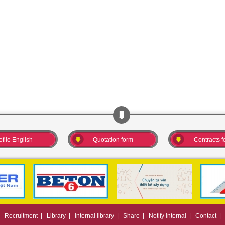
ofile English
Quotation form
Contracts f
|
Recruitment
|
Library
|
Internal library
|
Share
|
Notify internal
|
Contact
|