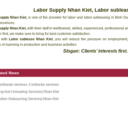
Labor Supply Nhan Kiet
,
Labor sublea
upply Nhan Kiet
,
is one of the provider for labor and labor subleasing in Binh 
provinces.
upply Nhan Kiet
,
with their staff in welltrained, skilled, experienced, professional a
 first, we make sure to bring for best customer satisfaction.
 with
Labor sublease Nhan Kiet
, you will reduce the pressure on employment, 
 of manning in production and business activities.
Slogan: Clients’ interests first.
ated News
ntractor services, Contractor services
ng And Unloading Services| Nhan Kiet
ction Outsourcing Services| Nhan Kiet