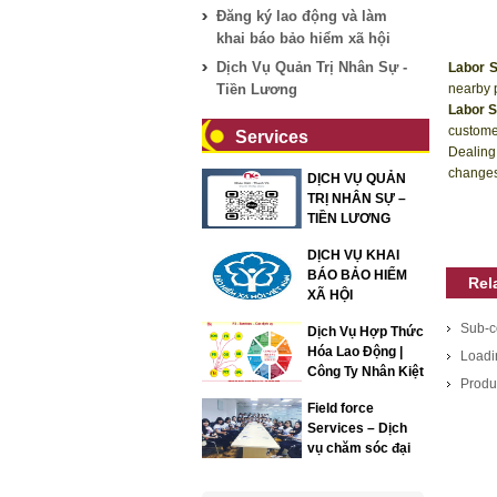
Đăng ký lao động và làm
khai báo bảo hiểm xã hội
Dịch Vụ Quản Trị Nhân Sự -
Labor S
Tiền Lương
nearby 
Labor S
customer
Services
Dealing
changes
DỊCH VỤ QUẢN
TRỊ NHÂN SỰ –
TIỀN LƯƠNG
DỊCH VỤ KHAI
BÁO BẢO HIỂM
Rel
XÃ HỘI
Sub-co
Dịch Vụ Hợp Thức
Hóa Lao Động |
Loadi
Công Ty Nhân Kiệt
Produ
Field force
Services – Dịch
vụ chăm sóc đại
lý