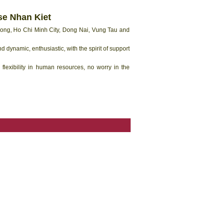
se Nhan Kiet
Duong, Ho Chi Minh City, Dong Nai, Vung Tau and
nd dynamic, enthusiastic, with the spirit of support
flexibility in human resources, no worry in the