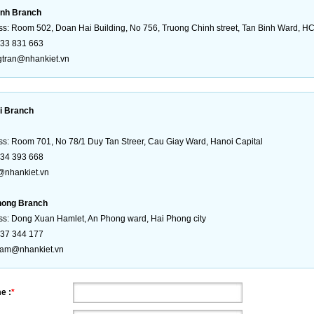
inh Branch
s: Room 502, Doan Hai Building, No 756, Truong Chinh street, Tan Binh Ward, HC
933 831 663
gtran@nhankiet.vn
i Branch
ss:
Room 701, No 78/1 Duy Tan Streer, Cau Giay Ward, Hanoi Capital
934 393 668
@nhankiet.vn
hong Branch
ss: Dong Xuan Hamlet, An Phong ward
, Hai Phong city
937 344 177
am@nhankiet.vn
e :
*