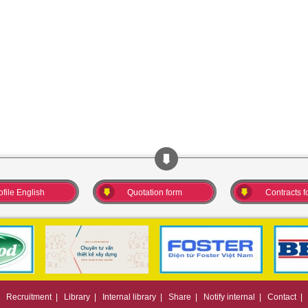
ofile English
Quotation form
Contracts f
|
Recruitment
|
Library
|
Internal library
|
Share
|
Notify internal
|
Contact
|