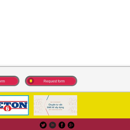
orm
Request form