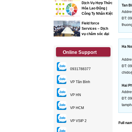
Dịch Vụ Hợp Thức
Tan B
Hóa Lao Động |
Addres
Công Ty Nhân Kiệt
ĐT: 0
Field force
thuon
Services – Dịch
vụ chăm sóc đại
lý
Ha No
Online Support
Addre
ĐT: 0
0931788377
chido
VP Tân Bình
Hai P
Addre
VP HN
ĐT: 0
tamph
VP HCM
VP VSIP 2
Full nam