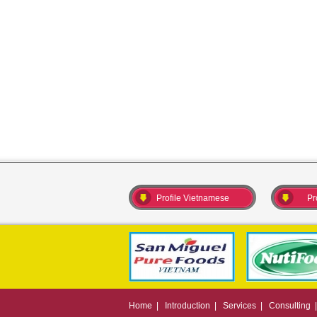
7. Nhân Kiệt - ngày hội việc làm
tỉnh Tây Ninh T11/2023
Profile Vietnamese
Pr
Home
|
Introduction
|
Services
|
Consulting