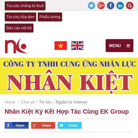
Tra cứu chứng từ thuế
Tra cứu hóa đơn
Phiếu lương
Báo cáo nội bộ
MENU
Home
Chia sẻ
Tin tức - Nguồn từ Internet
Nhân Kiệt Ký Kết Hợp Tác Cùng EK Group