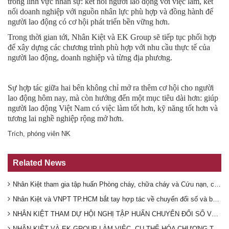
trong lĩnh vực nhân sự: kết nối người lao động với việc làm, kết
nối doanh nghiệp với nguồn nhân lực phù hợp và đồng hành để
người lao động có cơ hội phát triển bền vững hơn.
Trong thời gian tới, Nhân Kiệt và EK Group sẽ tiếp tục phối hợp
để xây dựng các chương trình phù hợp với nhu cầu thực tế của
người lao động, doanh nghiệp và từng địa phương.
Sự hợp tác giữa hai bên không chỉ mở ra thêm cơ hội cho người
lao động hôm nay, mà còn hướng đến một mục tiêu dài hơn: giúp
người lao động Việt Nam có việc làm tốt hơn, kỹ năng tốt hơn và
tương lai nghề nghiệp rộng mở hơn.
Trích, phóng viên NK
Related News
Nhân Kiệt tham gia tập huấn Phòng cháy, chữa cháy và Cứu nạn, cứu hộ năm 2026
Nhân Kiệt và VNPT TP.HCM bắt tay hợp tác về chuyển đổi số và bảo hiểm xã hội
NHÂN KIỆT THAM DỰ HỘI NGHỊ TẬP HUẤN CHUYỂN ĐỔI SỐ VÀ PHÁP LUẬT VỀ AN TOÀN, VỆ SINH LAO ĐỘNG NĂM 2026
NHÂN KIỆT VÀ EK GROUP LÀM VIỆC, CỤ THỂ HÓA CHƯƠNG TRÌNH HỢP TÁC PHÁT TRIỂN VÒNG ĐỜI NGƯỜI LAO ĐỘNG