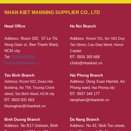
NHAN KIET MANNING SUPPLIER CO., LTD
Head Office
Ha Noi Branch
Address: Room 202, 57 Le Thi
Address:
Room 701, No 78/1 Duy
Hong Gam st, Ben Thanh Ward,
Tan Streer, Cau Giay Ward, Hanoi
HCM city
Capital
Tel:
0283 8213955
ĐT: 0934 393 668
hoanvu@nhankiet.vn
chido@nhankiet.vn
Tan Binh Branch
Hai Phong Branch
Address: Dong Xuan Hamlet, An
Address: Room 502, Doan Hai
Phong ward
Building, No 756, Truong Chinh
, Hai Phong city
ĐT: 0937 344 177
street, Tan Binh Ward, HCM city
ĐT: 0933 831 663
tampham@nhankiet.vn
thuongtran@nhankiet.vn
Binh Duong Branch
Da Nang Branch
Address: No B17 Unitown, Binh
Address: No 43, Ninh Ton street,