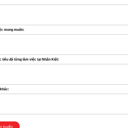
ệc mong muốn:
tiêu đã từng làm việc tại Nhân Kiệt:
 khác:
g tuyển