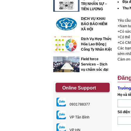
Địa 
TRỊ NHÂN SỰ –
Thu N
TIỀN LƯƠNG
DỊCH VỤ KHAI
Yêu cầu 
BÁO BẢO HIỂM
+Nam tu
XÃ HỘI
+Có sức 
+Có thể 
Dịch Vụ Hợp Thức
+Có CMN
Hóa Lao Động |
Các bạn 
Công Ty Nhân Kiệt
sớm nhấ
Field force
Cám ơn 
Services – Dịch
vụ chăm sóc đại
lý
Đăng
Online Support
Trường
Họ và t
0931788377
Số điện 
VP Tân Bình
VP HN