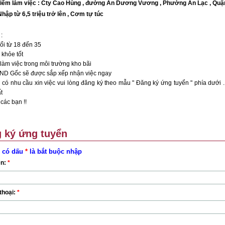
điểm làm việc : Cty Cao Hùng , đường An Dương Vương , Phường An Lạc , Quậ
hập từ 6,5 triệu trở lên , Cơm tự túc
:
ổi từ 18 đến 35
khỏe tốt
làm việc trong môi trường kho bãi
D Gốc sẽ được sắp xếp nhận việc ngay
có nhu cầu xin việc vui lòng đăng ký theo mẫu " Đăng ký ứng tuyển " phía dưới . 
t
các bạn !!
 ký ứng tuyển
 có dấu
*
là bắt buộc nhập
ên:
*
thoại:
*