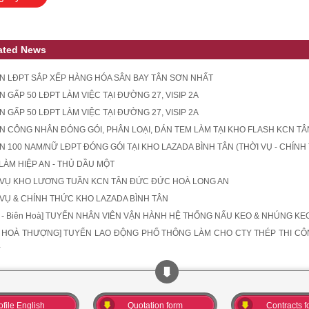
ated News
N LĐPT SẮP XẾP HÀNG HÓA SÂN BAY TÂN SƠN NHẤT
 GẤP 50 LĐPT LÀM VIỆC TẠI ĐƯỜNG 27, VISIP 2A
 GẤP 50 LĐPT LÀM VIỆC TẠI ĐƯỜNG 27, VISIP 2A
N CÔNG NHÂN ĐÓNG GÓI, PHÂN LOẠI, DÁN TEM LÀM TẠI KHO FLASH KCN T
N 100 NAM/NỮ LĐPT ĐÓNG GÓI TẠI KHO LAZADA BÌNH TÂN (THỜI VỤ - CHÍNH
 LÀM HIỆP AN - THỦ DẦU MỘT
 VỤ KHO LƯƠNG TUẦN KCN TÂN ĐỨC ĐỨC HOÀ LONG AN
 VỤ & CHÍNH THỨC KHO LAZADA BÌNH TÂN
An - Biên Hoà] TUYỂN NHÂN VIÊN VẬN HÀNH HỆ THỐNG NẤU KEO & NHÚNG KE
 HOÀ THƯỢNG] TUYỂN LAO ĐỘNG PHỔ THÔNG LÀM CHO CTY THÉP THI CÔNG 
Y
ofile English
Quotation form
Contracts f