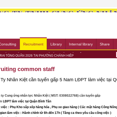
Consulting
Recruitment
Library
Internal library
Share
TRẠI TÒNG QUÂN 2026 TẠI PHƯỜNG CHÁNH HIỆP
Ợ NGƯỜI DÂN DỊP LỄ HỘI MIẾU BÀ THIÊN HẬU 2026 - BÌNH DƯƠNG
hòng cháy, chữa cháy và Cứu nạn, cứu hộ năm 2026
uiting common staff
ay hợp tác về chuyển đổi số và bảo hiểm xã hội
Ị TẬP HUẤN CHUYỂN ĐỔI SỐ VÀ PHÁP LUẬT VỀ AN TOÀN, VỆ SINH
Ty Nhân Kiệt cần tuyển gấp 5 Nam LĐPT làm việc tại 
 VIỆC, CỤ THỂ HÓA CHƯƠNG TRÌNH HỢP TÁC PHÁT TRIỂN VÒNG ĐỜI...
EK Group
 HỘI THẢO “HR & DATA COMPLIANCE 2026” VỀ BẢO VỆ DỮ LIỆU...
 ty Cung ứng nhân lực Nhân Kiệt ( MST: 0308022768) cần tuyển gấp
 NGÀY HỘI VIỆC LÀM METRO TALENT EXCHANGE 2026 – KẾT NỐI CƠ
G ỨNG NGÀY CHẠY OLYMPIC VÌ SỨC KHỎE TOÀN DÂN 2026 TẠI
am
LĐPT làm việc tại Quận Bình Tân
 việc : Phụ Kho sắp xếp hàng hóa , Phụ xe giao hàng ( Các mặt hàng Công Nông
gian làm việc : Hành chính từ 8h đến 17h ( Tăng ca theo yêu cầu công việc )