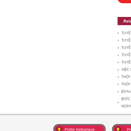
Rel
TUYỂ
TUYỂN
TUYỂN
TUYỂ
TUYỂ
VIỆC
THỜI
THỜI
[Dĩ 
[ĐỨC
NGÀ
Profile Vietnamese
Pr