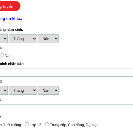
g tuyển
ng tin khác:
áng năm sinh:
h:
Nam
inh nhân dân:
p:
:
:
p 9 trở xuống
Lớp 12
Trung cấp, Cao đẳng, Đại học