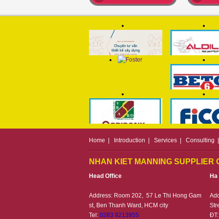
Home
|
Introduction
|
Services
|
Consulting
NHAN KIET MANNING SUPPLIER C
Head Office
Ha
Address: Room 202, 57 Le Thi Hong Gam
Ad
st, Ben Thanh Ward, HCM city
Str
Tel:
0283 8213955
ĐT: