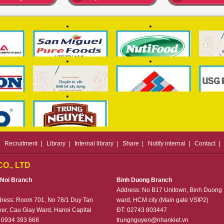
|
Recruitment
|
Library
|
Internal library
|
Share
|
Notify internal
|
Contact
|
O., LTD
 Noi Branch
Binh Duong Branch
Address: No B17 Unitown, Binh Duong
dress:
Room 701, No 78/1 Duy Tan
ward, HCM city (Main gate VSIP2)
eer, Cau Giay Ward, Hanoi Capital
ĐT: 02743 803447
 0934 393 668
trungnguyen@nhankiet.vn