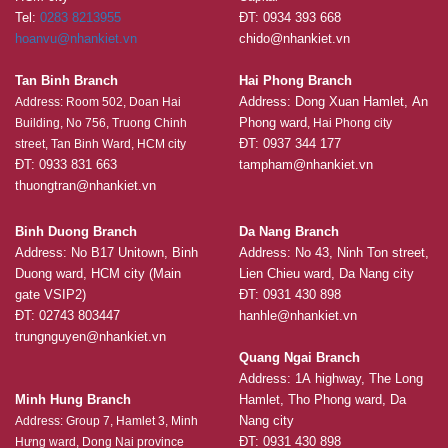
Tel:
0283 8213955
ĐT: 0934 393 668
hoanvu@nhankiet.vn
chido@nhankiet.vn
Tan Binh Branch
Hai Phong Branch
Address: Dong Xuan Hamlet, An
Address: Room 502, Doan Hai
Phong ward
Building, No 756, Truong Chinh
, Hai Phong city
ĐT: 0937 344 177
street, Tan Binh Ward, HCM city
ĐT: 0933 831 663
tampham@nhankiet.vn
thuongtran@nhankiet.vn
Binh Duong Branch
Da Nang Branch
Address: No B17 Unitown, Binh
Address: No 43, Ninh Ton street,
Duong ward, HCM city (Main
Lien Chieu ward, Da Nang city
gate VSIP2)
ĐT: 0931 430 898
ĐT: 02743 803447
hanhle@nhankiet.vn
trungnguyen@nhankiet.vn
Quang Ngai Branch
Address: 1A highway, The Long
Minh Hung Branch
Hamlet, Tho Phong ward, Da
Nang city
Address: Group 7, Hamlet 3, Minh
ĐT: 0931 430 898
Hưng ward, Dong Nai province