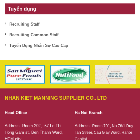
Tuyển dụng
Recruiting Staff
Recruiting Common Staff
Tuyển Dụng Nhân Sự Cao Cấp
NHAN KIET MANNING SUPPLIER CO., LTD
Head Office
Ha Noi Branch
Address: Room 202, 57 Le Thi
Address:
Room 701, No 78/1 Duy
Hong Gam st, Ben Thanh Ward,
Tan Streer, Cau Giay Ward, Hanoi
HCM city
Capital