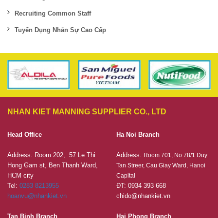
Recruiting Common Staff
Tuyển Dụng Nhân Sự Cao Cấp
NHAN KIET MANNING SUPPLIER CO., LTD
Head Office
Ha Noi Branch
Address: Room 202, 57 Le Thi
Address:
Room 701, No 78/1 Duy
Hong Gam st, Ben Thanh Ward,
Tan Streer, Cau Giay Ward, Hanoi
HCM city
Capital
Tel:
0283 8213955
ĐT: 0934 393 668
hoanvu@nhankiet.vn
chido@nhankiet.vn
Tan Binh Branch
Hai Phong Branch