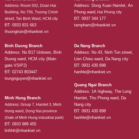
Address: Dong Xuan Hamlet, An
Address: Room 502, Doan Hai
Phong ward
Building, No 756, Truong Chinh
, Hai Phong city
ĐT: 0937 344 177
street, Tan Binh Ward, HCM city
ĐT: 0933 831 663
tampham@nhankiet.vn
thuongtran@nhankiet.vn
Binh Duong Branch
Da Nang Branch
Address: No B17 Unitown, Binh
Address: No 43, Ninh Ton street,
Duong ward, HCM city (Main
Lien Chieu ward, Da Nang city
gate VSIP2)
ĐT: 0931 430 898
ĐT: 02743 803447
hanhle@nhankiet.vn
trungnguyen@nhankiet.vn
Quang Ngai Branch
Address: 1A highway, The Long
Minh Hung Branch
Hamlet, Tho Phong ward, Da
Nang city
Address: Group 7, Hamlet 3, Minh
ĐT: 0931 430 898
Hưng ward, Dong Nai province
hanhle@nhankiet.vn
(Gate of Minh Hung industrial park)
ĐT: 0933 988 455
linhhtt@nhankiet.vn