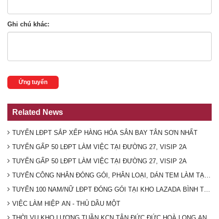
Ghi chú khác:
Ứng tuyển
Related News
TUYỂN LĐPT SẮP XẾP HÀNG HÓA SÂN BAY TÂN SƠN NHẤT
TUYỂN GẤP 50 LĐPT LÀM VIỆC TẠI ĐƯỜNG 27, VISIP 2A
TUYỂN GẤP 50 LĐPT LÀM VIỆC TẠI ĐƯỜNG 27, VISIP 2A
TUYỂN CÔNG NHÂN ĐÓNG GÓI, PHÂN LOẠI, DÁN TEM LÀM TẠI K
TUYỂN 100 NAM/NỮ LĐPT ĐÓNG GÓI TẠI KHO LAZADA BÌNH TÂN (T
VIỆC LÀM HIỆP AN - THỦ DẦU MỘT
THỜI VỤ KHO LƯƠNG TUẦN KCN TÂN ĐỨC ĐỨC HOÀ LONG AN