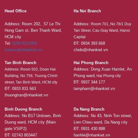
Head Office
Ha Noi Branch
Address: Room 202, 57 Le Thi
Address:
Room 701, No 78/1 Duy
Hong Gam st, Ben Thanh Ward,
Tan Streer, Cau Giay Ward, Hanoi
HCM city
Capital
Tel:
0283 8213955
ĐT: 0934 393 668
hoanvu@nhankiet.vn
chido@nhankiet.vn
Tan Binh Branch
Hai Phong Branch
Address: Dong Xuan Hamlet, An
Address: Room 502, Doan Hai
Phong ward
Building, No 756, Truong Chinh
, Hai Phong city
ĐT: 0937 344 177
street, Tan Binh Ward, HCM city
ĐT: 0933 831 663
tampham@nhankiet.vn
thuongtran@nhankiet.vn
Binh Duong Branch
Da Nang Branch
Address: No B17 Unitown, Binh
Address: No 43, Ninh Ton street,
Duong ward, HCM city (Main
Lien Chieu ward, Da Nang city
gate VSIP2)
ĐT: 0931 430 898
ĐT: 02743 803447
hanhle@nhankiet.vn