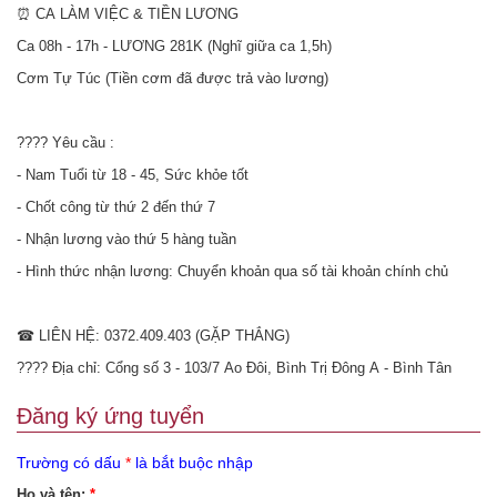
⏰ CA LÀM VIỆC & TIỀN LƯƠNG
Ca 08h - 17h - LƯƠNG 281K (Nghĩ giữa ca 1,5h)
Cơm Tự Túc (Tiền cơm đã được trả vào lương)
???? Yêu cầu :
- Nam Tuổi từ 18 - 45, Sức khỏe tốt
- Chốt công từ thứ 2 đến thứ 7
- Nhận lương vào thứ 5 hàng tuần
- Hình thức nhận lương: Chuyển khoản qua số tài khoản chính chủ
☎ LIÊN HỆ: 0372.409.403 (GẶP THẮNG)
???? Địa chỉ: Cổng số 3 - 103/7 Ao Đôi, Bình Trị Đông A - Bình Tân
Đăng ký ứng tuyển
Trường có dấu
*
là bắt buộc nhập
Họ và tên:
*