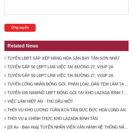
Ứng tuyển
Related News
TUYỂN LĐPT SẮP XẾP HÀNG HÓA SÂN BAY TÂN SƠN NHẤT
TUYỂN GẤP 50 LĐPT LÀM VIỆC TẠI ĐƯỜNG 27, VISIP 2A
TUYỂN GẤP 50 LĐPT LÀM VIỆC TẠI ĐƯỜNG 27, VISIP 2A
TUYỂN CÔNG NHÂN ĐÓNG GÓI, PHÂN LOẠI, DÁN TEM LÀM TẠI K
TUYỂN 100 NAM/NỮ LĐPT ĐÓNG GÓI TẠI KHO LAZADA BÌNH TÂN (T
VIỆC LÀM HIỆP AN - THỦ DẦU MỘT
THỜI VỤ KHO LƯƠNG TUẦN KCN TÂN ĐỨC ĐỨC HOÀ LONG AN
THỜI VỤ & CHÍNH THỨC KHO LAZADA BÌNH TÂN
[Dĩ An - Biên Hoà] TUYỂN NHÂN VIÊN VẬN HÀNH HỆ THỐNG NẤU 