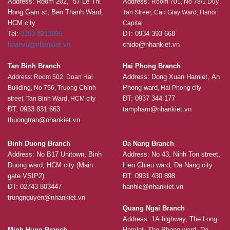
Address: Room 202, 57 Le Thi
Address:
Room 701, No 78/1 Duy
Hong Gam st, Ben Thanh Ward,
Tan Streer, Cau Giay Ward, Hanoi
HCM city
Capital
Tel:
0283 8213955
ĐT: 0934 393 668
hoanvu@nhankiet.vn
chido@nhankiet.vn
Tan Binh Branch
Hai Phong Branch
Address: Dong Xuan Hamlet, An
Address: Room 502, Doan Hai
Phong ward
Building, No 756, Truong Chinh
, Hai Phong city
ĐT: 0937 344 177
street, Tan Binh Ward, HCM city
ĐT: 0933 831 663
tampham@nhankiet.vn
thuongtran@nhankiet.vn
Binh Duong Branch
Da Nang Branch
Address: No B17 Unitown, Binh
Address: No 43, Ninh Ton street,
Duong ward, HCM city (Main
Lien Chieu ward, Da Nang city
gate VSIP2)
ĐT: 0931 430 898
ĐT: 02743 803447
hanhle@nhankiet.vn
trungnguyen@nhankiet.vn
Quang Ngai Branch
Address: 1A highway, The Long
Minh Hung Branch
Hamlet, Tho Phong ward, Da