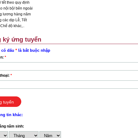
/ tết theo quy định
o nội bộ/ bên ngoài
ăng lương hàng năm
 các dịp Lễ, Tết
 Chế độ khác,..
 ký ứng tuyển
 có dấu
*
là bắt buộc nhập
ên:
*
thoại:
*
g tuyển
ng tin khác:
áng năm sinh: