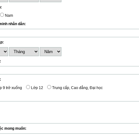
h:
Nam
inh nhân dân:
p:
:
:
p 9 trở xuống
Lớp 12
Trung cấp, Cao đẳng, Đại học
ệc mong muốn: