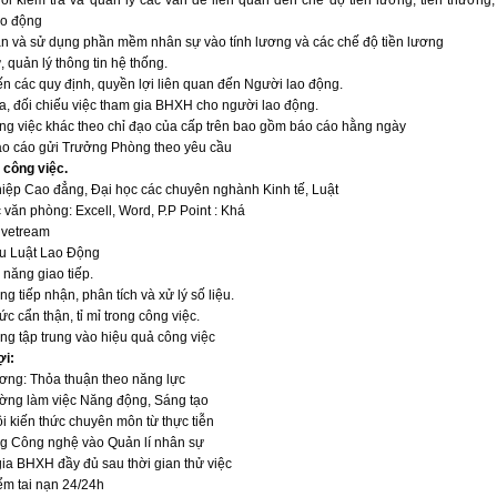
õi kiểm tra và quản lý các vấn đề liên quan đến chế độ tiền lương, tiền thưởng
ao động
ận và sử dụng phần mềm nhân sự vào tính lương và các chế độ tiền lương
ữ, quản lý thông tin hệ thống.
ến các quy định, quyền lợi liên quan đến Người lao động.
ra, đối chiếu việc tham gia BHXH cho người lao động.
ng việc khác theo chỉ đạo của cấp trên bao gồm báo cáo hằng ngày
áo cáo gửi Trưởng Phòng theo yêu cầu
 công việc.
hiệp Cao đẳng, Đại học các chuyên nghành Kinh tế, Luật
c văn phòng: Excell, Word, P.P Point : Khá
livetream
ểu Luật Lao Động
 năng giao tiếp.
ng tiếp nhận, phân tích và xử lý số liệu.
hức cẩn thận, tỉ mỉ trong công việc.
ng tập trung vào hiệu quả công việc
ợi:
ương: Thỏa thuận theo năng lực
ường làm việc Năng động, Sáng tạo
ồi kiến thức chuyên môn từ thực tiễn
ng Công nghệ vào Quản lí nhân sự
ia BHXH đầy đủ sau thời gian thử việc
ểm tai nạn 24/24h