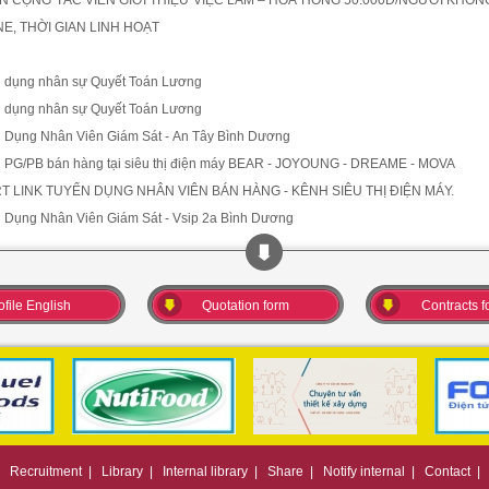
N CỘNG TÁC VIÊN GIỚI THIỆU VIỆC LÀM – HOA HỒNG 50.000Đ/NGƯỜI KHÔ
NE, THỜI GIAN LINH HOẠT
 dụng nhân sự Quyết Toán Lương
 dụng nhân sự Quyết Toán Lương
 Dụng Nhân Viên Giám Sát - An Tây Bình Dương
 PG/PB bán hàng tại siêu thị điện máy BEAR - JOYOUNG - DREAME - MOVA
T LINK TUYỂN DỤNG NHÂN VIÊN BÁN HÀNG - KÊNH SIÊU THỊ ĐIỆN MÁY.
 Dụng Nhân Viên Giám Sát - Vsip 2a Bình Dương
ofile English
Quotation form
Contracts f
|
Recruitment
|
Library
|
Internal library
|
Share
|
Notify internal
|
Contact
|