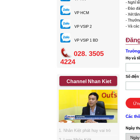
- Nghĩ lễ
- Đào đà
VP HCM
- Xét t
- Thưởng
- Và các
VP VSIP 2
Đăng
VP VSIP 1 BD
Trường
028. 3505
Họ và t
4224
Số điện 
Channel Nhan Kiet
Ứn
Các thô
Ngày th
1. Nhân Kiệt phát huy vai trò
sàn giao dịch việc làm
2. Logo Nhân Kiệt