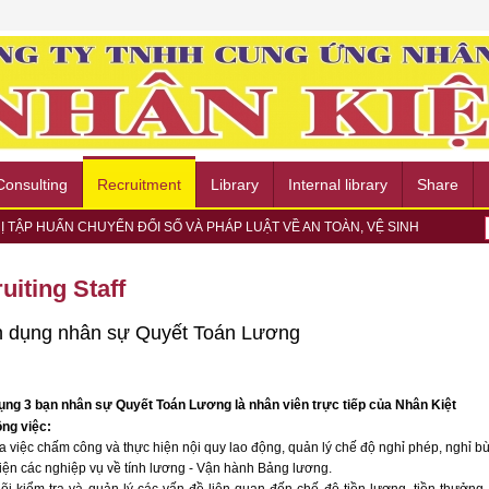
Consulting
Recruitment
Library
Internal library
Share
Ị TẬP HUẤN CHUYỂN ĐỔI SỐ VÀ PHÁP LUẬT VỀ AN TOÀN, VỆ SINH
 VIỆC, CỤ THỂ HÓA CHƯƠNG TRÌNH HỢP TÁC PHÁT TRIỂN VÒNG ĐỜI...
EK Group
uiting Staff
 HỘI THẢO “HR & DATA COMPLIANCE 2026” VỀ BẢO VỆ DỮ LIỆU...
 NGÀY HỘI VIỆC LÀM METRO TALENT EXCHANGE 2026 – KẾT NỐI CƠ
G ỨNG NGÀY CHẠY OLYMPIC VÌ SỨC KHỎE TOÀN DÂN 2026 TẠI
 dụng nhân sự Quyết Toán Lương
TRẠI TÒNG QUÂN 2026 TẠI PHƯỜNG CHÁNH HIỆP
Ợ NGƯỜI DÂN DỊP LỄ HỘI MIẾU BÀ THIÊN HẬU 2026 - BÌNH DƯƠNG
hòng cháy, chữa cháy và Cứu nạn, cứu hộ năm 2026
ụng 3 bạn nhân sự Quyết Toán Lương là nhân viên trực tiếp của Nhân Kiệt
ay hợp tác về chuyển đổi số và bảo hiểm xã hội
ông việc:
ra việc chấm công và thực hiện nội quy lao động, quản lý chế độ nghỉ phép, nghỉ bù
iện các nghiệp vụ về tính lương - Vận hành Bảng lương.