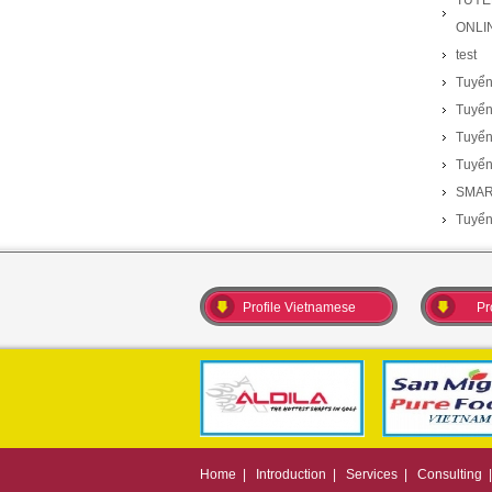
TUYỂ
ONLI
test
Tuyển
Tuyển
Tuyển
Tuyển
SMAR
Tuyển
Profile Vietnamese
Pr
Home
|
Introduction
|
Services
|
Consulting