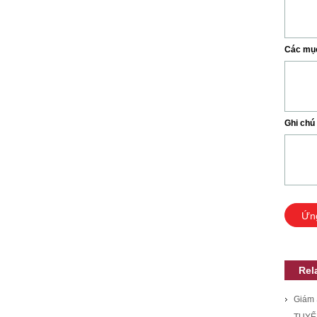
Các mục 
Ghi chú
Ứn
Rel
Giám 