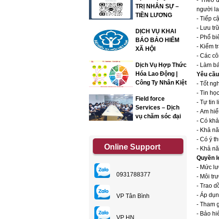
- Theo d
TRỊ NHÂN SỰ –
người l
TIỀN LƯƠNG
- Tiếp c
- Lưu tr
DỊCH VỤ KHAI
- Phổ bi
BÁO BẢO HIỂM
- Kiểm t
XÃ HỘI
- Các cô
Dịch Vụ Hợp Thức
- Làm b
Hóa Lao Động |
Yêu cầu
Công Ty Nhân Kiệt
- Tốt ng
- Tin họ
Field force
- Tự tin 
Services – Dịch
- Am hi
vụ chăm sóc đại
- Có khả
lý
- Khả nă
- Có ý t
Online Support
- Khả nă
Quyền l
- Mức l
0931788377
- Môi tr
- Trao d
- Áp dụ
VP Tân Bình
- Tham g
- Bảo hi
VP HN