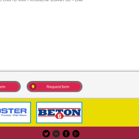
NG CẦN TƯ VẤN – KHÔNG ÁP DOANH SỐ – LÀM
orm
Request form