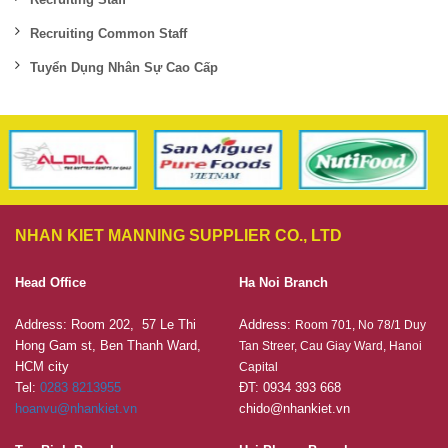
Recruiting Common Staff
Tuyển Dụng Nhân Sự Cao Cấp
NHAN KIET MANNING SUPPLIER CO., LTD
Head Office
Ha Noi Branch
Address: Room 202, 57 Le Thi
Address:
Room 701, No 78/1 Duy
Hong Gam st, Ben Thanh Ward,
Tan Streer, Cau Giay Ward, Hanoi
HCM city
Capital
Tel:
0283 8213955
ĐT: 0934 393 668
hoanvu@nhankiet.vn
chido@nhankiet.vn