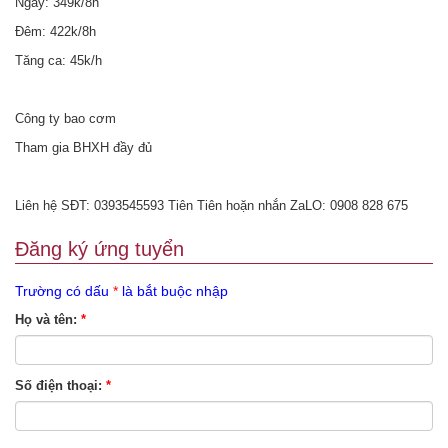
Ngày: 349k/8h
Đêm: 422k/8h
Tăng ca: 45k/h
Công ty bao cơm
Tham gia BHXH đầy đủ
Liên hệ SĐT: 0393545593 Tiên Tiên hoặn nhắn ZaLO: 0908 828 675
Đăng ký ứng tuyển
Trường có dấu
*
là bắt buộc nhập
Họ và tên:
*
Số điện thoại:
*