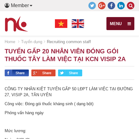
Member
MENU
Home
Tuyển dụng
Recruiting common staff
TUYỂN GẤP 20 NHÂN VIÊN ĐÓNG GÓI
THUỐC TÂY LÀM VIỆC TẠI KCN VISIP 2A
CÔNG TY NHÂN KIỆT TUYỂN GẤP 50 LĐPT LÀM VIỆC TẠI ĐƯỜNG
27, VISIP 2A, TÂN UYÊN
Công việc: Đóng gói thuốc kháng sinh ( dạng bột)
Phỏng vấn hàng ngày
Mức lương: