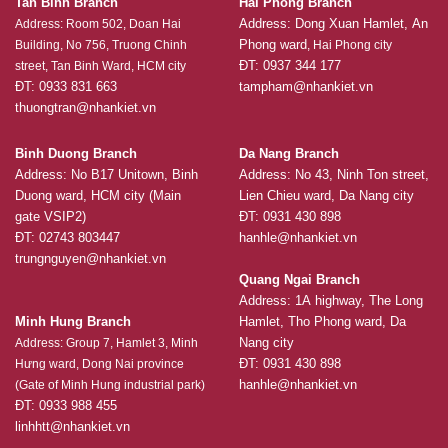
Tan Binh Branch
Hai Phong Branch
Address: Dong Xuan Hamlet, An
Address: Room 502, Doan Hai
Phong ward
Building, No 756, Truong Chinh
, Hai Phong city
ĐT: 0937 344 177
street, Tan Binh Ward, HCM city
ĐT: 0933 831 663
tampham@nhankiet.vn
thuongtran@nhankiet.vn
Binh Duong Branch
Da Nang Branch
Address: No B17 Unitown, Binh
Address: No 43, Ninh Ton street,
Duong ward, HCM city (Main
Lien Chieu ward, Da Nang city
gate VSIP2)
ĐT: 0931 430 898
ĐT: 02743 803447
hanhle@nhankiet.vn
trungnguyen@nhankiet.vn
Quang Ngai Branch
Address: 1A highway, The Long
Minh Hung Branch
Hamlet, Tho Phong ward, Da
Nang city
Address: Group 7, Hamlet 3, Minh
ĐT: 0931 430 898
Hưng ward, Dong Nai province
hanhle@nhankiet.vn
(Gate of Minh Hung industrial park)
ĐT: 0933 988 455
linhhtt@nhankiet.vn