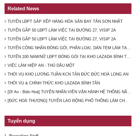
Related News
TUYỂN LĐPT SẮP XẾP HÀNG HÓA SÂN BAY TÂN SƠN NHẤT
TUYỂN GẤP 50 LĐPT LÀM VIỆC TẠI ĐƯỜNG 27, VISIP 2A
TUYỂN GẤP 50 LĐPT LÀM VIỆC TẠI ĐƯỜNG 27, VISIP 2A
TUYỂN CÔNG NHÂN ĐÓNG GÓI, PHÂN LOẠI, DÁN TEM LÀM TẠI K
TUYỂN 100 NAM/NỮ LĐPT ĐÓNG GÓI TẠI KHO LAZADA BÌNH TÂN (T
VIỆC LÀM HIỆP AN - THỦ DẦU MỘT
THỜI VỤ KHO LƯƠNG TUẦN KCN TÂN ĐỨC ĐỨC HOÀ LONG AN
THỜI VỤ & CHÍNH THỨC KHO LAZADA BÌNH TÂN
[Dĩ An - Biên Hoà] TUYỂN NHÂN VIÊN VẬN HÀNH HỆ THỐNG NẤU 
[ĐỨC HOÀ THƯỢNG] TUYỂN LAO ĐỘNG PHỔ THÔNG LÀM CHO CTY TH
Tuyển dụng
Recruiting Staff