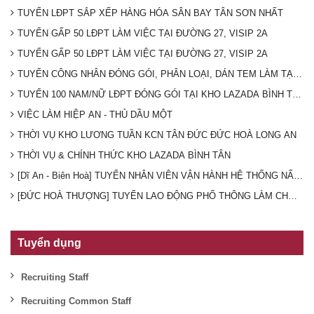
TUYỂN LĐPT SẮP XẾP HÀNG HÓA SÂN BAY TÂN SƠN NHẤT
TUYỂN GẤP 50 LĐPT LÀM VIỆC TẠI ĐƯỜNG 27, VISIP 2A
TUYỂN GẤP 50 LĐPT LÀM VIỆC TẠI ĐƯỜNG 27, VISIP 2A
TUYỂN CÔNG NHÂN ĐÓNG GÓI, PHÂN LOẠI, DÁN TEM LÀM TẠI K
TUYỂN 100 NAM/NỮ LĐPT ĐÓNG GÓI TẠI KHO LAZADA BÌNH TÂN (T
VIỆC LÀM HIỆP AN - THỦ DẦU MỘT
THỜI VỤ KHO LƯƠNG TUẦN KCN TÂN ĐỨC ĐỨC HOÀ LONG AN
THỜI VỤ & CHÍNH THỨC KHO LAZADA BÌNH TÂN
[Dĩ An - Biên Hoà] TUYỂN NHÂN VIÊN VẬN HÀNH HỆ THỐNG NẤU 
[ĐỨC HOÀ THƯỢNG] TUYỂN LAO ĐỘNG PHỔ THÔNG LÀM CHO CTY TH
Tuyển dụng
Recruiting Staff
Recruiting Common Staff