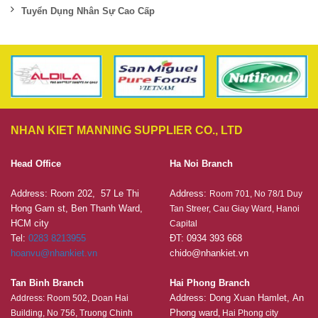
Tuyển Dụng Nhân Sự Cao Cấp
NHAN KIET MANNING SUPPLIER CO., LTD
Head Office
Ha Noi Branch
Address: Room 202, 57 Le Thi
Address:
Room 701, No 78/1 Duy
Hong Gam st, Ben Thanh Ward,
Tan Streer, Cau Giay Ward, Hanoi
HCM city
Capital
Tel:
0283 8213955
ĐT: 0934 393 668
hoanvu@nhankiet.vn
chido@nhankiet.vn
Tan Binh Branch
Hai Phong Branch
Address: Dong Xuan Hamlet, An
Address: Room 502, Doan Hai
Phong ward
Building, No 756, Truong Chinh
, Hai Phong city