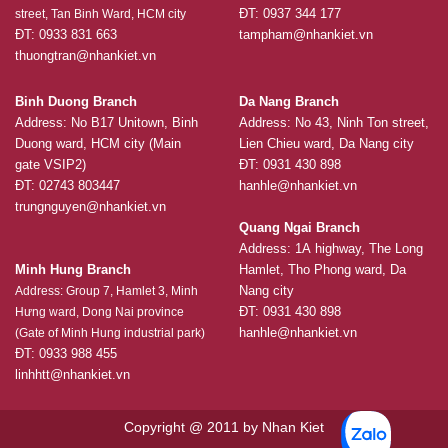
ĐT: 0937 344 177
street, Tan Binh Ward, HCM city
ĐT: 0933 831 663
tampham@nhankiet.vn
thuongtran@nhankiet.vn
Binh Duong Branch
Da Nang Branch
Address: No B17 Unitown, Binh
Address: No 43, Ninh Ton street,
Duong ward, HCM city (Main
Lien Chieu ward, Da Nang city
gate VSIP2)
ĐT: 0931 430 898
ĐT: 02743 803447
hanhle@nhankiet.vn
trungnguyen@nhankiet.vn
Quang Ngai Branch
Address: 1A highway, The Long
Minh Hung Branch
Hamlet, Tho Phong ward, Da
Nang city
Address: Group 7, Hamlet 3, Minh
ĐT: 0931 430 898
Hưng ward, Dong Nai province
hanhle@nhankiet.vn
(Gate of Minh Hung industrial park)
ĐT: 0933 988 455
linhhtt@nhankiet.vn
Copyright @ 2011 by Nhan Kiet