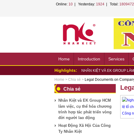
Online:
10
| Yesterday:
1924
| Total:
1809472
Home
Introduction
Services
Highlights:
NHÂN KIỆT VÀ EK GROUP LÀM
Nhân Kiệt ký kết hợp tác cùng 
Home
>
Chia sẻ
>
Legal Documents on Company
NHÂN KIỆT PHỐI HỢP TỔ CHỨC
Leg
Chia sẻ
NHÂN KIỆT ĐỒNG HÀNH CÙNG
HỘI...
NHÂN KIỆT ĐỒNG HÀNH HƯỞN
Nhân Kiệt và EK Group HCM
PHƯỜNG...
NHÂN KIỆT ĐỒNG HÀNH HỘI 
làm việc, cụ thể hóa chương
NHÂN KIỆT CHUNG TAY HỖ TR
trình hợp tác phát triển vòng
Nhân Kiệt tham gia tập huấn P
đời người lao động
Nhân Kiệt và VNPT TP.HCM bắt t
NHÂN KIỆT THAM DỰ HỘI NGH
Hoạt Động Xã Hội Của Công
LAO...
Ty Nhân Kiệt