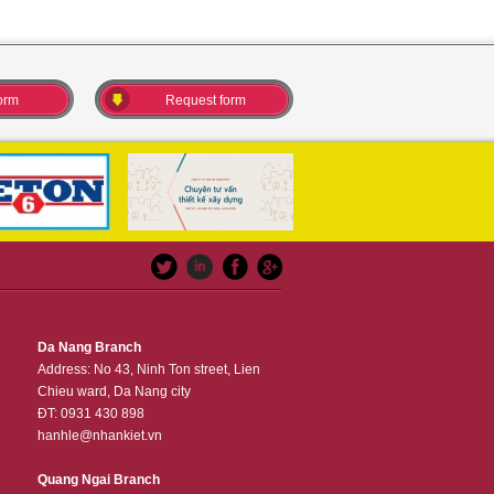
orm
Request form
Da Nang Branch
Address: No 43, Ninh Ton street, Lien
Chieu ward, Da Nang city
ĐT: 0931 430 898
hanhle@nhankiet.vn
Quang Ngai Branch