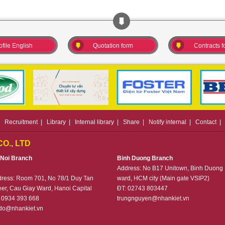
ofile English
Quotation form
Contracts f
|
Recruitment
|
Library
|
Internal library
|
Share
|
Notify internal
|
Contact
|
O., LTD
 Noi Branch
Binh Duong Branch
Address: No B17 Unitown, Binh Duong
dress:
Room 701, No 78/1 Duy Tan
ward, HCM city (Main gate VSIP2)
eer, Cau Giay Ward, Hanoi Capital
ĐT: 02743 803447
 0934 393 668
trungnguyen@nhankiet.vn
do@nhankiet.vn