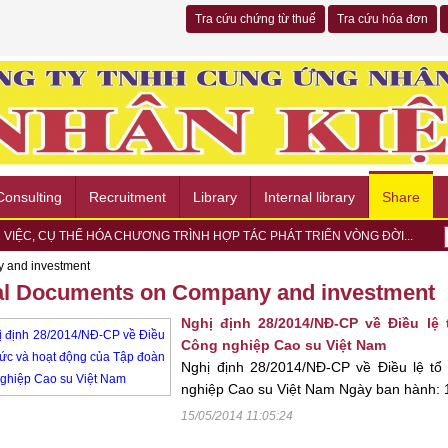
Tra cứu chứng từ thuế
Tra cứu hóa đơn
Consulting
Recruitment
Library
Internal library
Share
 VIỆC, CỤ THỂ HÓA CHƯƠNG TRÌNH HỢP TÁC PHÁT TRIỂN VÒNG ĐỜI...
EK Group
 and investment
 HỘI THẢO “HR & DATA COMPLIANCE 2026” VỀ BẢO VỆ DỮ LIỆU...
al Documents on Company and investment
 NGÀY HỘI VIỆC LÀM METRO TALENT EXCHANGE 2026 – KẾT NỐI CƠ
G ỨNG NGÀY CHẠY OLYMPIC VÌ SỨC KHỎE TOÀN DÂN 2026 TẠI
Nghị định 28/2014/NĐ-CP về Điều lệ
TRẠI TÒNG QUÂN 2026 TẠI PHƯỜNG CHÁNH HIỆP
Công nghiệp Cao su Việt Nam
Ợ NGƯỜI DÂN DỊP LỄ HỘI MIẾU BÀ THIÊN HẬU 2026 - BÌNH DƯƠNG
Nghị định 28/2014/NĐ-CP về Điều lệ t
hòng cháy, chữa cháy và Cứu nạn, cứu hộ năm 2026
nghiệp Cao su Việt Nam Ngày ban hành: 1
ay hợp tác về chuyển đổi số và bảo hiểm xã hội
Ị TẬP HUẤN CHUYỂN ĐỔI SỐ VÀ PHÁP LUẬT VỀ AN TOÀN, VỆ SINH
15/05/2014 11:05:24