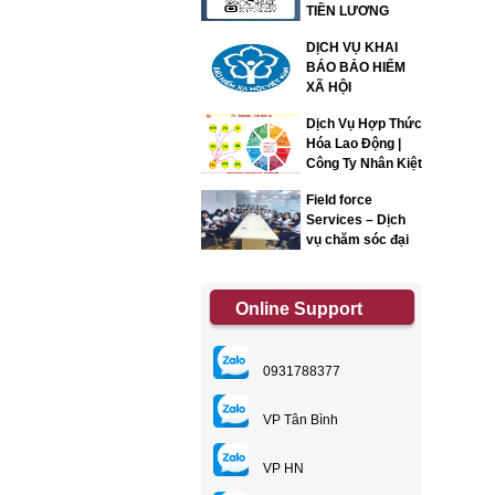
TIỀN LƯƠNG
DỊCH VỤ KHAI
BÁO BẢO HIỂM
XÃ HỘI
Dịch Vụ Hợp Thức
Hóa Lao Động |
Công Ty Nhân Kiệt
Field force
Services – Dịch
vụ chăm sóc đại
lý
Online Support
0931788377
VP Tân Bình
VP HN