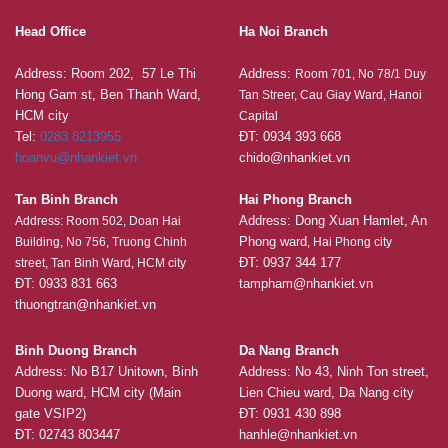
Head Office
Ha Noi Branch
Address: Room 202, 57 Le Thi
Address:
Room 701, No 78/1 Duy
Hong Gam st, Ben Thanh Ward,
Tan Streer, Cau Giay Ward, Hanoi
HCM city
Capital
Tel:
0283 8213955
ĐT: 0934 393 668
hoanvu@nhankiet.vn
chido@nhankiet.vn
Tan Binh Branch
Hai Phong Branch
Address: Dong Xuan Hamlet, An
Address: Room 502, Doan Hai
Phong ward
Building, No 756, Truong Chinh
, Hai Phong city
ĐT: 0937 344 177
street, Tan Binh Ward, HCM city
ĐT: 0933 831 663
tampham@nhankiet.vn
thuongtran@nhankiet.vn
Binh Duong Branch
Da Nang Branch
Address: No B17 Unitown, Binh
Address: No 43, Ninh Ton street,
Duong ward, HCM city (Main
Lien Chieu ward, Da Nang city
gate VSIP2)
ĐT: 0931 430 898
ĐT: 02743 803447
hanhle@nhankiet.vn