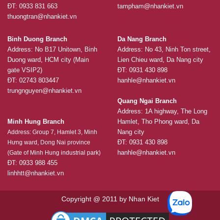
ĐT: 0933 831 663
tampham@nhankiet.vn
thuongtran@nhankiet.vn
Binh Duong Branch
Da Nang Branch
Address: No B17 Unitown, Binh
Address: No 43, Ninh Ton street,
Duong ward, HCM city (Main
Lien Chieu ward, Da Nang city
gate VSIP2)
ĐT: 0931 430 898
ĐT: 02743 803447
hanhle@nhankiet.vn
trungnguyen@nhankiet.vn
Quang Ngai Branch
Address: 1A highway, The Long
Minh Hung Branch
Hamlet, Tho Phong ward, Da
Nang city
Address: Group 7, Hamlet 3, Minh
ĐT: 0931 430 898
Hưng ward, Dong Nai province
hanhle@nhankiet.vn
(Gate of Minh Hung industrial park)
ĐT: 0933 988 455
linhhtt@nhankiet.vn
Copyright @ 2011 by Nhan Kiet