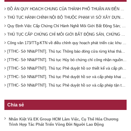
ĐỒ ÁN QUY HOẠCH CHUNG CỦA THÀNH PHỐ THUẬN AN ĐẾN NĂM 2040
THỦ TỤC HÀNH CHÍNH NỘI BỘ THUỘC PHẠM VI SỞ XÂY DỰNG TỈNH BÌNH DƯƠNG
Quy Định Việc Cấp Chứng Chỉ Hành Nghề Môi Giới Bất Động Sản; hướng dẫn Hành Nghề Môi Giới Bất Động Sản,
THỦ TỤC CẤP CHỨNG CHỈ MÔI GIỚI BẤT ĐỘNG SẢN, CHỨNG CHỈ ĐỊNH GIÁ BẤT ĐỘNG SẢN
Công văn 173/TTg-KTN về điều chỉnh quy hoạch phát triển các khu công nghiệp tỉnh Bình Dương đến năm 2020
[TTHC- Sở NN&PTNT]. Thủ tục Thông báo đóng cửa rừng khai thác gỗ
[TTHC- Sở NN&PTNT]. Thủ tục Hủy bỏ chứng chỉ công nhận nguồn giống (5 loại: cây trội, lâm phần tuyển chọn, rừng giống chuyển hóa, rừng giống trồng, vườn cây đầu dòng)
[TTHC- Sở NN&PTNT]. Thủ tục Phê duyệt hồ sơ thiết kế và cấp phép khai thác gỗ trong rừng phòng hộ là rừng khoanh nuôi do nhà nước đầu tư vốn của các tổ chức
[TTHC- Sở NN&PTNT]. Thủ tục Phê duyệt hồ sơ và cấp phép khai thác gỗ trong rừng phòng hộ là rừng khoanh nuôi do chủ rừng tự đầu tư của tổ chức (mục đích thương mại)
[TTHC- Sở NN&PTNT]. Thủ tục Phê duyệt hồ sơ và cấp phép tận thu gỗ đối với các khu rừng đặc dụng của tổ chức không thuộc Bộ NN và PTNT quản lý
Chia sẻ
Nhân Kiệt Và EK Group HCM Làm Việc, Cụ Thể Hóa Chương
Trình Hợp Tác Phát Triển Vòng Đời Người Lao Động