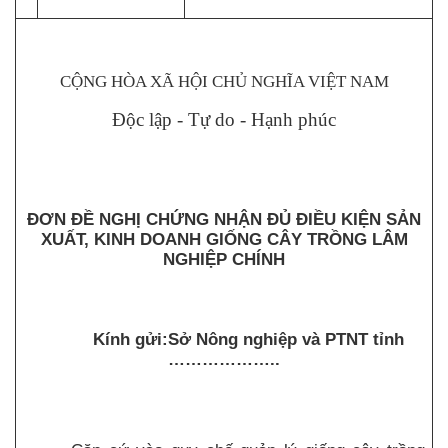
CỘNG HÒA XÃ HỘI CHỦ NGHĨA VIỆT NAM
Độc lập - Tự do - Hạnh phúc
ĐƠN ĐỀ NGHỊ CHỨNG NHẬN ĐỦ ĐIỀU KIỆN SẢN
XUẤT, KINH DOANH GIỐNG CÂY TRỒNG LÂM
NGHIỆP CHÍNH
Kính gửi:Sở Nông nghiệp và PTNT tỉnh
………………..