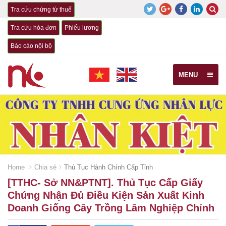
Tra cứu chứng từ thuế
Tra cứu hóa đơn
Phiếu lương
Báo cáo nội bộ
MENU
Home
Chia sẻ
Thủ Tục Hành Chính Cấp Tỉnh
[TTHC- Sở NN&PTNT]. Thủ Tục Cấp Giấy
Chứng Nhận Đủ Điều Kiện Sản Xuất Kinh
Doanh Giống Cây Trồng Lâm Nghiệp Chính