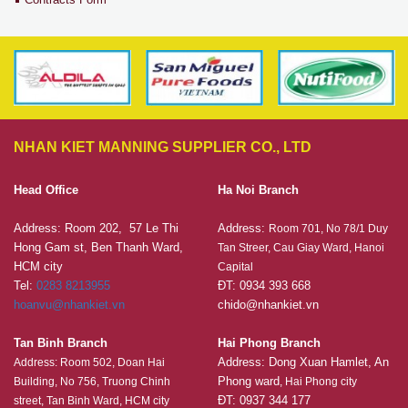
NHAN KIET MANNING SUPPLIER CO., LTD
Head Office
Ha Noi Branch
Address: Room 202, 57 Le Thi
Address:
Room 701, No 78/1 Duy
Hong Gam st, Ben Thanh Ward,
Tan Streer, Cau Giay Ward, Hanoi
HCM city
Capital
Tel:
0283 8213955
ĐT: 0934 393 668
hoanvu@nhankiet.vn
chido@nhankiet.vn
Tan Binh Branch
Hai Phong Branch
Address: Dong Xuan Hamlet, An
Address: Room 502, Doan Hai
Phong ward
Building, No 756, Truong Chinh
, Hai Phong city
ĐT: 0937 344 177
street, Tan Binh Ward, HCM city