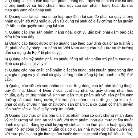
2. Quảng cáo cho các loại sản phẩm, hàng hóa, dịch vụ phải có các tài liệu
chứng minh về sự hợp chuẩn, hợp quy của sản phẩm, hàng hóa, dịch vụ
theo quy định của pháp luật.
3. Quảng cáo tài sản mà pháp luật quy định tài sản đó phải có giấy chứng
nhận quyền sở hữu hoặc quyền sử dụng thì phải có giấy chứng nhận quyền
sở hữu hoặc quyền sử dụng tài sản.
4. Quảng cáo cho sản phẩm, hàng hóa, dịch vụ đặc biệt phải đảm bảo các
điều kiện sau đây:
a) Quảng cáo thuốc được phép quảng cáo theo quy định của pháp luật về y
tế; phải có giấy phép lưu hành tại Việt Nam đang còn hiệu lực và tờ hướng
dẫn sử dụng do Bộ Y tế phê duyệt;
b) Quảng cáo mỹ phẩm phải có phiếu công bố sản phẩm mỹ phẩm theo quy
định của pháp luật về y tế;
c) Quảng cáo hóa chất, chế phẩm diệt côn trùng, diệt khuẩn dùng trong lĩnh
vực gia dụng và y tế phải có giấy chứng nhận đăng ký lưu hành do Bộ Y tế
cấp;
d) Quảng cáo sữa và sản phẩm dinh dưỡng dùng cho trẻ nhỏ không thuộc
quy định tại khoản 4 Điều 7 của Luật này phải có giấy chứng nhận tiêu
chuẩn, giấy chứng nhận vệ sinh an toàn thực phẩm đối với sản phẩm dinh
dưỡng sản xuất trong nước; đối với sản phẩm dinh dưỡng nhập khẩu thì
phải có giấy chứng nhận chất lượng sản phẩm của cơ quan có thẩm quyền
của nước sản xuất và giấy phép lưu hành;
đ) Quảng cáo thực phẩm, phụ gia thực phẩm phải có giấy chứng nhận đăng
ký chất lượng vệ sinh an toàn đối với thực phẩm, phụ gia thực phẩm thuộc
danh mục phải đăng ký chất lượng vệ sinh an toàn thực phẩm hoặc giấy tiếp
nhận hồ sơ công bố tiêu chuẩn của cơ quan nhà nước có thẩm quyền đối
với thực phẩm, phụ gia thực phẩm thuộc danh mục phải công bố tiêu chuẩn;