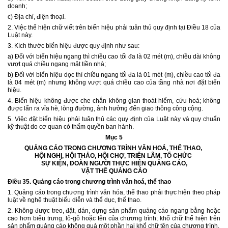
doanh;
c) Địa chỉ, điện thoại.
2. Việc thể hiện chữ viết trên biển hiệu phải tuân thủ quy định tại Điều 18 của
Luật này.
3. Kích thước biển hiệu được quy định như sau:
a) Đối với biển hiệu ngang thì chiều cao tối đa là 02 mét (m), chiều dài không
vượt quá chiều ngang mặt tiền nhà;
b) Đối với biển hiệu dọc thì chiều ngang tối đa là 01 mét (m), chiều cao tối đa
là 04 mét (m) nhưng không vượt quá chiều cao của tầng nhà nơi đặt biển
hiệu.
4. Biển hiệu không được che chắn không gian thoát hiểm, cứu hoả; không
được lấn ra vỉa hè, lòng đường, ảnh hưởng đến giao thông công cộng.
5. Việc đặt biển hiệu phải tuân thủ các quy định của Luật này và quy chuẩn
kỹ thuật do cơ quan có thẩm quyền ban hành.
Mục 5
QUẢNG CÁO TRONG CHƯƠNG TRÌNH VĂN HOÁ, THỂ THAO,
HỘI NGHỊ, HỘI THẢO, HỘI CHỢ, TRIỂN LÃM, TỔ CHỨC
SỰ KIỆN, ĐOÀN NGƯỜI THỰC HIỆN QUẢNG CÁO,
VẬT THỂ QUẢNG CÁO
Điều 35.
Quảng cáo trong chương trình văn hoá, thể thao
1. Quảng cáo trong chương trình văn hóa, thể thao phải thực hiện theo pháp
luật về nghệ thuật biểu diễn và thể dục, thể thao.
2. Không được treo, đặt, dán, dựng sản phẩm quảng cáo ngang bằng hoặc
cao hơn biểu trưng, lô-gô hoặc tên của chương trình; khổ chữ thể hiện trên
sản phẩm quảng cáo không quá một phần hai khổ chữ tên của chương trình.