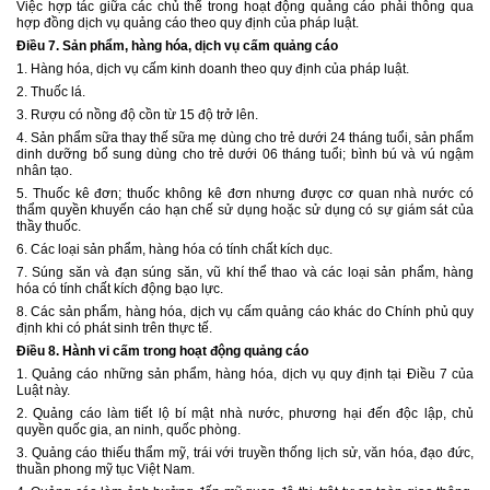
Việc hợp tác giữa các chủ thể trong hoạt động quảng cáo phải thông qua
hợp đồng dịch vụ quảng cáo theo quy định của pháp luật.
Điều 7. Sản phẩm, hàng hóa, dịch vụ cấm quảng cáo
1. Hàng hóa, dịch vụ cấm kinh doanh theo quy định của pháp luật.
2. Thuốc lá.
3. Rượu có nồng độ cồn từ 15 độ trở lên.
4. Sản phẩm sữa thay thế sữa mẹ dùng cho trẻ dưới 24 tháng tuổi, sản phẩm
dinh dưỡng bổ sung dùng cho trẻ dưới 06 tháng tuổi; bình bú và vú ngậm
nhân tạo.
5. Thuốc kê đơn; thuốc không kê đơn nhưng được cơ quan nhà nước có
thẩm quyền khuyến cáo hạn chế sử dụng hoặc sử dụng có sự giám sát của
thầy thuốc.
6. Các loại sản phẩm, hàng hóa có tính chất kích dục.
7. Súng săn và đạn súng săn, vũ khí thể thao và các loại sản phẩm, hàng
hóa có tính chất kích động bạo lực.
8. Các sản phẩm, hàng hóa, dịch vụ cấm quảng cáo khác do Chính phủ quy
định khi có phát sinh trên thực tế.
Điều 8. Hành vi cấm trong hoạt động quảng cáo
1. Quảng cáo những sản phẩm, hàng hóa, dịch vụ quy định tại Điều 7 của
Luật này.
2. Quảng cáo làm tiết lộ bí mật nhà nước, phương hại đến độc lập, chủ
quyền quốc gia, an ninh, quốc phòng.
3. Quảng cáo thiếu thẩm mỹ, trái với truyền thống lịch sử, văn hóa, đạo đức,
thuần phong mỹ tục Việt Nam.