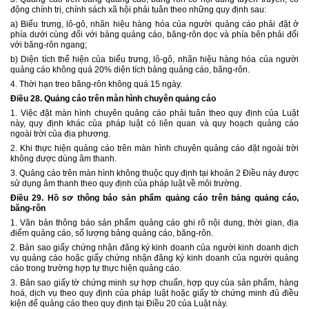
động chính trị, chính sách xã hội phải tuân theo những quy định sau:
a) Biểu trưng, lô-gô, nhãn hiệu hàng hóa của người quảng cáo phải đặt ở
phía dưới cùng đối với bảng quảng cáo, băng-rôn dọc và phía bên phải đối
với băng-rôn ngang;
b) Diện tích thể hiện của biểu trưng, lô-gô, nhãn hiệu hàng hóa của người
quảng cáo không quá 20% diện tích bảng quảng cáo, băng-rôn.
4. Thời hạn treo băng-rôn không quá 15 ngày.
Điều 28. Quảng cáo trên màn hình chuyên quảng cáo
1. Việc đặt màn hình chuyên quảng cáo phải tuân theo quy định của Luật
này, quy định khác của pháp luật có liên quan và quy hoạch quảng cáo
ngoài trời của địa phương.
2. Khi thực hiện quảng cáo trên màn hình chuyên quảng cáo đặt ngoài trời
không được dùng âm thanh.
3. Quảng cáo trên màn hình không thuộc quy định tại khoản 2 Điều này được
sử dụng âm thanh theo quy định của pháp luật về môi trường.
Điều 29. Hồ sơ thông báo sản phẩm quảng cáo trên bảng quảng cáo,
băng-rôn
1. Văn bản thông báo sản phẩm quảng cáo ghi rõ nội dung, thời gian, địa
điểm quảng cáo, số lượng bảng quảng cáo, băng-rôn.
2. Bản sao giấy chứng nhận đăng ký kinh doanh của người kinh doanh dịch
vụ quảng cáo hoặc giấy chứng nhận đăng ký kinh doanh của người quảng
cáo trong trường hợp tự thực hiện quảng cáo.
3. Bản sao giấy tờ chứng minh sự hợp chuẩn, hợp quy của sản phẩm, hàng
hoá, dịch vụ theo quy định của pháp luật hoặc giấy tờ chứng minh đủ điều
kiện để quảng cáo theo quy định tại Điều 20 của Luật này.