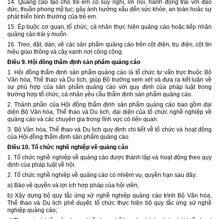
14. Quảng cáo tạo cho trẻ em có suy nghĩ, lời nói, hành động trái với đạo
đức, thuần phong mỹ tục; gây ảnh hưởng xấu đến sức khỏe, an toàn hoặc sự
phát triển bình thường của trẻ em.
15. Ép buộc cơ quan, tổ chức, cá nhân thực hiện quảng cáo hoặc tiếp nhận
quảng cáo trái ý muốn.
16. Treo, đặt, dán, vẽ các sản phẩm quảng cáo trên cột điện, trụ điện, cột tín
hiệu giao thông và cây xanh nơi công cộng.
Điều 9. Hội đồng thẩm định sản phẩm quảng cáo
1.
Hội đồng thẩm định sản phẩm quảng cáo là tổ chức tư vấn trực thuộc Bộ
Văn hóa, Thể thao và Du lịch, giúp Bộ trưởng xem xét và đưa ra kết luận về
sự phù hợp của sản phẩm quảng cáo với quy định của pháp luật trong
trường hợp tổ chức, cá nhân yêu cầu thẩm định sản phẩm quảng cáo.
2. Thành phần của Hội đồng thẩm định sản phẩm quảng cáo bao gồm đại
diện Bộ Văn hóa, Thể thao và Du lịch, đại diện của tổ chức nghề nghiệp về
quảng cáo và các chuyên gia trong lĩnh vực có liên quan.
3. Bộ Văn hóa, Thể thao và Du lịch quy định chi tiết về tổ chức và hoạt động
của Hội đồng thẩm định sản phẩm quảng cáo.
Điều 10. Tổ chức nghề nghiệp về quảng cáo
1. Tổ chức nghề nghiệp về quảng cáo được thành lập và hoạt động theo quy
định của pháp luật về hội.
2. Tổ chức nghề nghiệp về quảng cáo có nhiệm vụ, quyền hạn sau đây:
a) Bảo vệ quyền và lợi ích hợp pháp của hội viên;
b) Xây dựng bộ quy tắc ứng xử nghề nghiệp quảng cáo trình Bộ Văn hóa,
Thể thao và Du lịch phê duyệt; tổ chức thực hiện bộ quy tắc ứng xử nghề
nghiệp quảng cáo;