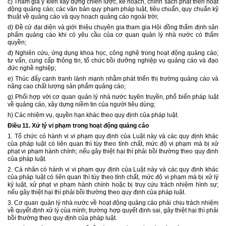
c) Tham gia ý kiến xây dựng chiến lược, kế hoạch, chính sách phát triển hoạt
động quảng cáo; các văn bản quy phạm pháp luật, tiêu chuẩn, quy chuẩn kỹ
thuật về quảng cáo và quy hoạch quảng cáo ngoài trời;
d) Đề cử đại diện và giới thiệu chuyên gia tham gia Hội đồng thẩm định sản
phẩm quảng cáo khi có yêu cầu của cơ quan quản lý nhà nước có thẩm
quyền;
đ) Nghiên cứu, ứng dụng khoa học, công nghệ trong hoạt động quảng cáo;
tư vấn, cung cấp thông tin, tổ chức bồi dưỡng nghiệp vụ quảng cáo và đạo
đức nghề nghiệp;
e) Thúc đẩy cạnh tranh lành mạnh nhằm phát triển thị trường quảng cáo và
nâng cao chất lượng sản phẩm quảng cáo;
g) Phối hợp với cơ quan quản lý nhà nước tuyên truyền, phổ biến pháp luật
về quảng cáo, xây dựng niềm tin của người tiêu dùng;
h) Các nhiệm vụ, quyền hạn khác theo quy định của pháp luật.
Điều 11. Xử lý vi phạm trong hoạt động quảng cáo
1. Tổ chức có hành vi vi phạm quy định của Luật này và các quy định khác
của pháp luật có liên quan thì tùy theo tính chất, mức độ vi phạm mà bị xử
phạt vi phạm hành chính; nếu gây thiệt hại thì phải bồi thường theo quy định
của pháp luật.
2. Cá nhân có hành vi vi phạm quy định của Luật này và các quy định khác
của pháp luật có liên quan thì tùy theo tính chất, mức độ vi phạm mà bị xử lý
kỷ luật, xử phạt vi phạm hành chính hoặc bị truy cứu trách nhiệm hình sự;
nếu gây thiệt hại thì phải bồi thường theo quy định của pháp luật.
3. Cơ quan quản lý nhà nước về hoạt động quảng cáo phải chịu trách nhiệm
về quyết định xử lý của mình; trường hợp quyết định sai, gây thiệt hại thì phải
bồi thường theo quy định của pháp luật.