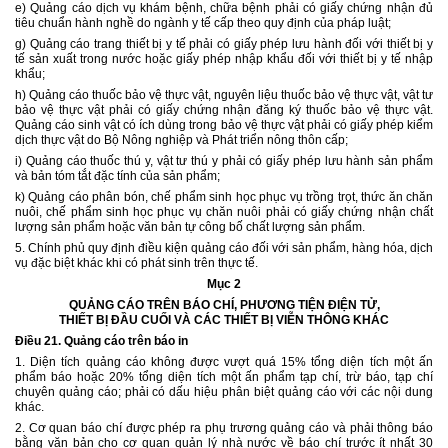
e) Quảng cáo dịch vụ khám bệnh, chữa bệnh phải có giấy chứng nhận đủ
tiêu chuẩn hành nghề do ngành y tế cấp theo quy định của pháp luật;
g) Quảng cáo trang thiết bị y tế phải có giấy phép lưu hành đối với thiết bị y
tế sản xuất trong nước hoặc giấy phép nhập khẩu đối với thiết bị y tế nhập
khẩu;
h) Quảng cáo thuốc bảo vệ thực vật, nguyên liệu thuốc bảo vệ thực vật, vật tư
bảo vệ thực vật phải có giấy chứng nhận đăng ký thuốc bảo vệ thực vật.
Quảng cáo sinh vật có ích dùng trong bảo vệ thực vật phải có giấy phép kiểm
dịch thực vật do Bộ Nông nghiệp và Phát triển nông thôn cấp;
i) Quảng cáo thuốc thú y, vật tư thú y phải có giấy phép lưu hành sản phẩm
và bản tóm tắt đặc tính của sản phẩm;
k) Quảng cáo phân bón, chế phẩm sinh học phục vụ trồng trọt, thức ăn chăn
nuôi, chế phẩm sinh học phục vụ chăn nuôi phải có giấy chứng nhận chất
lượng sản phẩm hoặc văn bản tự công bố chất lượng sản phẩm.
5. Chính phủ quy định điều kiện quảng cáo đối với sản phẩm, hàng hóa, dịch
vụ đặc biệt khác khi có phát sinh trên thực tế.
Mục 2
QUẢNG CÁO TRÊN BÁO CHÍ, PHƯƠNG TIỆN ĐIỆN TỬ,
THIẾT BỊ ĐẦU CUỐI VÀ CÁC THIẾT BỊ VIỄN THÔNG KHÁC
Điều 21. Quảng cáo trên báo in
1. Diện tích quảng cáo không được vượt quá 15% tổng diện tích một ấn
phẩm báo hoặc 20% tổng diện tích một ấn phẩm tạp chí, trừ báo, tạp chí
chuyên quảng cáo; phải có dấu hiệu phân biệt quảng cáo với các nội dung
khác.
2. Cơ quan báo chí được phép ra phụ trương quảng cáo và phải thông báo
bằng văn bản cho cơ quan quản lý nhà nước về báo chí trước ít nhất 30