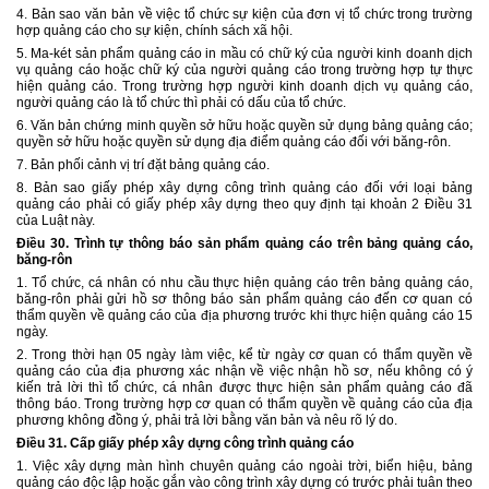
4. Bản sao văn bản về việc tổ chức sự kiện của đơn vị tổ chức trong trường
hợp quảng cáo cho sự kiện, chính sách xã hội.
5. Ma-két sản phẩm quảng cáo in mầu có chữ ký của người kinh doanh dịch
vụ quảng cáo hoặc chữ ký của người quảng cáo trong trường hợp tự thực
hiện quảng cáo. Trong trường hợp người kinh doanh dịch vụ quảng cáo,
người quảng cáo là tổ chức thì phải có dấu của tổ chức.
6. Văn bản chứng minh quyền sở hữu hoặc quyền sử dụng bảng quảng cáo;
quyền sở hữu hoặc quyền sử dụng địa điểm quảng cáo đối với băng-rôn.
7. Bản phối cảnh vị trí đặt bảng quảng cáo.
8. Bản sao giấy phép xây dựng công trình quảng cáo đối với loại bảng
quảng cáo phải có giấy phép xây dựng theo quy định tại khoản 2 Điều 31
của Luật này.
Điều 30. Trình tự thông báo sản phẩm quảng cáo trên bảng quảng cáo,
băng-rôn
1. Tổ chức, cá nhân có nhu cầu thực hiện quảng cáo trên bảng quảng cáo,
băng-rôn phải gửi hồ sơ thông báo sản phẩm quảng cáo đến cơ quan có
thẩm quyền về quảng cáo của địa phương trước khi thực hiện quảng cáo 15
ngày.
2. Trong thời hạn 05 ngày làm việc, kể từ ngày cơ quan có thẩm quyền về
quảng cáo của địa phương xác nhận về việc nhận hồ sơ, nếu không có ý
kiến trả lời thì tổ chức, cá nhân được thực hiện sản phẩm quảng cáo đã
thông báo. Trong trường hợp cơ quan có thẩm quyền về quảng cáo của địa
phương không đồng ý, phải trả lời bằng văn bản và nêu rõ lý do.
Điều 31. Cấp giấy phép xây dựng công trình quảng cáo
1. Việc xây dựng màn hình chuyên quảng cáo ngoài trời, biển hiệu, bảng
quảng cáo độc lập hoặc gắn vào công trình xây dựng có trước phải tuân theo