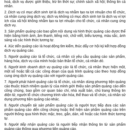
hoá, dịch vụ được giới thiệu, trừ tin thời sự; chính sách xã hội; thông tin cá
nhân.
2.
Dịch vụ có mục đích sinh lợi
là dịch vụ nhằm tạo ra lợi nhuận cho tổ chức,
cá nhân cung ứng dịch vụ; dịch vụ không có mục đích sinh lợi là dịch vụ vì lợi
ích của xã hội không nhằm tạo ra lợi nhuận cho tổ chức, cá nhân cung ứng
dịch vụ.
3.
Sản phẩm quảng cáo
bao gồm nội dung và hình thức quảng cáo được thể
hiện bằng hình ảnh, âm thanh, tiếng nói, chữ viết, biểu tượng, màu sắc, ánh
sáng và các hình thức tương tự.
4.
Xúc tiến quảng cáo
là hoạt động tìm kiếm, thúc đẩy cơ hội ký kết hợp đồng
dịch vụ quảng cáo.
5.
Người quảng cáo
là tổ chức, cá nhân có yêu cầu quảng cáo sản phẩm,
hàng hóa, dịch vụ của mình hoặc bản thân tổ chức, cá nhân đó.
6.
Người kinh doanh dịch vụ quảng cáo
là tổ chức, cá nhân thực hiện một,
một số hoặc tất cả các công đoạn của quá trình quảng cáo theo hợp đồng
cung ứng dịch vụ quảng cáo với người quảng cáo.
7.
Người phát hành quảng cáo
là tổ chức, cá nhân dùng phương tiện quảng
cáo thuộc trách nhiệm quản lý của mình giới thiệu sản phẩm quảng cáo đến
công chúng, bao gồm cơ quan báo chí, nhà xuất bản, chủ trang thông tin
điện tử, người tổ chức chương trình văn hóa, thể thao và tổ chức, cá nhân sử
dụng phương tiện quảng cáo khác.
8.
Người chuyển tải sản phẩm quảng cáo
là người trực tiếp đưa các sản
phẩm quảng cáo đến công chúng hoặc thể hiện sản phẩm quảng cáo trên
người thông qua hình thức mặc, treo, gắn, dán, vẽ hoặc các hình thức tương
tự.
9.
Người tiếp nhận quảng cáo
là người tiếp nhận thông tin từ sản phẩm
quảng cáo thông qua phương tiện quảng cáo.