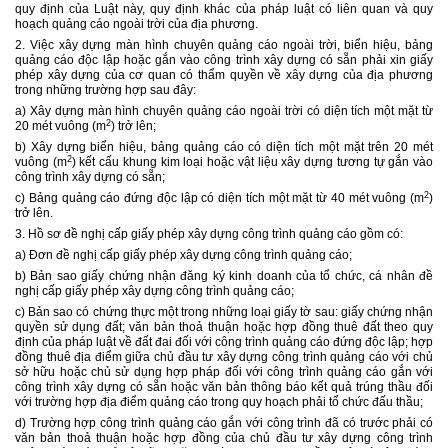
quy định của Luật này, quy định khác của pháp luật có liên quan và quy
hoạch quảng cáo ngoài trời của địa phương.
2. Việc xây dựng màn hình chuyên quảng cáo ngoài trời, biển hiệu, bảng
quảng cáo độc lập hoặc gắn vào công trình xây dựng có sẵn phải xin giấy
phép xây dựng của cơ quan có thẩm quyền về xây dựng của địa phương
trong những trường hợp sau đây:
a) Xây dựng màn hình chuyên quảng cáo ngoài trời có diện tích một mặt từ
2
20 mét vuông (m
) trở lên;
b) Xây dựng biển hiệu, bảng quảng cáo có diện tích một mặt trên 20 mét
2
vuông (m
) kết cấu khung kim loại hoặc vật liệu xây dựng tương tự gắn vào
công trình xây dựng có sẵn;
2
c) Bảng quảng cáo đứng độc lập có diện tích một mặt t
ừ
40 mét vuông (m
)
tr
ở l
ê
n
.
3. Hồ sơ đề nghị cấp giấy phép xây dựng công trình quảng cáo gồm có:
a) Đơn đề nghị cấp giấy phép xây dựng công trình quảng cáo;
b) Bản sao giấy chứng nhận đăng ký kinh doanh của tổ chức, cá nhân đề
nghị cấp giấy phép xây dựng công trình quảng cáo;
c) Bản sao có chứng thực một trong những loại giấy tờ sau: giấy chứng nhận
quyền sử dụng đất; văn bản thoả thuận hoặc hợp đồng thuê đất theo quy
định của pháp luật về đất đai đối với công trình quảng cáo đứng độc lập; hợp
đồng thuê địa điểm giữa chủ đầu tư xây dựng công trình quảng cáo với chủ
sở hữu hoặc chủ sử dụng hợp pháp đối với công trình quảng cáo gắn với
công trình xây dựng có sẵn hoặc văn bản thông báo kết quả trúng thầu đối
với trường hợp địa điểm quảng cáo trong quy hoạch phải tổ chức đấu thầu;
d) Trường hợp công trình quảng cáo gắn với công trình đã có trước phải có
văn bản thoả thuận hoặc hợp đồng của chủ đầu tư xây dựng công trình