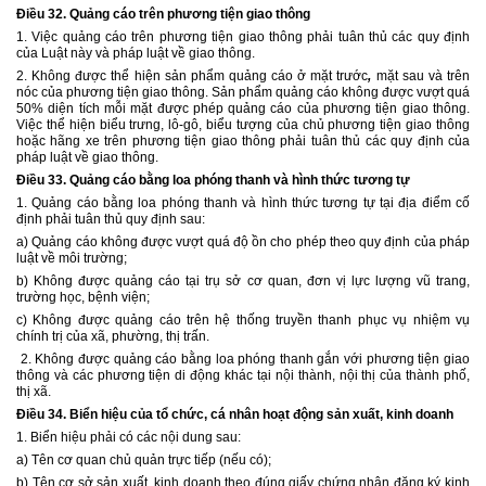
Điều 32. Quảng cáo trên phương tiện giao thông
1. Việc quảng cáo trên phương tiện giao thông phải tuân thủ các quy định
của Luật này và pháp luật về giao thông.
2. Không được thể hiện sản phẩm quảng cáo ở mặt trước
,
mặt sau và trên
nóc của phương tiện giao thông. Sản phẩm quảng cáo không được vượt quá
50% diện tích mỗi mặt được phép quảng cáo của phương tiện giao thông.
Việc thể hiện biểu trưng, lô-gô, biểu tượng của chủ phương tiện giao thông
hoặc hãng xe trên phương tiện giao thông phải tuân thủ các quy định của
pháp luật về giao thông.
Điều 33. Quảng cáo bằng loa phóng thanh và hình thức tương tự
1. Quảng cáo bằng loa phóng thanh và hình thức tương tự tại địa điểm cố
định phải tuân thủ quy định sau:
a) Quảng cáo không được vượt quá độ ồn cho phép theo quy định của pháp
luật về môi trường;
b) Không được quảng cáo tại trụ sở cơ quan, đơn vị lực lượng vũ trang,
trường học, bệnh viện;
c) Không được quảng cáo trên hệ thống truyền thanh phục vụ nhiệm vụ
chính trị của xã, phường, thị trấn.
2. Không được quảng cáo bằng loa phóng thanh gắn với phương tiện giao
thông và các phương tiện di động khác tại nội thành, nội thị của thành phố,
thị xã.
Điều 34. Biển hiệu của tổ chức, cá nhân hoạt động sản xuất, kinh doanh
1. Biển hiệu phải có các nội dung sau:
a) Tên cơ quan chủ quản trực tiếp (nếu có);
b) Tên cơ sở sản xuất, kinh doanh theo đúng giấy chứng nhận đăng ký kinh