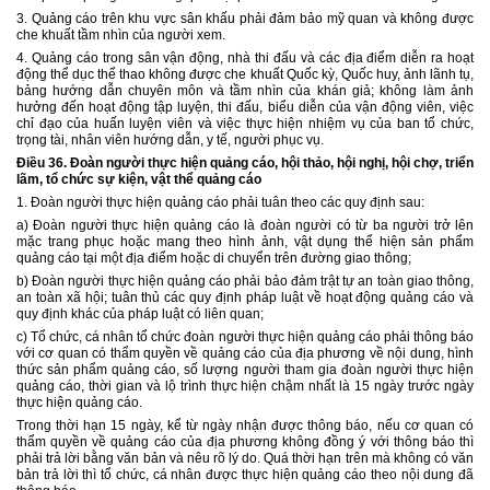
3. Quảng cáo trên khu vực sân khấu phải đảm bảo mỹ quan và không được
che khuất tầm nhìn của người xem.
4. Quảng cáo trong sân vận động, nhà thi đấu và các địa điểm diễn ra hoạt
động thể dục thể thao không được che khuất Quốc kỳ, Quốc huy, ảnh lãnh tụ,
bảng hướng dẫn chuyên môn và tầm nhìn của khán giả; không làm ảnh
hưởng đến hoạt động tập luyện, thi đấu, biểu diễn của vận động viên, việc
chỉ đạo của huấn luyện viên và việc thực hiện nhiệm vụ của ban tổ chức,
trọng tài, nhân viên hướng dẫn, y tế, người phục vụ.
Điều 36. Đoàn người thực hiện quảng cáo, hội thảo, hội nghị, hội chợ, triển
lãm, tổ chức sự kiện, vật thể quảng cáo
1. Đoàn người thực hiện quảng cáo phải tuân theo các quy định sau:
a) Đoàn người thực hiện quảng cáo là đoàn người có từ ba người trở lên
mặc trang phục hoặc mang theo hình ảnh, vật dụng thể hiện sản phẩm
quảng cáo tại một địa điểm hoặc di chuyển trên đường giao thông;
b) Đoàn người thực hiện quảng cáo phải bảo đảm trật tự an toàn giao thông,
an toàn xã hội; tuân thủ các quy định pháp luật về hoạt động quảng cáo và
quy định khác của pháp luật có liên quan;
c) Tổ chức, cá nhân tổ chức đoàn người thực hiện quảng cáo phải thông báo
với cơ quan có thẩm quyền về quảng cáo của địa phương về nội dung, hình
thức sản phẩm quảng cáo, số lượng người tham gia đoàn người thực hiện
quảng cáo, thời gian và lộ trình thực hiện chậm nhất là 15 ngày trước ngày
thực hiện quảng cáo.
Trong thời hạn 15 ngày, kể từ ngày nhận được thông báo, nếu cơ quan có
thẩm quyền về quảng cáo của địa phương không đồng ý với thông báo thì
phải trả lời bằng văn bản và nêu rõ lý do. Quá thời hạn trên mà không có văn
bản trả lời thì tổ chức, cá nhân được thực hiện quảng cáo theo nội dung đã