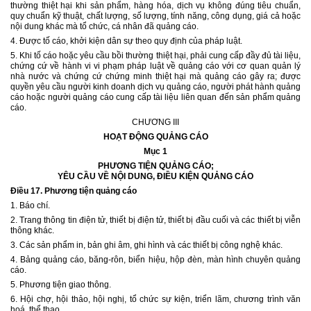
thường thiệt hại khi sản phẩm, hàng hóa, dịch vụ không đúng tiêu chuẩn,
quy chuẩn kỹ thuật, chất lượng, số lượng, tính năng, công dụng, giá cả hoặc
nội dung khác mà tổ chức, cá nhân đã quảng cáo.
4. Được tố cáo, khởi kiện dân sự theo quy định của pháp luật.
5. Khi tố cáo hoặc yêu cầu bồi thường thiệt hại, phải cung cấp đầy đủ tài liệu,
chứng cứ về hành vi vi phạm pháp luật về quảng cáo với cơ quan quản lý
nhà nước và chứng cứ chứng minh thiệt hại mà quảng cáo gây ra; được
quyền yêu cầu người kinh doanh dịch vụ quảng cáo, người phát hành quảng
cáo hoặc người quảng cáo cung cấp tài liệu liên quan đến sản phẩm quảng
cáo.
CHƯƠNG III
HOẠT ĐỘNG QUẢNG CÁO
Mục 1
PHƯƠNG TIỆN QUẢNG CÁO;
YÊU CẦU VỀ NỘI DUNG, ĐIỀU KIỆN QUẢNG CÁO
Điều 17.
Phương tiện quảng cáo
1. Báo chí.
2. Trang thông tin điện tử, thiết bị điện tử, thiết bị đầu cuối và các thiết bị viễn
thông khác.
3. Các sản phẩm in, bản ghi âm, ghi hình và các thiết bị công nghệ khác.
4. Bảng quảng cáo, băng-rôn, biển hiệu, hộp đèn, màn hình chuyên quảng
cáo.
5. Phương tiện giao thông.
6. Hội chợ, hội thảo, hội nghị, tổ chức sự kiện, triển lãm, chương trình văn
hoá, thể thao.