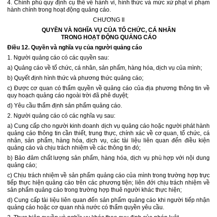
4. Chính phủ quy định cụ thể về hành vi, hình thức và mức xử phạt vi phạm
hành chính trong hoạt động quảng cáo.
CHƯƠNG II
QUYỀN VÀ NGHĨA VỤ CỦA TỔ CHỨC, CÁ NHÂN
TRONG HOẠT ĐỘNG QUẢNG CÁO
Điều 12.
Quyền và nghĩa vụ của người quảng cáo
1. Người quảng cáo có các quyền sau:
a) Quảng cáo về tổ chức, cá nhân, sản phẩm, hàng hóa, dịch vụ của mình;
b) Quyết định hình thức và phương thức quảng cáo;
c) Được cơ quan có thẩm quyền về quảng cáo của địa phương thông tin về
quy hoạch quảng cáo ngoài trời đã phê duyệt;
d) Yêu cầu thẩm định sản phẩm quảng cáo.
2. Người quảng cáo có các nghĩa vụ sau:
a)
Cung cấp cho người kinh doanh dịch vụ quảng cáo hoặc người phát hành
quảng cáo thông tin cần thiết, trung thực, chính xác về cơ quan, tổ chức, cá
nhân, sản phẩm, hàng hóa, dịch vụ, các tài liệu liên quan đến điều kiện
quảng cáo và chịu trách nhiệm về các thông tin đó;
b) Bảo đảm chất lượng sản phẩm, hàng hóa, dịch vụ phù hợp với nội dung
quảng cáo;
c) Chịu trách nhiệm về sản phẩm quảng cáo của mình trong trường hợp trực
tiếp thực hiện quảng cáo trên các phương tiện; liên đới chịu trách nhiệm về
sản phẩm quảng cáo trong trường hợp thuê người khác thực hiện;
d) Cung cấp tài liệu liên quan đến sản phẩm quảng cáo khi người tiếp nhận
quảng cáo hoặc cơ quan nhà nước có thẩm quyền yêu cầu.