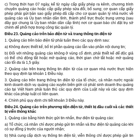
c) Trong thời hạn 07 ngày, kể từ ngày cấp giấy phép ra kênh, chương trình
chuyên quảng cáo hoặc cấp giấy phép sửa đổi, bổ sung; cơ quan cấp giấy
phép phải gửi bản sao giấy phép đã cấp cho cơ quan quản lý nhà nước về
quảng cáo và Ủy ban nhân dân tỉnh, thành phố trực thuộc trung ương (sau
đây gọi chung là Ủy ban nhân dân cấp tỉnh) nơi cơ quan báo chí đặt trụ sở
chính để phối hợp trong công tác quản lý.
Điều 23.
Quảng cáo trên báo điện tử và trang thông tin điện tử
1. Quảng cáo trên báo điện tử phải tuân theo các quy định sau:
a) Không được thiết kế, bố trí phần quảng cáo lẫn vào phần nội dung tin;
b) Đối với những quảng cáo không ở vùng cố định, phải thiết kế để độc giả
có thể chủ động tắt hoặc mở quảng cáo, thời gian chờ tắt hoặc mở quảng
cáo tối đa là 1,5 giây.
2. Quảng cáo trên trang thông tin điện tử của cơ quan nhà nước thực hiện
theo quy định tại khoản 1 Điều này.
3. Quảng cáo trên trang thông tin điện tử của tổ chức, cá nhân nước ngoài
kinh doanh dịch vụ quảng cáo xuyên biên giới có phát sinh doanh thu quảng
cáo tại Việt Nam phải tuân thủ các quy định của Luật này và các quy định
khác của pháp luật có liên quan.
4. Chính phủ quy định chi tiết khoản 3 Điều này.
Điều 2
4
.
Quảng cáo trên phương tiện điện tử, thiết bị đầu cuối và các thiết
bị viễn thông khác
1. Quảng cáo bằng hình thức gửi tin nhắn, thư điện tử quảng cáo:
a) Tổ chức, cá nhân chỉ được phép gửi tin nhắn và thư điện tử quảng cáo khi
có sự đồng ý trước của người nhận;
b) Nhà cung cấp dịch vụ thông tin điện tử, viễn thông chỉ được phép gửi tin