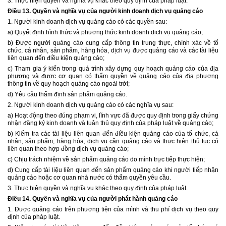
3.
Thực hiện quyền và nghĩa vụ khác theo quy định của pháp luật.
Điều 13.
Quyền và nghĩa vụ của người kinh doanh dịch vụ quảng cáo
1. Người kinh doanh dịch vụ quảng cáo có các quyền sau:
a) Quyết định hình thức và phương thức kinh doanh dịch vụ quảng cáo;
b) Đ­ược người quảng cáo cung cấp thông tin trung thực, chính xác về tổ
chức, cá nhân, sản phẩm, hàng hóa, dịch vụ được quảng cáo và các tài liệu
liên quan đến điều kiện quảng cáo;
c) Tham gia ý kiến trong quá trình xây dựng quy hoạch quảng cáo của địa
phương và được cơ quan có thẩm quyền về quảng cáo của địa phương
thông tin về quy hoạch quảng cáo ngoài trời;
d) Yêu cầu thẩm định sản phẩm quảng cáo.
2. Người kinh doanh dịch vụ quảng cáo có các nghĩa vụ sau:
a) Hoạt động theo đúng phạm vi, lĩnh vực đã được quy định trong giấy chứng
nhận đăng ký kinh doanh và tuân thủ quy định của pháp luật về quảng cáo;
b) Kiểm tra các tài liệu liên quan đến điều kiện quảng cáo của tổ chức, cá
nhân, sản phẩm, hàng hóa, dịch vụ cần quảng cáo và thực hiện thủ tục có
liên quan theo hợp đồng dịch vụ quảng cáo;
c) Chịu trách nhiệm về sản phẩm quảng cáo do mình trực tiếp thực hiện;
d) Cung cấp tài liệu liên quan đến sản phẩm quảng cáo khi người tiếp nhận
quảng cáo
hoặc cơ quan nhà nước có thẩm quyền yêu cầu.
3.
Thực hiện quyền và nghĩa vụ khác theo quy định của pháp luật.
Điều 14. Quyền và nghĩa vụ của người phát hành quảng cáo
1. Được quảng cáo trên phương tiện của mình và thu phí dịch vụ theo quy
định của pháp luật.