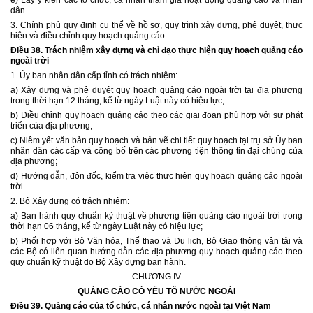
e) Lấy ý kiến các tổ chức, cá nhân tham gia hoạt động quảng cáo và nhân
dân.
3. Chính phủ quy định cụ thể về hồ sơ, quy trình xây dựng, phê duyệt, thực
hiện và điều chỉnh quy hoạch quảng cáo.
Điều 38. Trách nhiệm xây dựng và chỉ đạo thực hiện quy hoạch quảng cáo
ngoài trời
1. Ủy ban nhân dân cấp tỉnh có trách nhiệm:
a) Xây dựng và phê duyệt quy hoạch quảng cáo ngoài trời tại địa phương
trong thời hạn 12 tháng, kể từ ngày Luật này có hiệu lực;
b) Điều chỉnh quy hoạch quảng cáo theo các giai đoạn phù hợp với sự phát
triển của địa phương;
c) Niêm yết văn bản quy hoạch và bản vẽ chi tiết quy hoạch tại trụ sở Ủy ban
nhân dân các cấp và công bố trên các phương tiện thông tin đại chúng của
địa phương;
d) Hướng dẫn, đôn đốc, kiểm tra việc thực hiện quy hoạch quảng cáo ngoài
trời.
2. Bộ Xây dựng có trách nhiệm:
a) Ban hành quy chuẩn kỹ thuật về phương tiện quảng cáo ngoài trời trong
thời hạn 06 tháng, kể từ ngày Luật này có hiệu lực;
b) Phối hợp với Bộ Văn hóa, Thể thao và Du lịch, Bộ Giao thông vận tải và
các Bộ có liên quan hướng dẫn các địa phương quy hoạch quảng cáo theo
quy chuẩn kỹ thuật do Bộ Xây dựng ban hành.
CHƯƠNG IV
QUẢNG CÁO CÓ YẾU TỐ NƯỚC NGOÀI
Điều 39. Quảng cáo của tổ chức, cá nhân nước ngoài tại Việt Nam