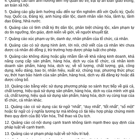
4. Quảng cáo làm ảnh hưởng đến mỹ quan đô thị, trật tự an toàn giao thông,
an toàn xã hội.
5. Quảng cáo gây ảnh hưởng xấu đến sự tôn nghiêm đối với Quốc kỳ, Quốc
huy, Quốc ca, Đảng kỳ, anh hùng dân tộc, danh nhân văn hóa, lãnh tụ, lãnh
đạo Đảng, Nhà nước.
6. Quảng cáo có tính chất kỳ thị dân tộc, phân biệt chủng tộc, xâm phạm tự
do tín ngưỡng, tôn giáo, định kiến về giới, về người khuyết tật.
7. Quảng cáo xúc phạm uy tín, danh dự, nhân phẩm của tổ chức, cá nhân.
8. Quảng cáo có sử dụng hình ảnh, lời nói, chữ viết của cá nhân khi chưa
được cá nhân đó đồng ý, trừ trường hợp được pháp luật cho phép.
9. Quảng cáo không đúng hoặc gây nhầm lẫn về khả năng kinh doanh, khả
năng cung cấp sản phẩm, hàng hóa, dịch vụ của tổ chức, cá nhân kinh
doanh sản phẩm, hàng hóa, dịch vụ; về số lượng, chất lượng, giá, công
dụng, kiểu dáng, bao bì, nhãn hiệu, xuất xứ, chủng loại, phương thức phục
vụ, thời hạn bảo hành của sản phẩm, hàng hoá, dịch vụ đã đăng ký hoặc đã
được công bố.
10. Quảng cáo bằng việc sử dụng phương pháp so sánh trực tiếp về giá cả,
chất lượng, hiệu quả sử dụng sản phẩm, hàng hóa, dịch vụ của mình với giá
cả, chất lượng, hiệu quả sử dụng sản phẩm, hàng hóa, dịch vụ cùng loại của
tổ chức, cá nhân khác.
11. Quảng cáo có sử dụng các từ
ngữ “nhất”, “duy nhất”, “tốt nhất”, “số một”
hoặc từ ngữ có ý nghĩa tương tự mà không có tài liệu hợp pháp chứng minh
theo quy định của Bộ Văn hóa, Thể thao và Du lịch.
12. Quảng cáo có nội dung cạnh tranh không lành mạnh theo quy định của
pháp luật về cạnh tranh.
13. Quảng cáo vi phạm pháp luật về sở hữu trí tuệ.