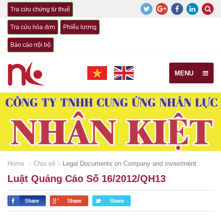
Tra cứu chứng từ thuế
Tra cứu hóa đơn
Phiếu lương
Báo cáo nội bộ
MENU
Home
Chia sẻ
Legal Documents on Company and investment
Luật Quảng Cáo Số 16/2012/QH13