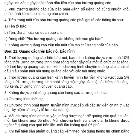
ngày tính đến ngày phát hành đầu tiên của phụ trương quảng cáo.
3. Phụ trương quảng cáo của báo phải đánh số riêng; có cùng khuôn khổ,
phát hành kèm theo số trang báo chính.
4. Trên trang một của phụ trương quảng cáo phải ghi rõ các thông tin sau:
a) Tên tờ báo;
b) Tên, địa chỉ của cơ quan báo chí;
c) Dòng chữ “Phụ trương quảng cáo không tính vào giá bán”.
5. Không được quảng cáo trên bìa một của tạp chí, trang nhất của báo.
Điều 22.
Quảng cáo trên báo nói, báo hình
1. Thời lượng quảng cáo trên báo nói, báo hình không được vượt quá 10%
tổng thời lượng chương trình phát sóng một ngày của một tổ chức phát sóng,
trừ thời lượng quảng cáo trên kênh, chương trình chuyên quảng cáo; phải có
dấu hiệu phân biệt nội dung quảng cáo với các nội dung khác.
2. Thời lượng quảng cáo trên kênh truyền hình trả tiền không vượt quá 5%
tổng thời lượng chương trình phát sóng một ngày của một tổ chức phát sóng,
trừ kênh, chương trình chuyên quảng cáo.
3. Không được phát sóng quảng cáo trong các chương trình sau:
a) Chương trình thời sự;
b) Chương trình phát thanh, truyền hình trực tiếp về các sự kiện chính trị đặc
biệt, kỷ niệm các ngày lễ lớn của dân tộc.
4. Mỗi chương trình phim truyện không được ngắt để quảng cáo quá hai lần,
mỗi lần không quá 05 phút. Mỗi chương trình vui chơi giải trí không được
ngắt để quảng cáo quá bốn lần, mỗi lần không quá 05 phút.
5. Khi thể hiện sản phẩm quảng cáo kèm theo nội dung thông tin chính bằng