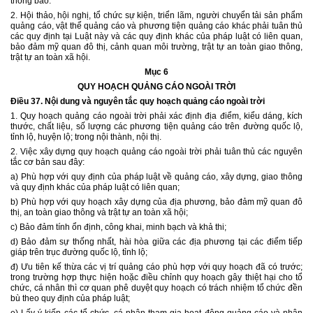
thông báo.
2. Hội thảo, hội nghị, tổ chức sự kiện, triển lãm, người chuyển tải sản phẩm
quảng cáo, vật thể quảng cáo và phương tiện quảng cáo khác phải tuân thủ
các quy định tại Luật này và các quy định khác của pháp luật có liên quan,
bảo đảm mỹ quan đô thị, cảnh quan môi trường, trật tự an toàn giao thông,
trật tự an toàn xã hội.
Mục 6
QUY HOẠCH QUẢNG CÁO NGOÀI TRỜI
Điều 37. Nội dung và nguyên tắc quy hoạch quảng cáo ngoài trời
1. Quy hoạch quảng cáo ngoài trời phải xác định địa điểm, kiểu dáng, kích
thước, chất liệu, số lượng các phương tiện quảng cáo trên đường quốc lộ,
tỉnh lộ, huyện lộ; trong nội thành, nội thị.
2. Việc xây dựng quy hoạch quảng cáo ngoài trời phải tuân thủ các nguyên
tắc cơ bản sau đây:
a) Phù hợp với quy định của pháp luật về quảng cáo, xây dựng, giao thông
và quy định khác của pháp luật có liên quan;
b) Phù hợp với quy hoạch xây dựng của địa phương, bảo đảm mỹ quan đô
thị, an toàn giao thông và trật tự an toàn xã hội;
c) Bảo đảm tính ổn định, công khai, minh bạch và khả thi;
d) Bảo đảm sự thống nhất, hài hòa giữa các địa phương tại các điểm tiếp
giáp trên trục đường quốc lộ, tỉnh lộ;
đ) Ưu tiên kế thừa các vị trí quảng cáo phù hợp với quy hoạch đã có trước;
trong trường hợp thực hiện hoặc điều chỉnh quy hoạch gây thiệt hại cho tổ
chức, cá nhân thì cơ quan phê duyệt quy hoạch có trách nhiệm tổ chức đền
bù theo quy định của pháp luật;