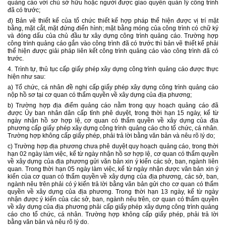
quảng cáo với chủ sở hữu hoặc người được giao quyền quản lý công trình
đã có trước;
đ) Bản vẽ thiết kế của tổ chức thiết kế hợp pháp thể hiện được vị trí mặt
bằng, mặt cắt, mặt đứng điển hình; mặt bằng móng của công trình có chữ ký
và đóng dấu của chủ đầu tư xây dựng công trình quảng cáo. Trường hợp
công trình quảng cáo gắn vào công trình đã có trước thì bản vẽ thiết kế phải
thể hiện được giải pháp liên kết công trình quảng cáo vào công trình đã có
trước.
4. Trình tự, thủ tục cấp giấy phép xây dựng công trình quảng cáo được thực
hiện như sau:
a) Tổ chức, cá nhân đề nghị cấp giấy phép xây dựng công trình quảng cáo
nộp hồ sơ tại cơ quan có thẩm quyền về xây dựng của địa phương;
b) Trường hợp địa điểm quảng cáo nằm trong quy hoạch quảng cáo đã
được Ủy ban nhân dân cấp tỉnh phê duyệt, trong thời hạn 15 ngày, kể từ
ngày nhận hồ sơ hợp lệ, cơ quan có thẩm quyền về xây dựng của địa
phương cấp giấy phép xây dựng công trình quảng cáo cho tổ chức, cá nhân.
Trường hợp không cấp giấy phép, phải trả lời bằng văn bản và nêu rõ lý do;
c) Trường hợp địa phương chưa phê duyệt quy hoạch quảng cáo, trong thời
hạn 02 ngày làm việc, kể từ ngày nhận hồ sơ hợp lệ, cơ quan có thẩm quyền
về xây dựng của địa phương gửi văn bản xin ý kiến các sở, ban, ngành liên
quan. Trong thời hạn 05 ngày làm việc, kể từ ngày nhận được văn bản xin ý
kiến của cơ quan có thẩm quyền về xây dựng của địa phương, các sở, ban,
ngành nêu trên phải có ý kiến trả lời bằng văn bản gửi cho cơ quan có thẩm
quyền về xây dựng của địa phương. Trong thời hạn 13 ngày, kể từ ngày
nhận được ý kiến của các sở, ban, ngành nêu trên, cơ quan có thẩm quyền
về xây dựng của địa phương phải cấp giấy phép xây dựng công trình quảng
cáo cho tổ chức, cá nhân. Trường hợp không cấp giấy phép, phải trả lời
bằng văn bản và nêu rõ lý do.