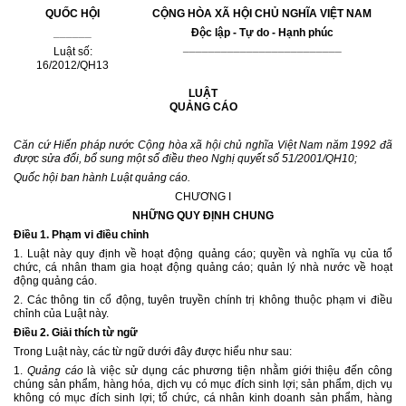
QUỐC HỘI
CỘNG HÒA XÃ HỘI CHỦ NGHĨA VIỆT NAM
______
Độc lập - Tự do - Hạnh phúc
_________________________
Luật số:
16/2012/QH13
LUẬT
QUẢNG CÁO
Căn cứ Hiến pháp nước Cộng hòa xã hội chủ nghĩa Việt Nam năm 1992 đã
được sửa đổi, bổ sung một số điều theo Nghị quyết số 51/2001/QH10;
Quốc hội ban hành Luật quảng cáo.
CHƯƠNG I
NHỮNG QUY ĐỊNH CHUNG
Điều 1. Phạm vi điều chỉnh
1. Luật này quy định về hoạt động quảng cáo; quyền và nghĩa vụ của tổ
chức, cá nhân tham gia hoạt động quảng cáo; quản lý nhà nước về hoạt
động quảng cáo.
2. Các thông tin cổ động, tuyên truyền chính trị không thuộc phạm vi điều
chỉnh của Luật này.
Điều 2. Giải thích từ ngữ
Trong Luật này, các từ ngữ dưới đây được hiểu như sau:
1.
Quảng cáo
là việc sử dụng các phương tiện nhằm
giới thiệu đến công
chúng sản phẩm, hàng hóa, dịch vụ có mục đích sinh lợi; sản phẩm, dịch vụ
không có mục đích sinh lợi; tổ chức, cá nhân kinh doanh sản phẩm, hàng