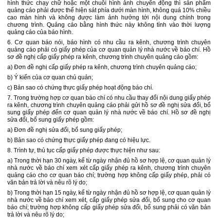
hình thức chạy chữ hoặc một chuỗi hình ảnh chuyển động thì sản phẩm
quảng cáo phải được thể hiện sát phía dưới màn hình, không quá 10% chiều
cao màn hình và không được làm ảnh hưởng tới nội dung chính trong
chương trình. Quảng cáo bằng hình thức này không tính vào thời lượng
quảng cáo của báo hình.
6. Cơ quan báo nói, báo hình có nhu cầu ra kênh, chương trình chuyên
quảng cáo phải có giấy phép của cơ quan quản lý nhà nước về báo chí. Hồ
sơ đề nghị cấp giấy phép ra kênh, chương trình chuyên quảng cáo gồm:
a) Đơn đề nghị cấp giấy phép ra kênh, chương trình chuyên quảng cáo;
b) Ý kiến của cơ quan chủ quản;
c) Bản sao có chứng thực giấy phép hoạt động báo chí.
7. Trong trường hợp cơ quan báo chí có nhu cầu thay đổi nội dung giấy phép
ra kênh, chương trình chuyên quảng cáo phải gửi hồ sơ đề nghị sửa đổi, bổ
sung giấy phép đến cơ quan quản lý nhà nước về báo chí. Hồ sơ đề nghị
sửa đổi, bổ sung giấy phép gồm:
a) Đơn đề nghị sửa đổi, bổ sung giấy phép;
b) Bản sao có chứng thực giấy phép đang có hiệu lực.
8. Trình tự, thủ tục cấp giấy phép được thực hiện như sau:
a) Trong thời hạn 30 ngày, kể từ ngày nhận đủ hồ sơ hợp lệ, cơ quan quản lý
nhà nước về báo chí xem xét cấp giấy phép ra kênh, chương trình chuyên
quảng cáo cho cơ quan báo chí; trường hợp không cấp giấy phép, phải có
văn bản trả lời và nêu rõ lý do;
b) Trong thời hạn 15 ngày, kể từ ngày nhận đủ hồ sơ hợp lệ, cơ quan quản lý
nhà nước về báo chí xem xét, cấp giấy phép sửa đổi, bổ sung cho cơ quan
báo chí; trường hợp không cấp giấy phép sửa đổi, bổ sung phải có văn bản
trả lời và nêu rõ lý do;