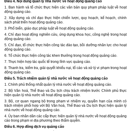
Điều 4.
Nội dung quản lý nhà nước về hoạt động quảng cáo
1. Ban hành và tổ chức thực hiện các văn bản quy phạm pháp luật về hoạt
động quảng cáo.
2. Xây dựng và chỉ đạo thực hiện chiến lược, quy hoạch, kế hoạch, chính
sách phát triển hoạt động quảng cáo.
3. Phổ biến, giáo dục pháp luật về hoạt động quảng cáo.
4. Chỉ đạo hoạt động nghiên cứu, ứng dụng khoa học, công nghệ trong hoạt
động quảng cáo.
5. Chỉ đạo, tổ chức thực hiện công tác đào tạo, bồi dưỡng nhân lực cho hoạt
động quảng cáo.
6. Tổ chức thực hiện công tác khen thưởng trong hoạt động quảng cáo.
7. Thực hiện hợp tác quốc tế trong lĩnh vực quảng cáo.
8. Thanh tra, kiểm tra, giải quyết khiếu nại, tố cáo và xử lý vi phạm trong hoạt
động quảng cáo.
Điều 5. Trách nhiệm quản lý nhà nước về hoạt động quảng cáo
1. Chính phủ thống nhất quản lý nhà nước về hoạt động quảng cáo.
2. Bộ Văn hoá, Thể thao và Du lịch chịu trách nhiệm trước Chính phủ thực
hiện quản lý nhà nước về hoạt động quảng cáo.
3. Bộ, cơ quan ngang bộ trong phạm vi nhiệm vụ, quyền hạn của mình có
trách nhiệm phối hợp với Bộ Văn hoá, Thể thao và Du lịch thực hiện quản lý
nhà nước về hoạt động quảng cáo.
4. Ủy ban nhân dân các cấp thực hiện quản lý nhà nước về hoạt động quảng
cáo trong phạm vi địa phương theo thẩm quyền.
Điều 6. Hợp đồng dịch vụ quảng cáo