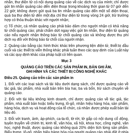
nhắn, thư điện tử có nội dung quảng cáo về các dịch vụ của mình; chỉ được
gửi tin nhắn quảng cáo đến điện thoại trong khoảng thời gian từ 07 giờ đến
22 giờ; không được gửi quá ba tin nhắn quảng cáo đến một số điện thoại,
quá ba thư điện tử đến một địa chỉ thư điện tử trong vòng 24 giờ, trừ trường
hợp có thỏa thuận khác với người nhận;
c) Tổ chức, cá nhân quảng cáo phải bảo đảm cho người nhận có khả năng
từ chối quảng cáo; phải chấm dứt ngay việc gửi tin nhắn, thư điện tử quảng
cáo nếu người nhận thông báo từ chối quảng cáo và không được thu phí
dịch vụ đối với thông báo từ chối của người nhận.
2. Quảng cáo bằng các hình thức khác trên phương tiện điện tử, thiết bị đầu
cuối và các thiết bị viễn thông khác phải tuân theo các quy định của Luật này
và các quy định khác của pháp luật có liên quan.
Mục 3
QUẢNG CÁO TRÊN CÁC SẢN PHẨM IN, BẢN GHI ÂM,
GHI HÌNH VÀ CÁC THIẾT BỊ CÔNG NGHỆ KHÁC
Điều 25. Quảng cáo trên các sản phẩm in
1. Đối với các loại sách và tài liệu dưới dạng sách, chỉ được quảng cáo về
tác giả, tác phẩm, nhà xuất bản trên bìa hai, ba và bốn, trừ sách chuyên về
quảng cáo.
2. Đối với tài liệu không kinh doanh, chỉ được quảng cáo về tác giả, tác
phẩm, nhà xuất bản hoặc biểu trưng, lô-gô, nhãn hiệu hàng hóa, sản phẩm,
hàng hóa, dịch vụ và hoạt động của tổ chức, cá nhân được phép xuất bản tài
liệu đó.
3. Đối với tranh, ảnh, áp-phích, ca-ta-lô, tờ rời, tờ gấp có nội dung cổ động,
tuyên truyền về chính trị, kinh tế, văn hóa, xã hội, khoa học, công nghệ, văn
học, nghệ thuật, được quảng cáo không quá 20% diện tích từng sản phẩm.
Biểu trưng, lô-gô, nhãn hiệu hàng hóa của người quảng cáo phải đặt ở phía