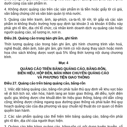
dưới cùng của sản phẩm in.
4. Không được quảng cáo trên các sản phẩm in là tiền hoặc giấy tờ có giá,
văn bằng chứng chỉ và văn bản quản lý nhà nước.
5. Quảng cáo trên tranh, ảnh, áp-phích, ca-ta-lô, tờ rời, tờ gấp và các sản
phẩm in không thuộc trường hợp quy định tại khoản 3 và khoản 4 Điều này
phải ghi rõ tên, địa chỉ tổ chức, cá nhân kinh doanh dịch vụ quảng cáo hoặc
người quảng cáo, số lượng in, nơi in.
Điều 26. Quảng cáo trong bản ghi âm, ghi hình
Thời lượng quảng cáo trong bản ghi âm, ghi hình chương trình văn hoá,
nghệ thuật, điện ảnh, bản ghi âm, ghi hình có nội dung thay sách hoặc minh
họa cho sách không được vượt quá 5% tổng thời lượng nội dung chương
trình.
Mục 4
QUẢNG CÁO TRÊN BẢNG QUẢNG CÁO, BĂNG-RÔN,
BIỂN HIỆU, HỘP ĐÈN, MÀN HÌNH CHUYÊN QUẢNG CÁO
VÀ PHƯƠNG TIỆN GIAO THÔNG
Điều 27. Quảng cáo trên bảng quảng cáo, băng-rôn
1. Việc đặt bảng quảng cáo, băng-rôn phải tuân thủ quy định về khu vực bảo
vệ di tích lịch sử, văn hóa; hành lang an toàn giao thông, đê điều, lưới điện
quốc gia; không được che khuất đèn tín hiệu giao thông, bảng chỉ dẫn công
cộng; không được chăng ngang qua đường giao thông và phải tuân thủ quy
hoạch quảng cáo của địa phương và quy chuẩn kỹ thuật do cơ quan có thẩm
quyền ban hành.
2. Các sản phẩm quảng cáo thể hiện trên bảng quảng cáo, băng-rôn phải
ghi rõ tên, địa chỉ của người thực hiện.
3. Quảng cáo trên bảng quảng cáo, băng-rôn có nội dung tuyên truyền, cổ