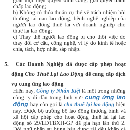
gian thực hiện quyền đình công, giải quyết tranh
chấp lao động;
b) Không có thỏa thuận cụ thể về trách nhiệm bồi
thường tai nạn lao động, bệnh nghề nghiệp của
người lao động thuê lại với doanh nghiệp cho
thuê lại lao động;
c) Thay thế người lao động bị cho thôi việc do
thay đổi cơ cấu, công nghệ, vì lý do kinh tế hoặc
chia, tách, hợp nhất, sáp nhập.
5.
Các Doanh Nghiệp đã được cấp phép hoạt
động
Cho Thuê Lại Lao Động
để cung cấp dịch
vụ cung ứng lao động
Hiện nay,
Công ty Nhân Kiệt
là một trong những
cung ứng lao
công ty đi đầu trong lĩnh vực
động
hay còn gọi là
cho thuê lại lao động
hiện
nay. Được bộ trưởng bộ lao động thương binh và
xã hội cấp phép cho hoạt động thuê lại lại lao
động số 29/LĐTBXH-GP đã gia hạn lần thứ 2.
Đội ngũ nhân sự hùng hậu được rải đều khắp cả