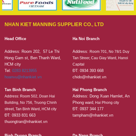
NHAN KIET MANNING SUPPLIER CO., LTD
Head Office
Ha Noi Branch
Address: Room 202, 57 Le Thi
Address:
Room 701, No 78/1 Duy
Hong Gam st, Ben Thanh Ward,
Tan Streer, Cau Giay Ward, Hanoi
HCM city
Capital
Tel:
0283 8213955
ĐT: 0934 393 668
hoanvu@nhankiet.vn
chido@nhankiet.vn
Tan Binh Branch
Hai Phong Branch
Address: Dong Xuan Hamlet, An
Address: Room 502, Doan Hai
Phong ward
Building, No 756, Truong Chinh
, Hai Phong city
ĐT: 0937 344 177
street, Tan Binh Ward, HCM city
ĐT: 0933 831 663
tampham@nhankiet.vn
thuongtran@nhankiet.vn
Binh Duong Branch
Da Nang Branch