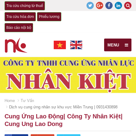
Tra cứu chứng từ thuế
Tra cứu hóa đơn
Phiếu lương
Báo cáo nội bộ
MENU
Home
Tư Vấn
Dịch vụ cung ứng nhân sự khu vực Miền Trung | 0931430898
Cung Ứng Lao Động| Công Ty Nhân Kiệt|
Cung Ung Lao Dong