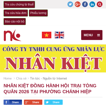
Tra cứu chứng từ thuế
Tra cứu hóa đơn
Phiếu lương
Báo cáo nội bộ
MENU
Home
Chia sẻ
Tin tức - Nguồn từ Internet
NHÂN KIỆT ĐỒNG HÀNH HỘI TRẠI TÒNG
QUÂN 2026 TẠI PHƯỜNG CHÁNH HIỆP