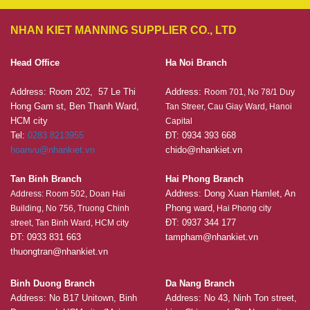
NHAN KIET MANNING SUPPLIER CO., LTD
Head Office
Ha Noi Branch
Address: Room 202, 57 Le Thi
Address:
Room 701, No 78/1 Duy
Hong Gam st, Ben Thanh Ward,
Tan Streer, Cau Giay Ward, Hanoi
HCM city
Capital
Tel:
0283 8213955
ĐT: 0934 393 668
hoanvu@nhankiet.vn
chido@nhankiet.vn
Tan Binh Branch
Hai Phong Branch
Address: Dong Xuan Hamlet, An
Address: Room 502, Doan Hai
Phong ward
Building, No 756, Truong Chinh
, Hai Phong city
ĐT: 0937 344 177
street, Tan Binh Ward, HCM city
ĐT: 0933 831 663
tampham@nhankiet.vn
thuongtran@nhankiet.vn
Binh Duong Branch
Da Nang Branch
Address: No B17 Unitown, Binh
Address: No 43, Ninh Ton street,