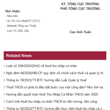
KT. TỔNG CỤC TRƯỞNG
PHÓ TỔNG CỤC TRƯỞNG
Nơi nhận:
- Như
trên
;
- Vụ: PC,CS, KK&KTT (TCT);
- Website Tổng cục Thuế;
- Lưu: VT, DNL (2b).
Cao Anh Tuấn
Related News
Luật số 109/2025/QH15 về thuế thu nhập cá nhân
Nghị định 68/2026/NĐ-CP quy định về chính sách thuế và quản lý thuế đối với hộ kinh doanh, cá nhân kinh doanh
Thông tư 78/2021/TT-BTC hướng dẫn Luật Quản lý thuế
Thuế TNCN có phải là điều bắt buộc của một công dân? Như thế nào là hiểu đúng về khoản TNCN phải nộp cơ quan thuế? Đây là đề tài đang được một số công đồng người lao động quan tâm!
Hướng dẫn quyết toán thuế Thu Nhập Cá Nhân TNCN năm 2020
Cách tính thuế thu nhập cá nhân TNCN từ tiền lương, tiền công
Thông tư 92/2015/TT-BTC hướng dẫn thực hiện thuế thu nhập cá nhân đối với cá nhân cư trú có hoạt động kinh doanh