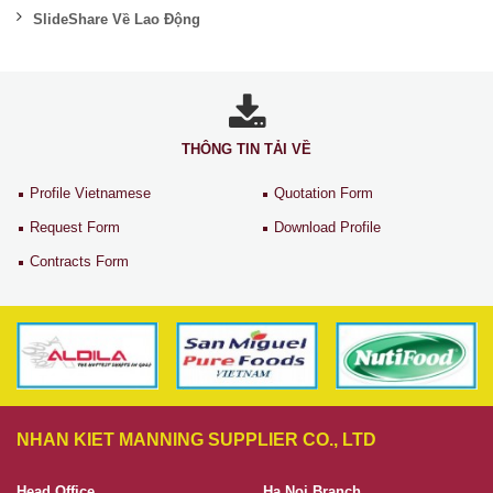
SlideShare Về Lao Động
THÔNG TIN TẢI VỀ
Profile Vietnamese
Quotation Form
Request Form
Download Profile
Contracts Form
NHAN KIET MANNING SUPPLIER CO., LTD
Head Office
Ha Noi Branch