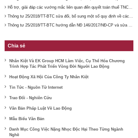
Hỗ trợ, giải đáp các vướng mắc liên quan đến quyết toán thuế TNCN năm 2018
Thông tư 25/2018/TT-BTC sửa đổi, bổ sung một số quy định về các khoản chi được trừ, không được trừ khi tính thuế thu nhập doanh nghiệp (TNDN)
Thông tư 25/2018/TT-BTC hướng dẫn NĐ 146/2017/NĐ-CP và sửa đổi, bổ sung TT 78/2014/TT-BTC, TT 111/2013/TT-BTC
Chia sẻ
Nhân Kiệt Và EK Group HCM Làm Việc, Cụ Thể Hóa Chương
Trình Hợp Tác Phát Triển Vòng Đời Người Lao Động
Hoạt Động Xã Hội Của Công Ty Nhân Kiệt
Tin Tức - Nguồn Từ Internet
Trao Đổi - Nghiên Cứu
Văn Bản Pháp Luật Về Lao Động
Mẫu Biểu Văn Bản
Danh Mục Công Việc Nặng Nhọc Độc Hại Theo Từng Ngành
Nghề