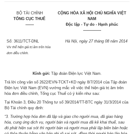
BỘ TÀI CHÍNH
CỘNG HÒA XÃ HỘI CHỦ NGHĨA VIỆT
TỔNG CỤC THUẾ
NAM
-------
Độc lập - Tự do - Hạnh phúc
---------------
Số: 3611/TCT-DNL
Hà Nội, ngày 27 tháng 08 năm 2014
V/v thể hiện giá trị âm trên
hóa
đơn điều chỉnh.
Kính gửi:
Tập đoàn Điện lực Việt Nam.
Trả lời công văn số 2622/EVN-TCKT+KD ngày 8/7/2014 của Tập đoàn
Điện lực Việt Nam (EVN) vướng mắc về việc thể hiện giá trị âm trên
hóa
đơn điều chỉnh, Tổng cục Thuế có ý kiến như sau:
Tại Khoản 3, Điều 20 Thông tư số 39/2014/TT-BTC ngày 31/3/2014 của
Bộ Tài chính quy định:
“3. Trường hợp hóa đơn đã lập và giao cho người mua, đã giao hàng
hóa, cung ứng dịch vụ, người bán và người mua đã kê khai thuế, sau
đó phát hiện sai sót thì người bán và người mua phải lập biên bản hoặc
có thỏa thuận bằng văn bản ghi rõ sai sót, đồng thời ng
ườ
i bán lập hóa