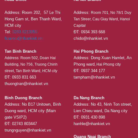
Address: Room 202, 57 Le Thi
Address:
Room 701, No 78/1 Duy
Hong Gam st, Ben Thanh Ward,
Tan Streer, Cau Giay Ward, Hanoi
HCM city
Capital
Tel:
0283 8213955
ĐT: 0934 393 668
hoanvu@nhankiet.vn
chido@nhankiet.vn
Tan Binh Branch
Hai Phong Branch
Address: Dong Xuan Hamlet, An
Address: Room 502, Doan Hai
Phong ward
Building, No 756, Truong Chinh
, Hai Phong city
ĐT: 0937 344 177
street, Tan Binh Ward, HCM city
ĐT: 0933 831 663
tampham@nhankiet.vn
thuongtran@nhankiet.vn
Binh Duong Branch
Da Nang Branch
Address: No B17 Unitown, Binh
Address: No 43, Ninh Ton street,
Duong ward, HCM city (Main
Lien Chieu ward, Da Nang city
gate VSIP2)
ĐT: 0931 430 898
ĐT: 02743 803447
hanhle@nhankiet.vn
trungnguyen@nhankiet.vn
Quang Ngai Branch