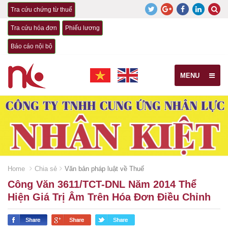
Tra cứu chứng từ thuế
Tra cứu hóa đơn
Phiếu lương
Báo cáo nội bộ
MENU
Home
Chia sẻ
Văn bản pháp luật về Thuế
Công Văn 3611/TCT-DNL Năm 2014 Thể
Hiện Giá Trị Âm Trên Hóa Đơn Điều Chỉnh