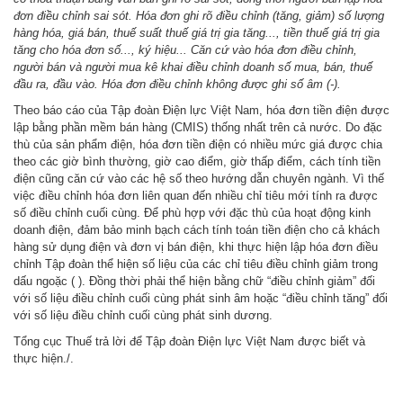
đơn
điều
chỉnh sai sót. Hóa đơn ghi rõ
điều
chỉnh (tăng, giảm) số lượng
hàng hóa, giá bán, thuế suất thuế giá trị gia tăng..., tiền thuế giá trị gia
tăng cho hóa đơn số..., ký hiệu... Căn cứ vào hóa đơn
điều
chỉnh,
người bán và người mua kê khai
điều
chỉnh doanh số mua, bán, thuế
đầu ra, đầu vào. Hóa đơn
điều
chỉnh không được ghi số âm (-).
Theo báo cáo của Tập đoàn Điện lực Việt Nam,
hóa
đơn tiền điện được
lập bằng phần mềm bán hàng (CMIS) thống nhất trên cả nước. Do đặc
thù của sản phẩm điện,
hóa
đơn tiền điện có nhiều mức giá được chia
theo các giờ bình thường, giờ cao điểm, giờ thấp điểm, cách tính tiền
điện cũng căn cứ vào các hệ số theo hướng dẫn chuyên ngành. Vì thế
việc điều chỉnh
hóa
đơn liên quan đến nhiều chỉ tiêu mới tính ra được
số điều chỉnh cuối cùng. Để phù hợp
với
đặc thù của hoạt động kinh
doanh điện, đảm bảo minh bạch cách tính toán tiền điện cho cả khách
hàng sử dụng điện và
đơn vị
bán điện, khi thực hiện lập
hóa
đơn điều
chỉnh Tập đoàn thể hiện số liệu của các chỉ tiêu điều chỉnh giảm trong
dấu ngoặc ( ). Đồng thời phải thể hiện bằng chữ “điều chỉnh giảm” đối
với số liệu điều chỉnh cuối cùng phát sinh âm hoặc “điều chỉnh tăng” đối
với số liệu điều chỉnh cuối cùng phát sinh dương.
Tổng cục Thuế trả lời để Tập đoàn Điện lực Việt Nam được biết và
thực hiện./.