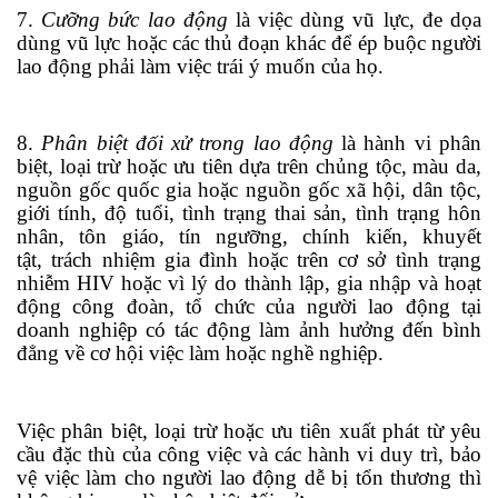
7.
Cưỡng bức lao động
là việc dùng vũ lực, đe dọa
d
ù
ng vũ lực hoặc các thủ đoạn khác để ép buộc người
lao động phải làm việc trái ý muốn của họ.
8.
Phân biệt đối xử trong lao động
là hành vi phân
biệt, loại trừ hoặc ưu tiên dựa
tr
ên chủng tộc, màu da,
nguồn gốc quốc gia hoặc nguồn gốc xã hội, dân tộc,
giới tính, độ tuổi, tình trạng thai sản, tình trạng hôn
nhân, tôn giáo, tín ngưỡng, chính kiến, khuyết
tật,
tr
ách nhiệm gia đình hoặc trên cơ sở tình
tr
ạng
nhiễm HIV hoặc vì lý do thành lập, gia nhập và hoạt
động công đoàn, tổ chức của người lao động tại
doanh nghiệp có tác động làm ảnh hưởng đến bình
đẳng về cơ hội việc làm hoặc nghề nghiệp.
Việc phân biệt, loại trừ hoặc ưu tiên xuất phát từ yêu
cầu đ
ặ
c thù của công việc và các hành vi duy trì, bảo
vệ việc làm cho người lao động dễ bị tổn thương thì