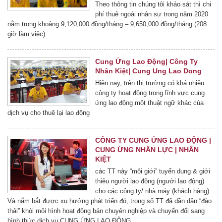
Theo thông tin chúng tôi khảo sát thì chi
phí thuê ngoài nhân sự trong năm 2020
nằm trong khoảng 9,120,000 đồng/tháng – 9,650,000 đồng/tháng (208
giờ làm việc)
Cung Ứng Lao Động| Công Ty
Nhân Kiệt| Cung Ung Lao Dong
Hiện nay, trên thị trường có khá nhiều
công ty hoạt động trong lĩnh vực cung
ứng lao động một thuật ngữ khác của
dịch vụ cho thuê lại lao động
CÔNG TY CUNG ỨNG LAO ĐỘNG |
CUNG ỨNG NHÂN LỰC | NHÂN
KIỆT
các TT này “môi giới” tuyển dụng & giới
thiệu người lao động (người lao động)
cho các công ty/ nhà máy (khách hàng).
Và nắm bắt được xu hướng phát triển đó, trong số TT đã dần dần “đào
thải” khỏi môi hình hoạt động bán chuyên nghiệp và chuyển đổi sang
hình thức dịch vụ CUNG ỨNG LAO ĐỘNG