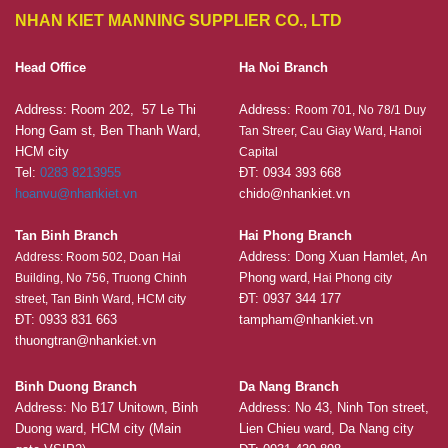
NHAN KIET MANNING SUPPLIER CO., LTD
Head Office
Ha Noi Branch
Address: Room 202, 57 Le Thi
Address:
Room 701, No 78/1 Duy
Hong Gam st, Ben Thanh Ward,
Tan Streer, Cau Giay Ward, Hanoi
HCM city
Capital
Tel:
0283 8213955
ĐT: 0934 393 668
hoanvu@nhankiet.vn
chido@nhankiet.vn
Tan Binh Branch
Hai Phong Branch
Address: Dong Xuan Hamlet, An
Address: Room 502, Doan Hai
Phong ward
Building, No 756, Truong Chinh
, Hai Phong city
ĐT: 0937 344 177
street, Tan Binh Ward, HCM city
ĐT: 0933 831 663
tampham@nhankiet.vn
thuongtran@nhankiet.vn
Binh Duong Branch
Da Nang Branch
Address: No B17 Unitown, Binh
Address: No 43, Ninh Ton street,
Duong ward, HCM city (Main
Lien Chieu ward, Da Nang city