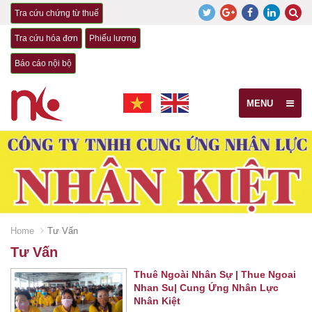
Tra cứu chứng từ thuế
Tra cứu hóa đơn
Phiếu lương
Báo cáo nội bộ
MENU
Home
Tư Vấn
Tư Vấn
Thuê Ngoài Nhân Sự | Thue Ngoai
Nhan Su| Cung Ứng Nhân Lực
Nhân Kiệt