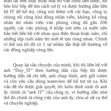
thao tác nên loay hoay mãi tôi vẫn chưa làm được, tôi
bèn hỏi Sếp để tìm cách xử lý và được hướng dẫn liên
hệ IT để hỗ trợ, cũng nói thêm với các bạn, công ty
chúng tôi cũng khá đông nhân viên, không kể công
nhân thì nhân viên văn phòng cũng đã gần 200
người, các văn phòng ở khắp nơi trên cả nước nên
hầu hết liên hệ với nhau qua điện thoại hoặc zalo, chỉ
những dịp cuối năm thì mới tề tựu cùng nhau. Chính
vì thế mà tôi đã có 1 sự nhầm lẫn thật dễ thương về
các đồng nghiệp cùng tên.
Quay lại câu chuyện của mình, khi tôi liên hệ với
anh “Duy_IT” theo hướng dẫn của Sếp thì được
hướng dẫn rất chi tiết, anh chụp hình, anh gửi video
và còn yêu cầu dùng teamview để hỗ trợ từ xa. Khi
vấn đề tôi được giải quyết, tôi luôn đinh ninh ôi anh
ấy chính là “anh IT” của công ty, vì hướng dẫn như
thể đó chính là công việc của anh ấy, chia sẻ rất cụ thể
và chuyên nghiệp.