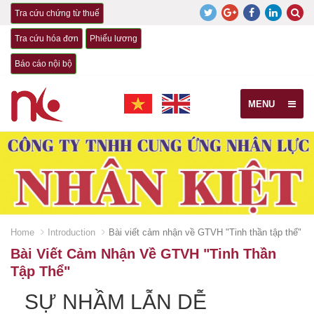
Tra cứu chứng từ thuế
Tra cứu hóa đơn
Phiếu lương
Báo cáo nội bộ
MENU
Home
Introduction
Bài viết cảm nhận về GTVH "Tinh thần tập thể"
Bài Viết Cảm Nhận Về GTVH "Tinh Thần
Tập Thể"
SỰ NHẦM LẪN DỄ