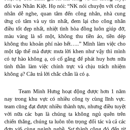
đối vào Nhân Kiệt. Họ nói: “NK nói chuyện với công
nhân dễ nghe, quan tâm đến công nhân, nhà cung
ứng có tâm và uy tín nhất, đem lại cho công nhân
điều tốt đẹp nhất, nhiệt tình hòa đồng luôn giúp đỡ,
màu vàng là số một, không thu tiền áo, tiền dép
không thu khoản phí nào hết…..” Mình làm việc cho
một tập thể mà được mưa lời khen như vậy thì mình
có tự hào không ạ, có cố gắng để phát huy hơn nữa
tinh thần làm việc chính trực và chịu trách nhiệm
không ạ? Câu trả lời chắc chắn là có ạ.
Team Minh Hưng hoạt động được hơn 1 năm
nay trong khu vực có nhiều công ty cùng lĩnh vực.
team cũng đạt được nhiều thành tựu, nhưng điều tuyệt
vời nữa các bạn là chúng ta không ngủ quên trên
chiến thắng, chúng ta luôn tôn trọng đối tác và cả các
đơn vị6 cùng ngành nghề. Sự thành công đó đến từ