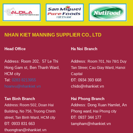
NHAN KIET MANNING SUPPLIER CO., LTD
Head Office
Ha Noi Branch
Address: Room 202, 57 Le Thi
Address:
Room 701, No 78/1 Duy
Hong Gam st, Ben Thanh Ward,
Tan Streer, Cau Giay Ward, Hanoi
HCM city
Capital
Tel:
0283 8213955
ĐT: 0934 393 668
hoanvu@nhankiet.vn
chido@nhankiet.vn
Tan Binh Branch
Hai Phong Branch
Address: Dong Xuan Hamlet, An
Address: Room 502, Doan Hai
Phong ward
Building, No 756, Truong Chinh
, Hai Phong city
ĐT: 0937 344 177
street, Tan Binh Ward, HCM city
ĐT: 0933 831 663
tampham@nhankiet.vn
thuongtran@nhankiet.vn