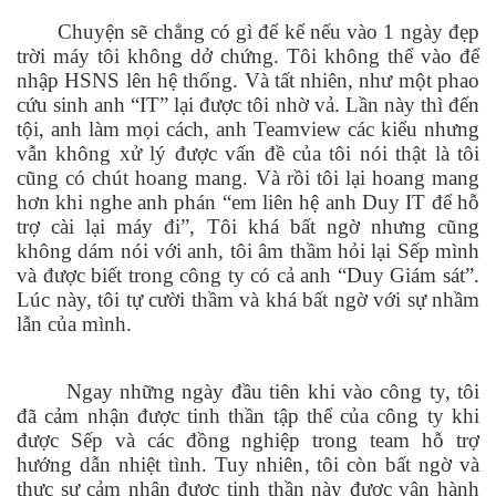
Chuyện sẽ chẳng có gì để kể nếu vào 1 ngày đẹp
trời máy tôi không dở chứng. Tôi không thể vào để
nhập HSNS lên hệ thống. Và tất nhiên, như một phao
cứu sinh anh “IT” lại được tôi nhờ vả. Lần này thì đến
tội, anh làm mọi cách, anh Teamview các kiểu nhưng
vẫn không xử lý được vấn đề của tôi nói thật là tôi
cũng có chút hoang mang. Và rồi tôi lại hoang mang
hơn khi nghe anh phán “em liên hệ anh Duy IT để hỗ
trợ cài lại máy đi”, Tôi khá bất ngờ nhưng cũng
không dám nói với anh, tôi âm thầm hỏi lại Sếp mình
và được biết trong công ty có cả anh “Duy Giám sát”.
Lúc này, tôi tự cười thầm và khá bất ngờ với sự nhầm
lẫn của mình.
Ngay những ngày đầu tiên khi vào công ty, tôi
đã cảm nhận được tinh thần tập thể của công ty khi
được Sếp và các đồng nghiệp trong team hỗ trợ
hướng dẫn nhiệt tình. Tuy nhiên, tôi còn bất ngờ và
thực sự cảm nhận được tinh thần này được vận hành