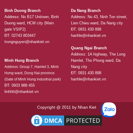
Binh Duong Branch
Da Nang Branch
Address: No B17 Unitown, Binh
Address: No 43, Ninh Ton street,
Duong ward, HCM city (Main
Lien Chieu ward, Da Nang city
gate VSIP2)
ĐT: 0931 430 898
ĐT: 02743 803447
hanhle@nhankiet.vn
trungnguyen@nhankiet.vn
Quang Ngai Branch
Address: 1A highway, The Long
Minh Hung Branch
Hamlet, Tho Phong ward, Da
Nang city
Address: Group 7, Hamlet 3, Minh
ĐT: 0931 430 898
Hưng ward, Dong Nai province
hanhle@nhankiet.vn
(Gate of Minh Hung industrial park)
ĐT: 0933 988 455
linhhtt@nhankiet.vn
Copyright @ 2011 by Nhan Kiet