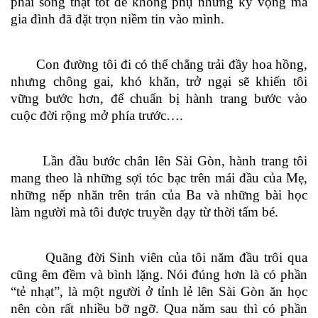
phải sống thật tốt để không phụ những kỳ vọng mà
gia đình đã đặt trọn niềm tin vào mình.
Con đường tôi đi có thể chẳng trải đầy hoa hồng,
nhưng chông gai, khó khăn, trở ngại sẽ khiến tôi
vững bước hơn, để chuẩn bị hành trang bước vào
cuộc đời rộng mở phía trước….
Lần đầu bước chân lên Sài Gòn, hành trang tôi
mang theo là những sợi tóc bạc trên mái đầu của Mẹ,
những nếp nhăn trên trán của Ba và những bài học
làm người mà tôi được truyền dạy từ thời tấm bé.
Quãng đời Sinh viên của tôi năm đầu trôi qua
cũng êm đềm và bình lặng. Nói đúng hơn là có phần
“tẻ nhạt”, là một người ở tỉnh lẻ lên Sài Gòn ăn học
nên còn rất nhiều bỡ ngỡ. Qua năm sau thì có phần