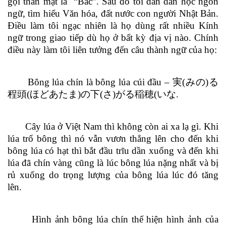
gọi thân mật là “Bác”. Sau đó tôi dần dần học ngôn
ngữ, tìm hiểu Văn hóa, đất nước con người Nhật Bản.
Điều làm tôi ngạc nhiên là họ dùng rất nhiều Kính
ngữ trong giao tiếp dù họ ở bất kỳ địa vị nào. Chính
điều này làm tôi liên tưởng đến câu thành ngữ của họ:
Bông lúa chín là bông lúa cúi đầu –
実
(
みの
)
る
程頭
(
ほどあたま
)
の下
(
さ
)
がる稲穂
(
いな
.
Cây lúa ở Việt Nam thì không còn ai xa lạ gì. Khi
lúa trổ bông thì nó vẫn vươn thẳng lên cho đến khi
bông lúa có hạt thì bắt đầu trĩu dần xuống và đến khi
lúa đã chín vàng cũng là lúc bông lúa nặng nhất và bị
rủ xuống do trọng lượng của bông lúa lúc đó tăng
lên.
Hình ảnh bông lúa chín thể hiện hình ảnh của