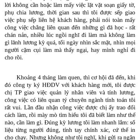
lời không cần hoặc làm mấy việc lặt vặt soạn giấy tờ,
phụ chia lương, thời gian sau thì tôi được sếp giao
việc phụ sếp liên hệ khách hàng, phải nói toàn mấy
công việc chẳng liên quan đến những gì đã học - rất
chán nản, nhiều lúc ngồi nghĩ đi làm mà không làm
gì lãnh lương kỳ quá, tối ngày nhìn sắc mặt, nhìn mọi
người cặm cụi làm mà thấy ngại, hay mình nghỉ đi
cho rồi.
Khoảng 4 tháng làm quen, thì cơ hội đã đến, khi
đó công ty ký HĐDV với khách hàng mới, tôi được
chị TP giao việc quản lý nhân viên và tính lương,
công việc có liên quan tý chuyên ngành tính toán tôi
rất vui. Lần đầu nhận công việc được chị ấy trao đổi
cách làm, rồi mày mò tìm hiểu tôi đã biết làm như thế
nào, cần làm gì. Đúng kỳ lương tôi làm nhanh lắm: số
liệu từng người đúng, tính tay chính xác, cứ thế in
cho chạy. Nhưng không như tôi nghĩ, khi gửi ra ngân