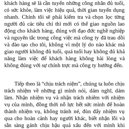
khách hàng sẽ là cần tuyển những công nhân đủ tuổi,
có sức khỏe, làm việc hiệu quả, thời gian tuyển dụng
nhanh
. C
hính tôi sẽ phải kiểm tra và chọn lọc từng
người đủ các tiêu chí thì mới có thể giao nguồn lao
động cho khách hàng, đúng với đạo đức nghề nghiệp
và nguyên tắc trong công việc mà công ty đ
ã
trau dồi
và đào tạo cho tôi, không vì một lý do nào khác mà
giao người không đủ tuổi, quá tuổi hay không đủ khả
năng làm việc để khách hàng không hài lòng và
không đúng với sự chính trực mà công ty hướng đến
.
Tiếp theo là “chịu trách niệm”
,
chúng ta luôn chịu
trách nhiệm về những gì mình nói, dám nghĩ, dám
làm. Nhận nhiệm vụ và nhận trách nhiêm với nhiệm
vụ của mình, đồng thời n
ỗ
lực hết sức mình để hoàn
thành nhiệm vụ, không tránh né
,
đùn đẩy nhiệm vụ
qua cho hoàn cảnh hay người khác, biết nhận lỗi và
sẵn sàng gánh chịu hậu quả xấu đến với mình khi