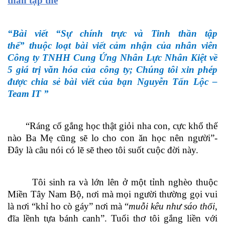
thần tập thể
“Bài viết “Sự chính trực và Tinh thần tập
thể” thuộc loạt bài viết cảm nhận của nhân viên
Công ty TNHH Cung Ứng Nhân Lực Nhân Kiệt về
5 giá trị văn hóa của công ty; Chúng tôi xin phép
được chia sẻ bài viết của bạn Nguyễn Tấn Lộc –
Team IT ”
“Ráng cố gắng học thật giỏi nha con, cực khổ thế
nào Ba Mẹ cũng sẽ lo cho con ăn học nên người”-
Đây là câu nói có lẽ sẽ theo tôi suốt cuộc đời này.
Tôi sinh ra và lớn lên ở một tỉnh nghèo thuộc
Miền Tây Nam Bộ, nơi mà mọi người thường gọi vui
là nơi “khỉ ho cò gáy” nơi mà “
muỗi kêu như sáo thổi
,
đĩa lềnh tựa bánh canh
”. Tuổi thơ tôi gắng liền với