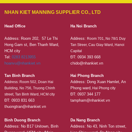
NHAN KIET MANNING SUPPLIER CO., LTD
Head Office
Ha Noi Branch
Address: Room 202, 57 Le Thi
Address:
Room 701, No 78/1 Duy
Hong Gam st, Ben Thanh Ward,
Tan Streer, Cau Giay Ward, Hanoi
HCM city
Capital
Tel:
0283 8213955
ĐT: 0934 393 668
hoanvu@nhankiet.vn
chido@nhankiet.vn
Tan Binh Branch
Hai Phong Branch
Address: Dong Xuan Hamlet, An
Address: Room 502, Doan Hai
Phong ward
Building, No 756, Truong Chinh
, Hai Phong city
ĐT: 0937 344 177
street, Tan Binh Ward, HCM city
ĐT: 0933 831 663
tampham@nhankiet.vn
thuongtran@nhankiet.vn
Binh Duong Branch
Da Nang Branch
Address: No B17 Unitown, Binh
Address: No 43, Ninh Ton street,