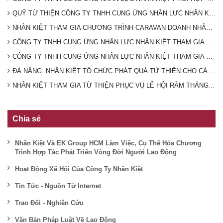
QUỸ TỪ THIỆN CÔNG TY TNHH CUNG ỨNG NHÂN LỰC NHÂN KIỆT PHỐI HỢP CÙNG HỘI CHỮ THẬP ĐỎ XÃ TÂN QUAN GIÚP ĐỠ HOÀN CẢNH KHÓ KHĂN TRÊN ĐỊA BÀN
NHÂN KIỆT THAM GIA CHƯƠNG TRÌNH CARAVAN DOANH NHÂN TRẺ NAM BỘ- NGHĨA TÌNH ĐẤT MŨI CÀ MAU
CÔNG TY TNHH CUNG ỨNG NHÂN LỰC NHÂN KIỆT THAM GIA CHƯƠNG TRÌNH HIẾN MÁU TÌNH NGUYỆN DO BAN THANH NIÊN CÔNG AN TỈNH BÌNH DƯƠNG TỔ CHỨC
CÔNG TY TNHH CUNG ỨNG NHÂN LỰC NHÂN KIỆT THAM GIA LỄ PHÁT ĐỘNG HƯỞNG ỨNG NGÀY CHẠY OLYMPIC VÌ SỨC KHOẺ TOÀN DÂN TRÊN ĐỊA BÀN PHƯỜNG PHÚ MỸ NĂM 2024
ĐÀ NẴNG: NHÂN KIỆT TỔ CHỨC PHÁT QUÀ TỪ THIỆN CHO CÁC HOÀN CẢNH KHÓ KHĂN
NHÂN KIỆT THAM GIA TỪ THIỆN PHỤC VỤ LỄ HỘI RẰM THÁNG GIÊNG TẠI CHÙA BÀ THIÊN HẬU- BÌNH DƯƠNG 2024
Chia sẻ
Nhân Kiệt Và EK Group HCM Làm Việc, Cụ Thể Hóa Chương
Trình Hợp Tác Phát Triển Vòng Đời Người Lao Động
Hoạt Động Xã Hội Của Công Ty Nhân Kiệt
Tin Tức - Nguồn Từ Internet
Trao Đổi - Nghiên Cứu
Văn Bản Pháp Luật Về Lao Động