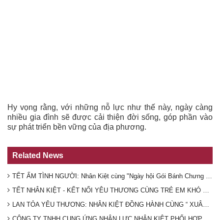
Hy vọng rằng, với những nỗ lực như thế này, ngày càng
nhiều gia đình sẽ được cải thiện đời sống, góp phần vào
sự phát triển bền vững của địa phương.
Related News
TẾT ẤM TÌNH NGƯỜI: Nhân Kiệt cùng "Ngày hội Gói Bánh Chưng Xuân 2025" mang Tết ấm đến người lao động xa quê!
TẾT NHÂN KIỆT - KẾT NỐI YÊU THƯƠNG CÙNG TRẺ EM KHÓ KHĂN XUÂN 2025 TỈNH BÌNH DƯƠNG
LAN TỎA YÊU THƯƠNG: NHÂN KIỆT ĐỒNG HÀNH CÙNG “ XUÂN TÌNH NGUYỆN” NĂM 2025 TẠI THỊ XÃ BÌNH LONG TỈNH BÌNH PHƯỚC
CÔNG TY TNHH CUNG ỨNG NHÂN LỰC NHÂN KIỆT PHỐI HỢP CÙNG UBND VÀ HỘI CHỮ THẬP ĐỎ PHƯỜNG HƯNG CHIẾN TÀI TRỢ XÂY NHÀ CHO GIA ĐÌNH CÓ HOÀN CẢNH KHÓ KHĂN