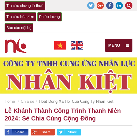
Tra cứu chứng từ thuế
Tra cứu hóa đơn
Phiếu lương
Báo cáo nội bộ
MENU
Home
Chia sẻ
Hoạt Động Xã Hội Của Công Ty Nhân Kiệt
Lễ Khánh Thành Công Trình Thanh Niên
2024: Sẻ Chia Cùng Cộng Đồng