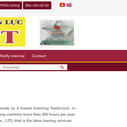
Phiếu lương
Báo cáo nội bộ
Notify internal
Contact
perate as a lowest manning headcount, or
ing overtime more than 200 hours per year.
, LTD, that is the labor leasing services.