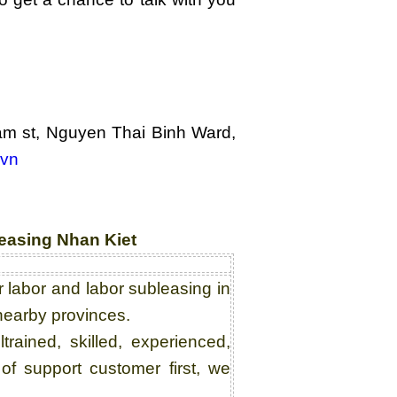
am st, Nguyen Thai Binh Ward,
.vn
easing Nhan Kiet
or labor and labor subleasing in
nearby provinces.
lltrained, skilled, experienced,
 of support customer first, we