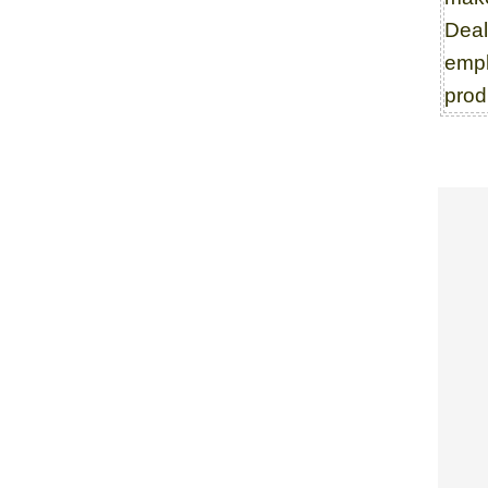
Dea
empl
prod