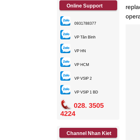
Online Support
repla
opera
0931788377
VP Tân Bình
VP HN
VP HCM
VP VSIP 2
VP VSIP 1 BD
028. 3505
4224
Channel Nhan Kiet