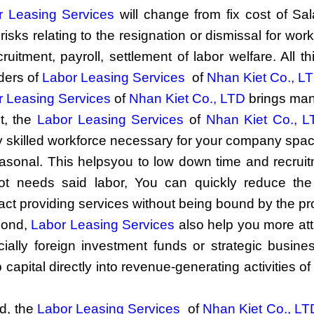
r Leasing Services
will change from fix cost of Sal
 risks relating to the resignation or dismissal for wo
cruitment, payroll, settlement of labor welfare. All 
ders of
Labor Leasing Services
of
Nhan Kiet Co., L
r Leasing Services
of
Nhan Kiet Co., LTD
brings man
st, the
Labor Leasing Services
of
Nhan Kiet Co., 
y skilled workforce necessary for your company spacia
asonal. This helpsyou to low down time and recruit
ot needs said labor, You can quickly reduce th
act providing services without being bound by the pro
cond,
Labor Leasing Services
also help you more attr
ially foreign investment funds or strategic busin
capital directly into revenue-generating activities o
rd, the
Labor Leasing Services
of
Nhan Kiet Co., LT