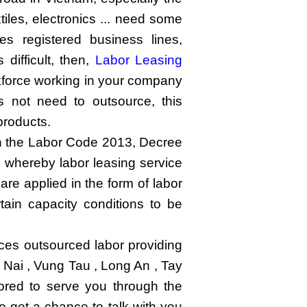
iles, electronics ... need some
s registered business lines,
difficult, then,
Labor Leasing
orkforce working in your company
 not need to outsource, this
products.
n the Labor Code 2013, Decree
whereby labor leasing service
are applied in the form of labor
ain capacity conditions to be
ices outsourced labor providing
ai , Vung Tau , Long An , Tay
ored to serve you through the
o get a chance to talk with you