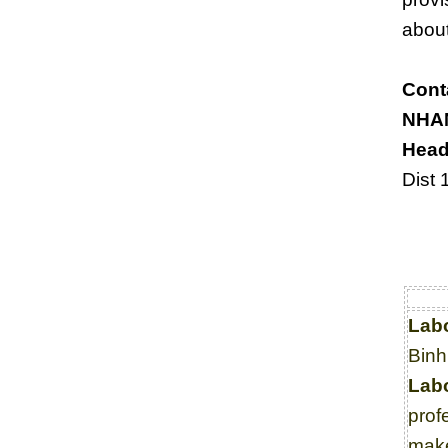
about
Conta
NHA
Head
Dist 
Lab
Binh
Lab
prof
make