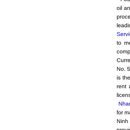
oil a
proc
leadi
Serv
to m
compa
Curr
No. 
is th
rent
licen
Nhan
for 
Ninh
provi