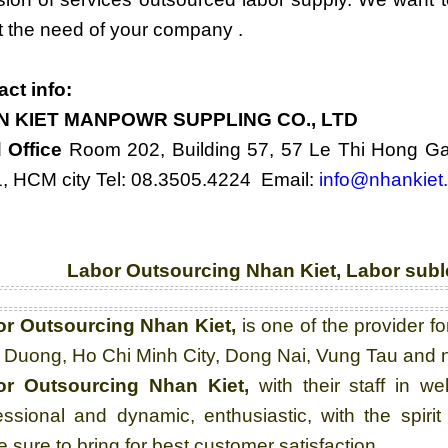
 the need of your company .
ct info:
N KIET MANPOWR SUPPLING CO., LTD
 Office
Room 202, Building 57, 57 Le Thi Hong G
1, HCM city Tel: 08.3505.4224 Email:
info@nhankiet
Labor Outsourcing Nhan Kiet
,
Labor subl
or Outsourcing Nhan Kiet
,
is one of the provider f
 Duong, Ho Chi Minh City, Dong Nai, Vung Tau and 
or Outsourcing Nhan Kiet
,
with their staff in we
essional and dynamic, enthusiastic, with the spirit
 sure to bring for best customer satisfaction.