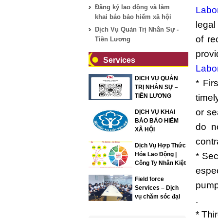
Đăng ký lao động và làm
Labo
khai báo bảo hiểm xã hội
legal
Dịch Vụ Quản Trị Nhân Sự -
of re
Tiền Lương
provi
Services
Labo
DỊCH VỤ QUẢN
* Fir
TRỊ NHÂN SỰ –
TIỀN LƯƠNG
timel
or se
DỊCH VỤ KHAI
BÁO BẢO HIỂM
do n
XÃ HỘI
contr
Dịch Vụ Hợp Thức
Hóa Lao Động |
* Se
Công Ty Nhân Kiệt
espec
Field force
pump 
Services – Dịch
vụ chăm sóc đại
.
lý
* Thi