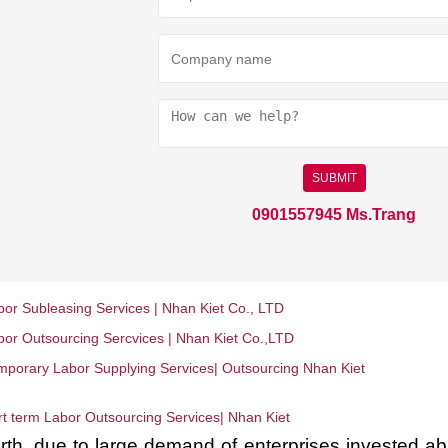
SUBMIT
0901557945 Ms.Trang
bor Subleasing Services | Nhan Kiet Co., LTD
bor Outsourcing Sercvices | Nhan Kiet Co.,LTD
mporary Labor Supplying Services| Outsourcing Nhan Kiet
rt term Labor Outsourcing Services| Nhan Kiet
rth, due to large demand of enterprises invested ab