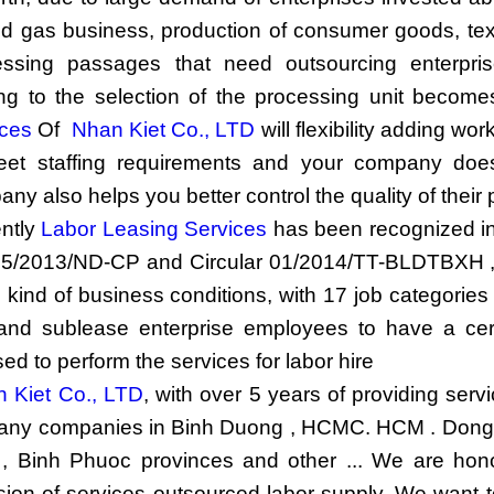
nd gas business, production of consumer goods, text
essing passages that need outsourcing enterprise
ng to the selection of the processing unit becomes 
ices
Of
Nhan Kiet Co., LTD
will flexibility adding w
eet staffing requirements and your company does
ny also helps you better control the quality of their 
ently
Labor Leasing Services
has been recognized i
55/2013/ND-CP and Circular 01/2014/TT-BLDTBXH , 
e kind of business conditions, with 17 job categories 
 and sublease enterprise employees to have a cert
sed to perform the services for labor hire
 Kiet Co., LTD
, with over 5 years of providing serv
many companies in Binh Duong , HCMC. HCM . Dong N
 , Binh Phuoc provinces and other ... We are hon
sion of services outsourced labor supply. We want t