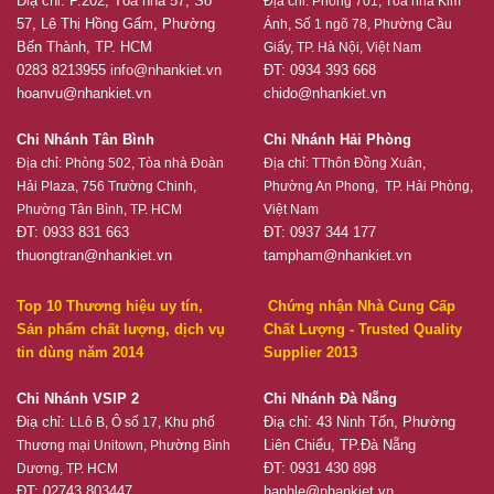
Điạ chỉ: P.202, Tòa nhà 57, Số
Địa chỉ:
Phòng 701, Tòa nhà Kim
57, Lê Thị Hồng Gấm, Phường
Ánh, Số 1 ngõ 78, Phường Cầu
Bến Thành, TP. HCM
Giấy, TP. Hà Nội, Việt Nam
0283 8213955
info@nhankiet.vn
ĐT: 0934 393 668
hoanvu@nhankiet.vn
chido@nhankiet.vn
Chi Nhánh Tân Bình
Chi Nhánh Hải Phòng
Địa chỉ:
Phòng 502, Tòa nhà Đoàn
Địa chỉ:
TThôn Đồng Xuân,
Hải Plaza, 756 Trường Chinh,
Phường An Phong, TP. Hải Phòng,
Phường Tân Bình, TP. HCM
Việt Nam
ĐT: 0933 831 663
ĐT: 0937 344 177
thuongtran@nhankiet.vn
tampham@nhankiet.vn
Top 10 Thương hiệu uy tín,
Chứng nhận Nhà Cung Cấp
Sản phẩm chất lượng, dịch vụ
Chất Lượng - Trusted Quality
tin dùng năm 2014
Supplier 2013
Chi Nhánh VSIP 2
Chi Nhánh Đà Nẵng
Điạ chỉ:
Điạ chỉ: 43 Ninh Tốn, Phường
LLô B, Ô số 17, Khu phố
Liên Chiểu, TP.Đà Nẵng
Thương mại Unitown, Phường Bình
ĐT: 0931 430 898
Dương, TP. HCM
ĐT: 02743 803447
hanhle@nhankiet.vn