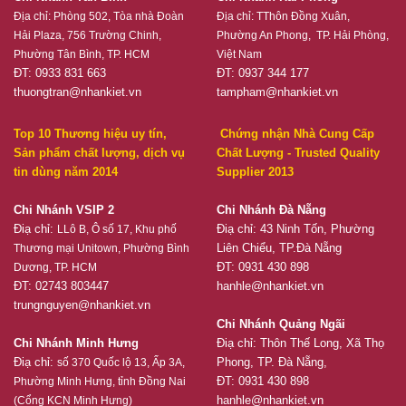
Địa chỉ:
Phòng 502, Tòa nhà Đoàn
Địa chỉ:
TThôn Đồng Xuân,
Hải Plaza, 756 Trường Chinh,
Phường An Phong, TP. Hải Phòng,
Phường Tân Bình, TP. HCM
Việt Nam
ĐT: 0933 831 663
ĐT: 0937 344 177
thuongtran@nhankiet.vn
tampham@nhankiet.vn
Top 10 Thương hiệu uy tín,
Chứng nhận Nhà Cung Cấp
Sản phẩm chất lượng, dịch vụ
Chất Lượng - Trusted Quality
tin dùng năm 2014
Supplier 2013
Chi Nhánh VSIP 2
Chi Nhánh Đà Nẵng
Điạ chỉ:
Điạ chỉ: 43 Ninh Tốn, Phường
LLô B, Ô số 17, Khu phố
Liên Chiểu, TP.Đà Nẵng
Thương mại Unitown, Phường Bình
ĐT: 0931 430 898
Dương, TP. HCM
ĐT: 02743 803447
hanhle@nhankiet.vn
trungnguyen@nhankiet.vn
Chi Nhánh Quảng Ngãi
Chi Nhánh Minh Hưng
Điạ chỉ: Thôn Thế Long, Xã Thọ
Điạ chỉ:
Phong, TP. Đà Nẵng,
số 370 Quốc lộ 13, Ấp 3A,
ĐT: 0931 430 898
Phường Minh Hưng, tỉnh Đồng Nai
hanhle@nhankiet.vn
(Cổng KCN Minh Hưng)