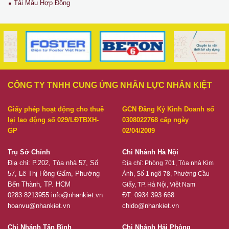
Tải Mẫu Hợp Đồng
CÔNG TY TNHH CUNG ỨNG NHÂN LỰC NHÂN KIỆT
Giấy phép hoạt động cho thuê
GCN Đăng Ký Kinh Doanh số
lại lao động số 029/LĐTBXH-
0308022768 cấp ngày
GP
02/04/2009
Trụ Sở Chính
Chi Nhánh Hà Nội
Điạ chỉ: P.202, Tòa nhà 57, Số
Địa chỉ:
Phòng 701, Tòa nhà Kim
57, Lê Thị Hồng Gấm, Phường
Ánh, Số 1 ngõ 78, Phường Cầu
Bến Thành, TP. HCM
Giấy, TP. Hà Nội, Việt Nam
0283 8213955
info@nhankiet.vn
ĐT: 0934 393 668
hoanvu@nhankiet.vn
chido@nhankiet.vn
Chi Nhánh Tân Bình
Chi Nhánh Hải Phòng