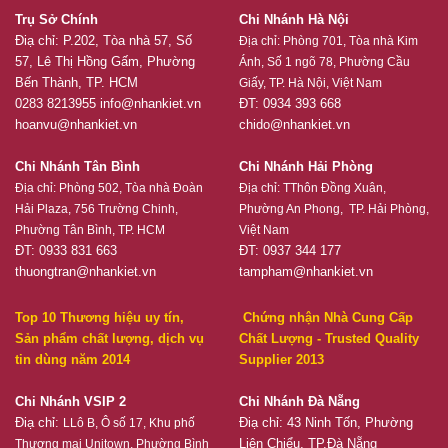
Trụ Sở Chính
Chi Nhánh Hà Nội
Điạ chỉ: P.202, Tòa nhà 57, Số
Địa chỉ:
Phòng 701, Tòa nhà Kim
57, Lê Thị Hồng Gấm, Phường
Ánh, Số 1 ngõ 78, Phường Cầu
Bến Thành, TP. HCM
Giấy, TP. Hà Nội, Việt Nam
0283 8213955
info@nhankiet.vn
ĐT: 0934 393 668
hoanvu@nhankiet.vn
chido@nhankiet.vn
Chi Nhánh Tân Bình
Chi Nhánh Hải Phòng
Địa chỉ:
Phòng 502, Tòa nhà Đoàn
Địa chỉ:
TThôn Đồng Xuân,
Hải Plaza, 756 Trường Chinh,
Phường An Phong, TP. Hải Phòng,
Phường Tân Bình, TP. HCM
Việt Nam
ĐT: 0933 831 663
ĐT: 0937 344 177
thuongtran@nhankiet.vn
tampham@nhankiet.vn
Top 10 Thương hiệu uy tín,
Chứng nhận Nhà Cung Cấp
Sản phẩm chất lượng, dịch vụ
Chất Lượng - Trusted Quality
tin dùng năm 2014
Supplier 2013
Chi Nhánh VSIP 2
Chi Nhánh Đà Nẵng
Điạ chỉ:
Điạ chỉ: 43 Ninh Tốn, Phường
LLô B, Ô số 17, Khu phố
Liên Chiểu, TP.Đà Nẵng
Thương mại Unitown, Phường Bình