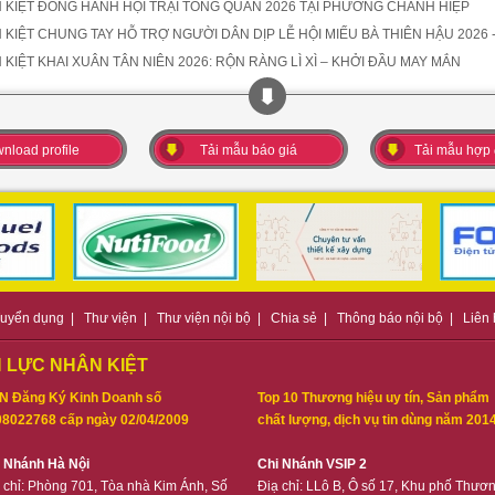
 KIỆT ĐỒNG HÀNH HỘI TRẠI TÒNG QUÂN 2026 TẠI PHƯỜNG CHÁNH HIỆP
 KIỆT CHUNG TAY HỖ TRỢ NGƯỜI DÂN DỊP LỄ HỘI MIẾU BÀ THIÊN HẬU 2026
 KIỆT KHAI XUÂN TÂN NIÊN 2026: RỘN RÀNG LÌ XÌ – KHỞI ĐẦU MAY MẮN
nload profile
Tải mẫu báo giá
Tải mẫu hợp
uyển dụng
|
Thư viện
|
Thư viện nội bộ
|
Chia sẻ
|
Thông báo nội bộ
|
Liên
 LỰC NHÂN KIỆT
N Đăng Ký Kinh Doanh số
Top 10 Thương hiệu uy tín, Sản phẩm
8022768 cấp ngày 02/04/2009
chất lượng, dịch vụ tin dùng năm 201
i Nhánh Hà Nội
Chi Nhánh VSIP 2
 chỉ:
Phòng 701, Tòa nhà Kim Ánh, Số
Điạ chỉ:
LLô B, Ô số 17, Khu phố Thươ