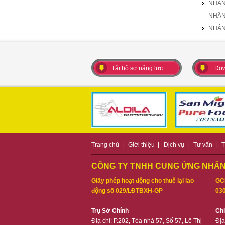
NHÂN
NHÂN
NHÂN
Tải hồ sơ năng lực
Dow
Trang chủ
|
Giới thiệu
|
Dịch vụ
|
Tư vấn
|
T
CÔNG TY TNHH CUNG ỨNG NHÂN
Giấy phép hoạt động cho thuê lại lao
GC
động số 029/LĐTBXH-GP
030
Trụ Sở Chính
Ch
Điạ chỉ: P.202, Tòa nhà 57, Số 57, Lê Thị
Địa