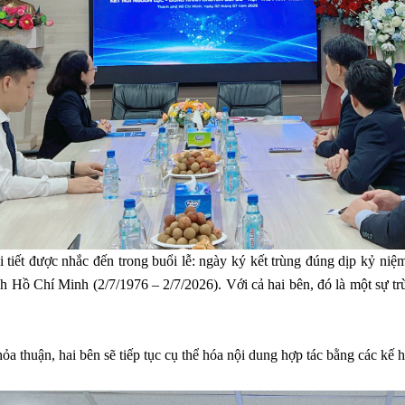
i tiết được nhắc đến trong buổi lễ: ngày ký kết trùng đúng dịp kỷ n
ch Hồ Chí Minh (2/7/1976 – 2/7/2026). Với cả hai bên, đó là một sự t
ỏa thuận, hai bên sẽ tiếp tục cụ thể hóa nội dung hợp tác bằng các kế