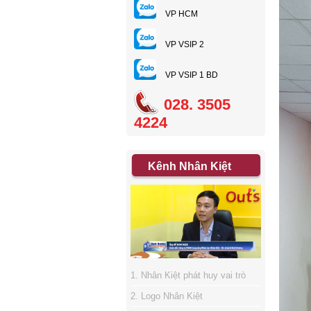
VP HCM
VP VSIP 2
VP VSIP 1 BD
028. 3505
4224
Kênh Nhân Kiệt
1. Nhân Kiệt phát huy vai trò
sàn giao dịch việc làm
2. Logo Nhân Kiệt