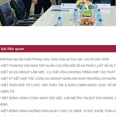
 bài liên quan
Kiệt tham gia tập huấn Phòng cháy, chữa cháy và Cứu nạn, cứu hộ năm 2026
 KIỆT THAM DỰ HỘI NGHỊ TẬP HUẤN CHUYỂN ĐỔI SỐ VÀ PHÁP LUẬT VỀ AN T
 KIỆT VÀ EK GROUP LÀM VIỆC, CỤ THỂ HÓA CHƯƠNG TRÌNH HỢP TÁC PHÁT
 KIỆT KÝ KẾT HỢP TÁC CÙNG EK GROUP NHÂN DỊP KHAI TRƯƠNG CHI NHÁN
 KIỆT PHỐI HỢP TỔ CHỨC HỘI THẢO “HR & DATA COMPLIANCE 2026” VỀ 
 ĐIỆN TỬ
 KIỆT ĐỒNG HÀNH CÙNG NGÀY HỘI VIỆC LÀM METRO TALENT EXCHANGE 20
ĐỘNG
 KIỆT ĐỒNG HÀNH HƯỞNG ỨNG NGÀY CHẠY OLYMPIC VÌ SỨC KHỎE TOÀN D