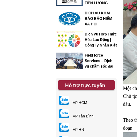
TIỀN LƯƠNG
DỊCH VỤ KHAI
BÁO BẢO HIỂM
XÃ HỘI
Dịch Vụ Hợp Thức
Hóa Lao Động |
Công Ty Nhân Kiệt
Field force
Services – Dịch
vụ chăm sóc đại
lý
Hỗ trợ trực tuyến
Một ch
Chủ tị
VP HCM
đầu.
VP Tân Bình
Theo th
đoạn.
VP HN