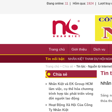
Đang online:
11
| Hôm qua:
1924
| Lượt truy 
Trang chủ
Giới thiệu
Dịch vụ
Tin nổi bật:
NHÂN KIỆT VÀ EK GROUP LÀM
NHÂN KIỆT KÝ KẾT HỢP TÁC 
Trang chủ
>
Chia sẻ
>
Tin tức - Nguồn từ Internet
NHÂN KIỆT PHỐI HỢP TỔ CHỨC
Tin 
Chia sẻ
NHÂN KIỆT ĐỒNG HÀNH CÙNG
HỘI...
NHÂN KIỆT ĐỒNG HÀNH HƯỞN
Nhân 
Nhân Kiệt và EK Group HCM
PHƯỜNG...
NHÂN KIỆT ĐỒNG HÀNH HỘI 
làm việc, cụ thể hóa chương
NHÂN KIỆT CHUNG TAY HỖ TR
trình hợp tác phát triển vòng
Nhân Kiệt tham gia tập huấn P
Sáng n
đời người lao động
Nhân Kiệt và VNPT TP.HCM bắt t
thỏa th
NHÂN KIỆT THAM DỰ HỘI NGH
Hoạt Động Xã Hội Của Công
LAO...
Ty Nhân Kiệt