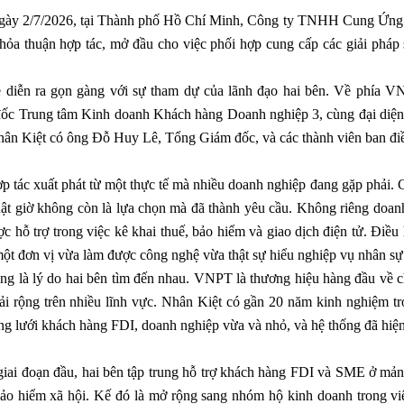
gày 2/7/2026, tại Thành phố Hồ Chí Minh, Công ty TNHH Cung Ứ
thỏa thuận hợp tác, mở đầu cho việc phối hợp cung cấp các giải pháp
.
ễ diễn ra gọn gàng với sự tham dự của lãnh đạo hai bên. Về phí
ốc Trung tâm Kinh doanh Khách hàng Doanh nghiệp 3, cùng đại diện 
hân Kiệt có ông Đỗ Huy Lê, Tổng Giám đốc, và các thành viên ban đi
p tác xuất phát từ một thực tế mà nhiều doanh nghiệp đang gặp phải. C
uật giờ không còn là lựa chọn mà đã thành yêu cầu. Không riêng doan
c hỗ trợ trong việc kê khai thuế, bảo hiểm và giao dịch điện tử. Điều
một đơn vị vừa làm được công nghệ vừa thật sự hiểu nghiệp vụ nhân sự
ng là lý do hai bên tìm đến nhau. VNPT là thương hiệu hàng đầu về c
rải rộng trên nhiều lĩnh vực. Nhân Kiệt có gần 20 năm kinh nghiệm tr
ng lưới khách hàng FDI, doanh nghiệp vừa và nhỏ, và hệ thống đã hiện
giai đoạn đầu, hai bên tập trung hỗ trợ khách hàng FDI và SME ở mản
bảo hiểm xã hội. Kế đó là mở rộng sang nhóm hộ kinh doanh trong việ