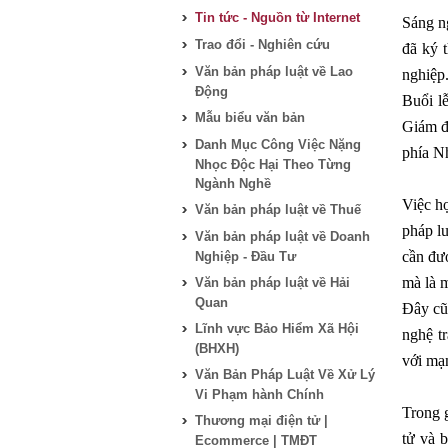
Tin tức - Nguồn từ Internet
Sáng n
Trao đổi - Nghiên cứu
đã ký 
Văn bản pháp luật về Lao
nghiệp
Động
Buổi l
Mẫu biểu văn bản
Giám đ
Danh Mục Công Việc Nặng
phía N
Nhọc Độc Hại Theo Từng
Ngành Nghề
Việc hợ
Văn bản pháp luật về Thuế
pháp l
Văn bản pháp luật về Doanh
cần đượ
Nghiệp - Đầu Tư
mà là 
Văn bản pháp luật về Hải
Quan
Đây cũ
Lĩnh vực Bảo Hiểm Xã Hội
nghệ t
(BHXH)
với mạ
Văn Bản Pháp Luật Về Xử Lý
Vi Phạm hành Chính
Trong 
Thương mại điện tử |
tử và 
Ecommerce | TMĐT