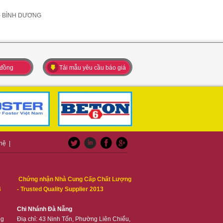
 - BÌNH DƯƠNG
 đồng
Tải mẫu yêu cầu báo giá
 hệ
|
Chứng nhận Nhà Cung Cấp Chất Lượng
4
- Trusted Quality Supplier 2013
Chi Nhánh Đà Nẵng
ng
Điạ chỉ: 43 Ninh Tốn, Phường Liên Chiểu,