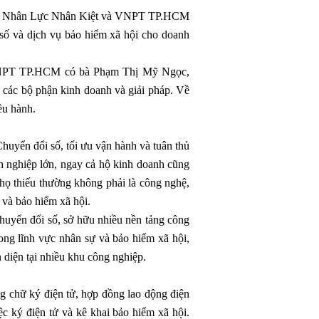
ng Nhân Lực Nhân Kiệt và VNPT TP.HCM
 số và dịch vụ bảo hiểm xã hội cho doanh
a VNPT TP.HCM có bà Phạm Thị Mỹ Ngọc,
các bộ phận kinh doanh và giải pháp. Về
ều hành.
huyển đổi số, tối ưu vận hành và tuân thủ
h nghiệp lớn, ngay cả hộ kinh doanh cũng
 họ thiếu thường không phải là công nghệ,
 và bảo hiểm xã hội.
huyển đổi số, sở hữu nhiều nền tảng công
ong lĩnh vực nhân sự và bảo hiểm xã hội,
 diện tại nhiều khu công nghiệp.
g chữ ký điện tử, hợp đồng lao động điện
c ký điện tử và kê khai bảo hiểm xã hội.