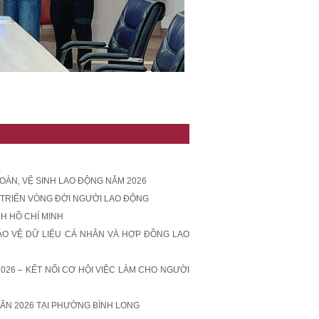
OÀN, VỆ SINH LAO ĐỘNG NĂM 2026
 TRIỂN VÒNG ĐỜI NGƯỜI LAO ĐỘNG
H HỒ CHÍ MINH
BẢO VỆ DỮ LIỆU CÁ NHÂN VÀ HỢP ĐỒNG LAO
26 – KẾT NỐI CƠ HỘI VIỆC LÀM CHO NGƯỜI
ÂN 2026 TẠI PHƯỜNG BÌNH LONG