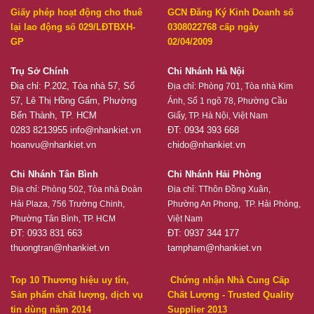
Giấy phép hoạt động cho thuê
GCN Đăng Ký Kinh Doanh số
lại lao động số 029/LĐTBXH-
0308022768 cấp ngày
GP
02/04/2009
Trụ Sở Chính
Chi Nhánh Hà Nội
Điạ chỉ: P.202, Tòa nhà 57, Số
Địa chỉ:
Phòng 701, Tòa nhà Kim
57, Lê Thị Hồng Gấm, Phường
Ánh, Số 1 ngõ 78, Phường Cầu
Bến Thành, TP. HCM
Giấy, TP. Hà Nội, Việt Nam
0283 8213955
info@nhankiet.vn
ĐT: 0934 393 668
hoanvu@nhankiet.vn
chido@nhankiet.vn
Chi Nhánh Tân Bình
Chi Nhánh Hải Phòng
Địa chỉ:
Phòng 502, Tòa nhà Đoàn
Địa chỉ:
TThôn Đồng Xuân,
Hải Plaza, 756 Trường Chinh,
Phường An Phong, TP. Hải Phòng,
Phường Tân Bình, TP. HCM
Việt Nam
ĐT: 0933 831 663
ĐT: 0937 344 177
thuongtran@nhankiet.vn
tampham@nhankiet.vn
Top 10 Thương hiệu uy tín,
Chứng nhận Nhà Cung Cấp
Sản phẩm chất lượng, dịch vụ
Chất Lượng - Trusted Quality
tin dùng năm 2014
Supplier 2013