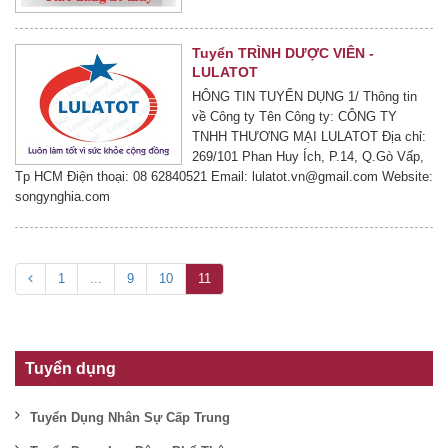
Tuyển TRÌNH DƯỢC VIÊN -
LULATOT
HÔNG TIN TUYỂN DỤNG 1/ Thông tin
về Công ty Tên Công ty: CÔNG TY
TNHH THƯƠNG MẠI LULATOT Địa chỉ:
269/101 Phan Huy Ích, P.14, Q.Gò Vấp,
Tp HCM Điện thoại: 08 62840521 Email:
lulatot.vn@gmail.com
Website:
songynghia.com
1
...
9
10
11
Tuyển dụng
Tuyển Dụng Nhân Sự Cấp Trung