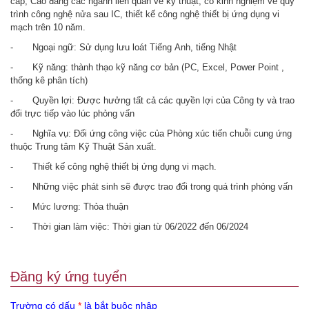
cấp, Cao đẳng các ngành liên quan về kỹ thuật, có kinh nghiệm về quy
trình công nghệ nửa sau IC, thiết kế công nghệ thiết bị ứng dụng vi
mạch trên 10 năm.
- Ngoại ngữ: Sử dụng lưu loát Tiếng Anh, tiếng Nhật
- Kỹ năng: thành thạo kỹ năng cơ bản (PC, Excel, Power Point ,
thống kê phân tích)
- Quyền lợi: Được hưởng tất cả các quyền lợi của Công ty và trao
đổi trực tiếp vào lúc phỏng vấn
- Nghĩa vụ: Đối ứng công việc của Phòng xúc tiến chuỗi cung ứng
thuộc Trung tâm Kỹ Thuật Sản xuất.
- Thiết kế công nghệ thiết bị ứng dụng vi mạch.
- Những việc phát sinh sẽ được trao đổi trong quá trình phỏng vấn
- Mức lương: Thỏa thuận
- Thời gian làm việc: Thời gian từ 06/2022 đến 06/2024
Đăng ký ứng tuyển
Trường có dấu
*
là bắt buộc nhập