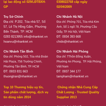
lại lao động số 029/LĐTBXH-
0308022768 cấp ngày
GP
02/04/2009
Trụ Sở Chính
Chi Nhánh Hà Nội
Điạ chỉ: P.202, Tòa nhà 57, Số
Địa chỉ:
Phòng 701, Tòa nhà Kim
57, Lê Thị Hồng Gấm, Phường
Ánh, Số 1 ngõ 78, Phường Cầu
Bến Thành, TP. HCM
Giấy, TP. Hà Nội, Việt Nam
0283 8213955
info@nhankiet.vn
ĐT: 0934 393 668
hoanvu@nhankiet.vn
chido@nhankiet.vn
Chi Nhánh Tân Bình
Chi Nhánh Hải Phòng
Địa chỉ:
Phòng 502, Tòa nhà Đoàn
Địa chỉ:
TThôn Đồng Xuân,
Hải Plaza, 756 Trường Chinh,
Phường An Phong, TP. Hải Phòng,
Phường Tân Bình, TP. HCM
Việt Nam
ĐT: 0933 831 663
ĐT: 0937 344 177
thuongtran@nhankiet.vn
tampham@nhankiet.vn
Top 10 Thương hiệu uy tín,
Chứng nhận Nhà Cung Cấp
Sản phẩm chất lượng, dịch vụ
Chất Lượng - Trusted Quality
tin dùng năm 2014
Supplier 2013