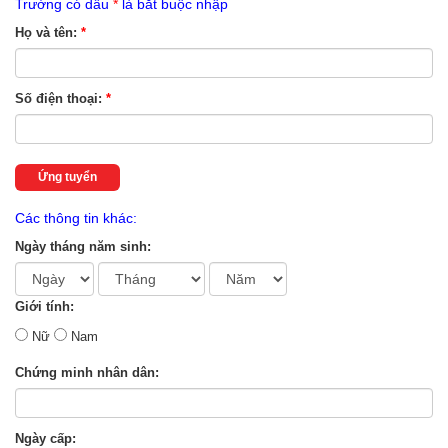
Trường có dấu
*
là bắt buộc nhập
Họ và tên:
*
Số điện thoại:
*
Ứng tuyển
Các thông tin khác:
Ngày tháng năm sinh:
Giới tính:
Nữ
Nam
Chứng minh nhân dân:
Ngày cấp: