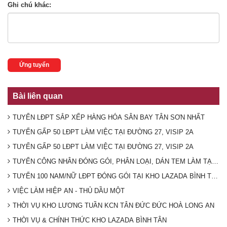
Ghi chú khác:
Ứng tuyển
Bài liên quan
TUYỂN LĐPT SẮP XẾP HÀNG HÓA SÂN BAY TÂN SƠN NHẤT
TUYỂN GẤP 50 LĐPT LÀM VIỆC TẠI ĐƯỜNG 27, VISIP 2A
TUYỂN GẤP 50 LĐPT LÀM VIỆC TẠI ĐƯỜNG 27, VISIP 2A
TUYỂN CÔNG NHÂN ĐÓNG GÓI, PHÂN LOẠI, DÁN TEM LÀM TẠI K
TUYỂN 100 NAM/NỮ LĐPT ĐÓNG GÓI TẠI KHO LAZADA BÌNH TÂN (T
VIỆC LÀM HIỆP AN - THỦ DẦU MỘT
THỜI VỤ KHO LƯƠNG TUẦN KCN TÂN ĐỨC ĐỨC HOÀ LONG AN
THỜI VỤ & CHÍNH THỨC KHO LAZADA BÌNH TÂN