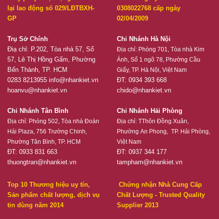
lại lao động số 029/LĐTBXH-
0308022768 cấp ngày
GP
02/04/2009
Trụ Sở Chính
Chi Nhánh Hà Nội
Điạ chỉ: P.202, Tòa nhà 57, Số
Địa chỉ:
Phòng 701, Tòa nhà Kim
57, Lê Thị Hồng Gấm, Phường
Ánh, Số 1 ngõ 78, Phường Cầu
Bến Thành, TP. HCM
Giấy, TP. Hà Nội, Việt Nam
0283 8213955
info@nhankiet.vn
ĐT: 0934 393 668
hoanvu@nhankiet.vn
chido@nhankiet.vn
Chi Nhánh Tân Bình
Chi Nhánh Hải Phòng
Địa chỉ:
Phòng 502, Tòa nhà Đoàn
Địa chỉ:
TThôn Đồng Xuân,
Hải Plaza, 756 Trường Chinh,
Phường An Phong, TP. Hải Phòng,
Phường Tân Bình, TP. HCM
Việt Nam
ĐT: 0933 831 663
ĐT: 0937 344 177
thuongtran@nhankiet.vn
tampham@nhankiet.vn
Top 10 Thương hiệu uy tín,
Chứng nhận Nhà Cung Cấp
Sản phẩm chất lượng, dịch vụ
Chất Lượng - Trusted Quality
tin dùng năm 2014
Supplier 2013