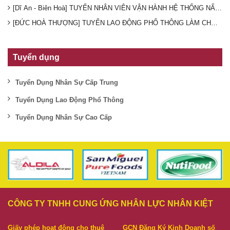
[Dĩ An - Biên Hoà] TUYỂN NHÂN VIÊN VẬN HÀNH HỆ THỐNG NẤU 
[ĐỨC HOÀ THƯỢNG] TUYỂN LAO ĐỘNG PHỔ THÔNG LÀM CHO CTY TH
Tuyển dụng
Tuyển Dụng Nhân Sự Cấp Trung
Tuyển Dụng Lao Động Phổ Thông
Tuyển Dụng Nhân Sự Cao Cấp
CÔNG TY TNHH CUNG ỨNG NHÂN LỰC NHÂN KIỆT
Giấy phép hoạt động cho thuê
GCN Đăng Ký Kinh Doanh số