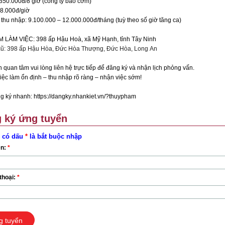
350.000đ/8 giờ (công ty bao cơm)
38.000đ/giờ
thu nhập: 9.100.000 – 12.000.000đ/tháng (tuỳ theo số giờ tăng ca)
M LÀM VIỆC: 398 ấp Hậu Hoà, xã Mỹ Hạnh, tỉnh Tây Ninh
 cũ: 398 ấp Hậu Hòa, Đức Hòa Thượng, Đức Hòa, Long An
 quan tâm vui lòng liên hệ trực tiếp để đăng ký và nhận lịch phỏng vấn.
iệc làm ổn định – thu nhập rõ ràng – nhận việc sớm!
g ký nhanh: https://dangky.nhankiet.vn/?thuypham
 ký ứng tuyển
 có dấu
*
là bắt buộc nhập
ên:
*
thoại:
*
g tuyển