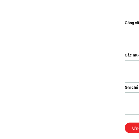
Công vi
Các mục 
Ghi chú
Ứn