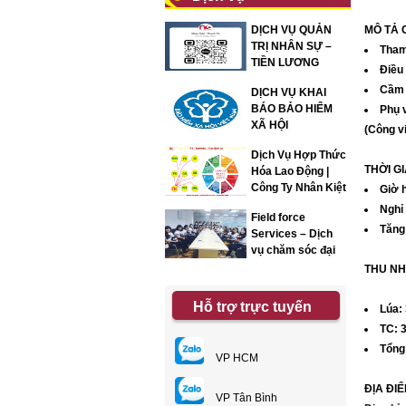
DỊCH VỤ QUẢN
MÔ TẢ 
TRỊ NHÂN SỰ –
Tham
TIỀN LƯƠNG
Điều
Cầm 
DỊCH VỤ KHAI
BÁO BẢO HIỂM
Phụ 
XÃ HỘI
(Công v
Dịch Vụ Hợp Thức
THỜI G
Hóa Lao Động |
Công Ty Nhân Kiệt
Giờ 
Nghỉ
Field force
Tăng
Services – Dịch
vụ chăm sóc đại
lý
THU NH
Hỗ trợ trực tuyến
Lúa:
TC: 
Tổng 
VP HCM
ĐỊA ĐIỂ
VP Tân Bình