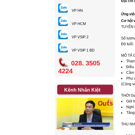
Địa chỉ
VP HN
Ứng viên
Cơ hội 
VP HCM
TUYỂN 
VP VSIP 2
Số lượn
Độ tuổi:
VP VSIP 1 BD
MÔ TẢ 
Tham 
028. 3505
Điều
4224
Cầm 
Phụ v
(Công vi
Kênh Nhân Kiệt
THỜI G
Giờ 
Nghỉ 
Tăng
THU NH