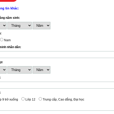
ng tin khác:
áng năm sinh:
h:
Nam
inh nhân dân:
p:
:
:
p 9 trở xuống
Lớp 12
Trung cấp, Cao đẳng, Đại học