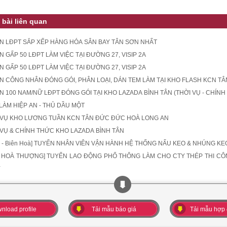
 bài liên quan
N LĐPT SẮP XẾP HÀNG HÓA SÂN BAY TÂN SƠN NHẤT
 GẤP 50 LĐPT LÀM VIỆC TẠI ĐƯỜNG 27, VISIP 2A
 GẤP 50 LĐPT LÀM VIỆC TẠI ĐƯỜNG 27, VISIP 2A
N CÔNG NHÂN ĐÓNG GÓI, PHÂN LOẠI, DÁN TEM LÀM TẠI KHO FLASH KCN T
N 100 NAM/NỮ LĐPT ĐÓNG GÓI TẠI KHO LAZADA BÌNH TÂN (THỜI VỤ - CHÍNH
 LÀM HIỆP AN - THỦ DẦU MỘT
 VỤ KHO LƯƠNG TUẦN KCN TÂN ĐỨC ĐỨC HOÀ LONG AN
 VỤ & CHÍNH THỨC KHO LAZADA BÌNH TÂN
An - Biên Hoà] TUYỂN NHÂN VIÊN VẬN HÀNH HỆ THỐNG NẤU KEO & NHÚNG KE
 HOÀ THƯỢNG] TUYỂN LAO ĐỘNG PHỔ THÔNG LÀM CHO CTY THÉP THI CÔNG 
Y
nload profile
Tải mẫu báo giá
Tải mẫu hợp