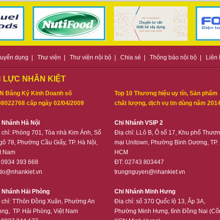
uyển dụng
|
Thư viện
|
Thư viện nội bộ
|
Chia sẻ
|
Thông báo nội bộ
|
Liên
 LỰC NHÂN KIỆT
N Đăng Ký Kinh Doanh số
Top 10 Thương hiệu uy tín, Sản phẩm
8022768 cấp ngày 02/04/2009
chất lượng, dịch vụ tin dùng năm 201
i Nhánh Hà Nội
Chi Nhánh VSIP 2
 chỉ:
Phòng 701, Tòa nhà Kim Ánh, Số
Điạ chỉ:
LLô B, Ô số 17, Khu phố Thươ
gõ 78, Phường Cầu Giấy, TP. Hà Nội,
mại Unitown, Phường Bình Dương, TP.
t Nam
HCM
: 0934 393 668
ĐT: 02743 803447
do@nhankiet.vn
trungnguyen@nhankiet.vn
i Nhánh Hải Phòng
Chi Nhánh Minh Hưng
 chỉ:
TThôn Đồng Xuân, Phường An
Điạ chỉ:
số 370 Quốc lộ 13, Ấp 3A,
ng, TP. Hải Phòng, Việt Nam
Phường Minh Hưng, tỉnh Đồng Nai (Cổ