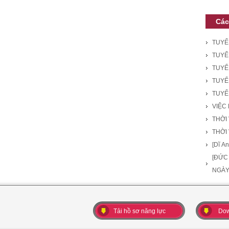
Các
TUYỂ
TUYỂN
TUYỂN
TUYỂ
TUYỂ
VIỆC
THỜI
THỜI
[Dĩ 
[ĐỨC
NGÀ
Tải hồ sơ năng lực
Dow