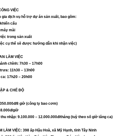
CÔNG VIỆC
 gia dịch vụ hỗ trợ dự án sản xuất, bao gồm:
 khiển cẩu
máy mài
việc trong sản xuất
iệc cụ thể sẽ được hướng dẫn khi nhận việc)
IAN LÀM VIỆC
hành chính: 7h30 – 17h00
 trưa: 11h30 – 13h00
 ca: 17h20 – 20h00
ẬP & CHẾ ĐỘ
 350.000đ/8 giờ (công ty bao cơm)
38.000đ/giờ
thu nhập: 9.100.000 – 12.000.000đ/tháng (tuỳ theo số giờ tăng ca)
M LÀM VIỆC: 398 ấp Hậu Hoà, xã Mỹ Hạnh, tỉnh Tây Ninh