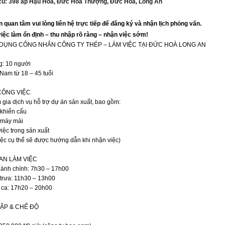
 cũ: 398 ấp Hậu Hòa, Đức Hòa Thượng, Đức Hòa, Long An
 quan tâm vui lòng liên hệ trực tiếp để đăng ký và nhận lịch phỏng vấn.
việc làm ổn định – thu nhập rõ ràng – nhận việc sớm!
DỤNG CÔNG NHÂN CÔNG TY THÉP – LÀM VIỆC TẠI ĐỨC HOÀ LONG AN
g: 10 người
 Nam từ 18 – 45 tuổi
CÔNG VIỆC
gia dịch vụ hỗ trợ dự án sản xuất, bao gồm:
 khiển cẩu
máy mài
iệc trong sản xuất
ệc cụ thể sẽ được hướng dẫn khi nhận việc)
IAN LÀM VIỆC
hành chính: 7h30 – 17h00
trưa: 11h30 – 13h00
 ca: 17h20 – 20h00
ẬP & CHẾ ĐỘ