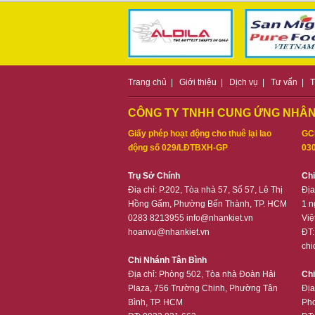
Trang chủ
|
Giới thiệu
|
Dịch vụ
|
Tư vấn
|
T
CÔNG TY TNHH CUNG ỨNG NHÂN
Giấy phép hoạt động cho thuê lại lao
GC
động số 029/LĐTBXH-GP
030
Trụ Sở Chính
Ch
Điạ chỉ: P.202, Tòa nhà 57, Số 57, Lê Thị
Địa
Hồng Gấm, Phường Bến Thành, TP. HCM
1 n
0283 8213955
info@nhankiet.vn
Việ
hoanvu@nhankiet.vn
ĐT
chi
Chi Nhánh Tân Bình
Địa chỉ:
Phòng 502, Tòa nhà Đoàn Hải
Ch
Plaza, 756 Trường Chinh, Phường Tân
Địa
Bình, TP. HCM
Pho