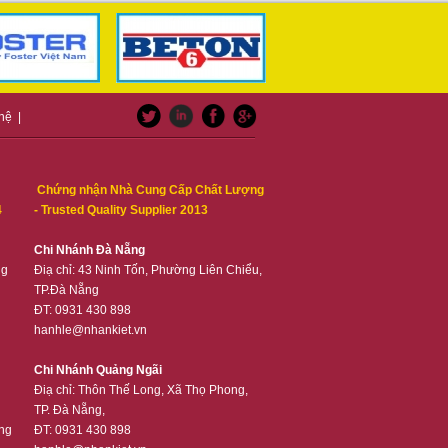
 hệ
|
Chứng nhận Nhà Cung Cấp Chất Lượng
4
- Trusted Quality Supplier 2013
Chi Nhánh Đà Nẵng
ng
Điạ chỉ: 43 Ninh Tốn, Phường Liên Chiểu,
TP.Đà Nẵng
ĐT: 0931 430 898
hanhle@nhankiet.vn
Chi Nhánh Quảng Ngãi
Điạ chỉ: Thôn Thế Long, Xã Thọ Phong,
TP. Đà Nẵng,
ng
ĐT: 0931 430 898