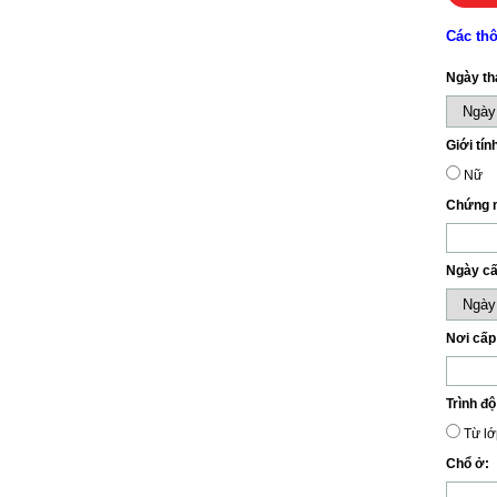
Các thô
Ngày th
Giới tín
Nữ
Chứng m
Ngày cấ
Nơi cấp
Trình độ
Từ lớ
Chổ ở: