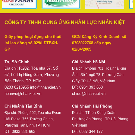
CÔNG TY TNHH CUNG ỨNG NHÂN LỰC NHÂN KIỆT
Giấy phép hoạt động cho thuê
GCN Đăng Ký Kinh Doanh số
lại lao động số 029/LĐTBXH-
0308022768 cấp ngày
GP
02/04/2009
Trụ Sở Chính
Chi Nhánh Hà Nội
Điạ chỉ: P.202, Tòa nhà 57, Số
Địa chỉ:
Phòng 701, Tòa nhà Kim
57, Lê Thị Hồng Gấm, Phường
Ánh, Số 1 ngõ 78, Phường Cầu
Bến Thành, TP. HCM
Giấy, TP. Hà Nội, Việt Nam
0283 8213955
info@nhankiet.vn
ĐT: 0934 393 668
hoanvu@nhankiet.vn
chido@nhankiet.vn
Chi Nhánh Tân Bình
Chi Nhánh Hải Phòng
Địa chỉ:
Phòng 502, Tòa nhà Đoàn
Địa chỉ:
TThôn Đồng Xuân,
Hải Plaza, 756 Trường Chinh,
Phường An Phong, TP. Hải Phòng,
Phường Tân Bình, TP. HCM
Việt Nam
ĐT: 0933 831 663
ĐT: 0937 344 177