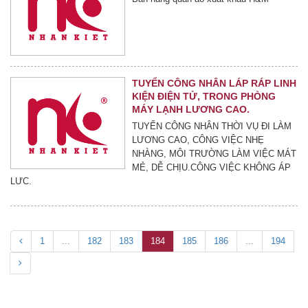
TUYỂN CÔNG NHÂN LÁP RÁP LINH
KIỆN ĐIỆN TỬ, TRONG PHÒNG
MÁY LẠNH LƯƠNG CAO.
TUYỂN CÔNG NHÂN THỜI VỤ ĐI LÀM
LƯƠNG CAO, CÔNG VIỆC NHẸ
NHÀNG, MÔI TRƯỜNG LÀM VIỆC MÁT
MẺ, DỄ CHỊU.CÔNG VIỆC KHÔNG ÁP
LƯC.
1
...
182
183
184
185
186
...
194