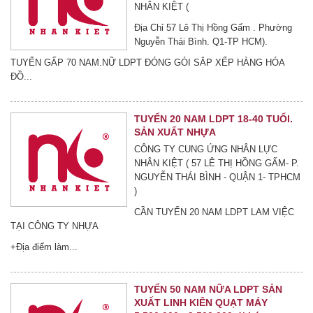
NHÂN KIỆT (
Địa Chỉ 57 Lê Thị Hồng Gấm . Phường
Nguyễn Thái Bình. Q1-TP HCM).
TUYỂN GẤP 70 NAM.NỮ LDPT ĐÓNG GÓI SẮP XẾP HÀNG HÓA
ĐỒ...
TUYỂN 20 NAM LDPT 18-40 TUỔI.
SẢN XUẤT NHỰA
CÔNG TY CUNG ỨNG NHÂN LỰC
NHÂN KIỆT ( 57 LÊ THỊ HỒNG GẤM- P.
NGUYỄN THÁI BÌNH - QUẬN 1- TPHCM
)
CẦN TUYỂN 20 NAM LDPT LAM VIỆC
TẠI CÔNG TY NHỰA
+Địa điểm làm...
TUYỂN 50 NAM NỮA LDPT SẢN
XUẤT LINH KIÊN QUẠT MÁY