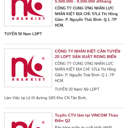
5.500.000 - 9.500.000 đ/tháng
CÔNG TY CUNG ỨNG NHÂN LỰC
NHÂN KIỆT ĐỊA CHỈ: 57Lê Thị Hồng
Gấm- P. Nguyễn Thái Bình- Q.1 -TP
HCM.
TUYỂN 50 Nam LDPT
CÔNG TY NHÂN KIỆT CẦN TUYỂN
20 LDPT SẢN XUẤT RONG BIỂN
CÔNG TY CUNG ỨNG NHÂN LỰC
NHÂN KIỆT ĐỊA CHỈ: 57Lê Thị Hồng
Gấm- P. Nguyễn Thái Bình- Q.1 -TP
HCM.
TUYỂN 20 Nam/ Nữ LDPT
Làm Việc tại Lô III đường 19/5 Khu CN Tân Bình,
Tuyển CTV làm tại VINCOM Thảo
Điền Q2
Bán hàng quần áo xuất khẩu H&M