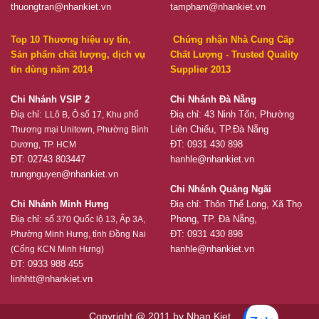
thuongtran@nhankiet.vn
tampham@nhankiet.vn
Top 10 Thương hiệu uy tín,
Chứng nhận Nhà Cung Cấp
Sản phẩm chất lượng, dịch vụ
Chất Lượng - Trusted Quality
tin dùng năm 2014
Supplier 2013
Chi Nhánh VSIP 2
Chi Nhánh Đà Nẵng
Điạ chỉ:
Điạ chỉ: 43 Ninh Tốn, Phường
LLô B, Ô số 17, Khu phố
Liên Chiểu, TP.Đà Nẵng
Thương mại Unitown, Phường Bình
ĐT: 0931 430 898
Dương, TP. HCM
ĐT: 02743 803447
hanhle@nhankiet.vn
trungnguyen@nhankiet.vn
Chi Nhánh Quảng Ngãi
Chi Nhánh Minh Hưng
Điạ chỉ: Thôn Thế Long, Xã Thọ
Điạ chỉ:
Phong, TP. Đà Nẵng,
số 370 Quốc lộ 13, Ấp 3A,
ĐT: 0931 430 898
Phường Minh Hưng, tỉnh Đồng Nai
hanhle@nhankiet.vn
(Cổng KCN Minh Hưng)
ĐT: 0933 988 455
linhhtt@nhankiet.vn
Copyright @ 2011 by Nhan Kiet