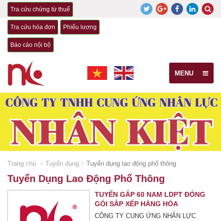
Tra cứu chứng từ thuế
Tra cứu hóa đơn
Phiếu lương
Báo cáo nội bộ
MENU
Trang chủ
Tuyển dụng
Tuyển dụng lao động phổ thông
Tuyển Dụng Lao Động Phổ Thông
TUYỂN GẤP 60 NAM LDPT ĐÓNG
GÓI SẮP XẾP HÀNG HÓA
CÔNG TY CUNG ỨNG NHÂN LỰC