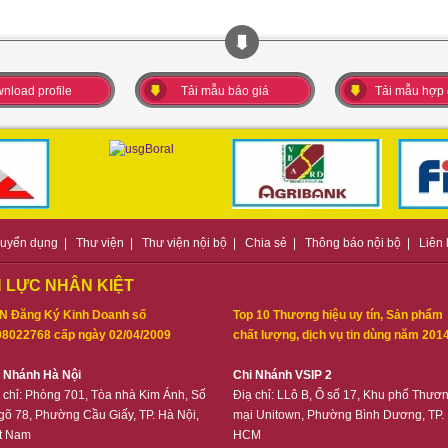
nload profile
Tải mẫu báo giá
Tải mẫu hợp
uyển dụng
|
Thư viện
|
Thư viện nội bộ
|
Chia sẻ
|
Thông báo nội bộ
|
Liên
 LỰC NHÂN KIỆT
N Đăng Ký Kinh Doanh số
Top 10 Thương hiệu uy tín, Sản phẩm
8022768 cấp ngày 02/04/2009
chất lượng, dịch vụ tin dùng năm 201
i Nhánh Hà Nội
Chi Nhánh VSIP 2
 chỉ:
Phòng 701, Tòa nhà Kim Ánh, Số
Điạ chỉ:
LLô B, Ô số 17, Khu phố Thươ
gõ 78, Phường Cầu Giấy, TP. Hà Nội,
mại Unitown, Phường Bình Dương, TP.
t Nam
HCM