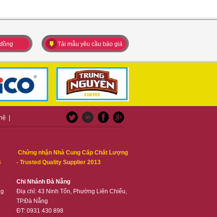
 đồng
Tải mẫu yêu cầu báo giá
 hệ
|
Chứng nhận Nhà Cung Cấp Chất Lượng
4
- Trusted Quality Supplier 2013
Chi Nhánh Đà Nẵng
ng
Điạ chỉ: 43 Ninh Tốn, Phường Liên Chiểu,
TP.Đà Nẵng
ĐT: 0931 430 898