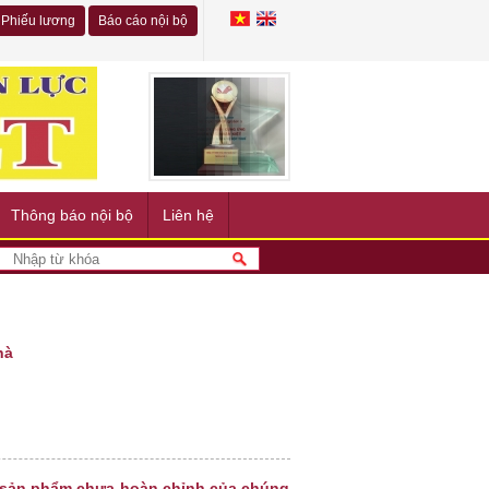
Phiếu lương
Báo cáo nội bộ
Thông báo nội bộ
Liên hệ
hà
à sản phẩm chưa hoàn chỉnh của chúng