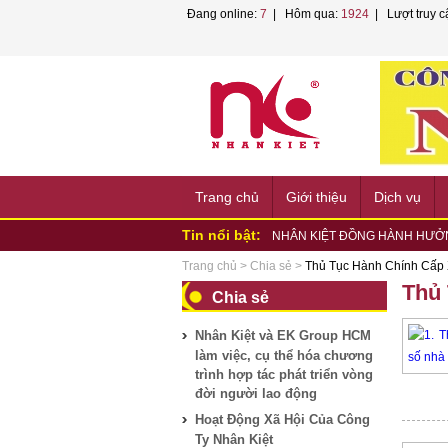
Đang online:
7
| Hôm qua:
1924
| Lượt truy c
Trang chủ
Giới thiệu
Dịch vụ
Tin nổi bật:
NHÂN KIỆT ĐỒNG HÀNH HỘI 
NHÂN KIỆT CHUNG TAY HỖ TR
Trang chủ
>
Chia sẻ
>
Thủ Tục Hành Chính Cấp 
Nhân Kiệt tham gia tập huấn P
Thủ 
Chia sẻ
Nhân Kiệt và VNPT TP.HCM bắt t
NHÂN KIỆT THAM DỰ HỘI NGH
Nhân Kiệt và EK Group HCM
LAO...
NHÂN KIỆT VÀ EK GROUP LÀM
làm việc, cụ thể hóa chương
NHÂN KIỆT KÝ KẾT HỢP TÁC 
trình hợp tác phát triển vòng
NHÂN KIỆT PHỐI HỢP TỔ CHỨC
đời người lao động
NHÂN KIỆT ĐỒNG HÀNH CÙNG
HỘI...
NHÂN KIỆT ĐỒNG HÀNH HƯỞN
Hoạt Động Xã Hội Của Công
PHƯỜNG...
Ty Nhân Kiệt