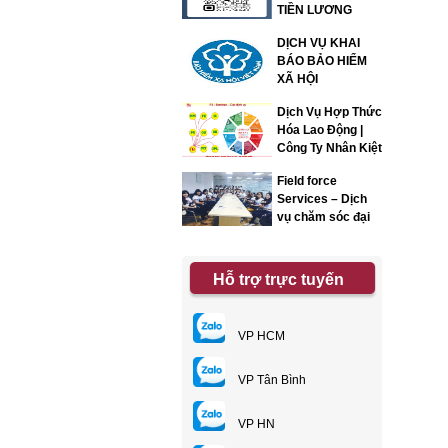
TIỀN LƯƠNG
DỊCH VỤ KHAI
BÁO BẢO HIỂM
XÃ HỘI
Dịch Vụ Hợp Thức
Hóa Lao Động |
Công Ty Nhân Kiệt
Field force
Services – Dịch
vụ chăm sóc đại
lý
Hỗ trợ trực tuyến
VP HCM
VP Tân Bình
VP HN