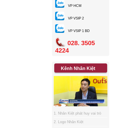
VP HCM
VP VSIP 2
VP VSIP 1 BD
028. 3505
4224
Kênh Nhân Kiệt
1. Nhân Kiệt phát huy vai trò
sàn giao dịch việc làm
2. Logo Nhân Kiệt