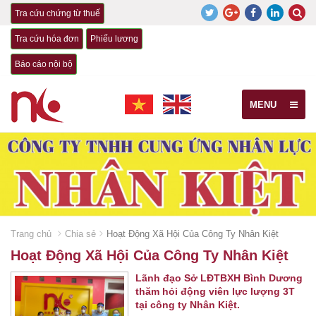
Tra cứu chứng từ thuế
Tra cứu hóa đơn
Phiếu lương
Báo cáo nội bộ
MENU
Trang chủ
Chia sẻ
Hoạt Động Xã Hội Của Công Ty Nhân Kiệt
Hoạt Động Xã Hội Của Công Ty Nhân Kiệt
Lãnh đạo Sở LĐTBXH Bình Dương
thăm hỏi động viên lực lượng 3T
tại công ty Nhân Kiệt.