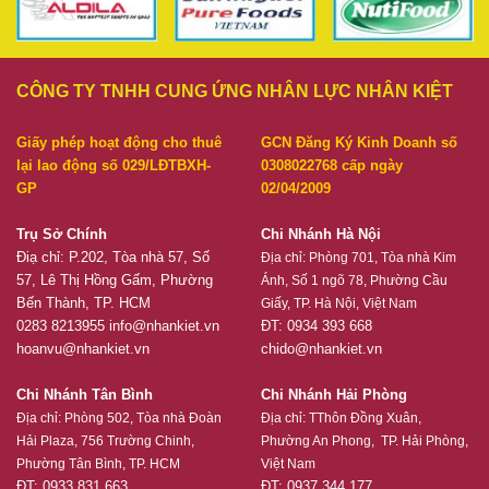
CÔNG TY TNHH CUNG ỨNG NHÂN LỰC NHÂN KIỆT
Giấy phép hoạt động cho thuê
GCN Đăng Ký Kinh Doanh số
lại lao động số 029/LĐTBXH-
0308022768 cấp ngày
GP
02/04/2009
Trụ Sở Chính
Chi Nhánh Hà Nội
Điạ chỉ: P.202, Tòa nhà 57, Số
Địa chỉ:
Phòng 701, Tòa nhà Kim
57, Lê Thị Hồng Gấm, Phường
Ánh, Số 1 ngõ 78, Phường Cầu
Bến Thành, TP. HCM
Giấy, TP. Hà Nội, Việt Nam
0283 8213955
info@nhankiet.vn
ĐT: 0934 393 668
hoanvu@nhankiet.vn
chido@nhankiet.vn
Chi Nhánh Tân Bình
Chi Nhánh Hải Phòng
Địa chỉ:
Phòng 502, Tòa nhà Đoàn
Địa chỉ:
TThôn Đồng Xuân,
Hải Plaza, 756 Trường Chinh,
Phường An Phong, TP. Hải Phòng,
Phường Tân Bình, TP. HCM
Việt Nam
ĐT: 0933 831 663
ĐT: 0937 344 177