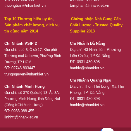
thuongtran@nhankiet.vn
tampham@nhankiet.vn
Top 10 Thương hiệu uy tín,
Chứng nhận Nhà Cung Cấp
Sản phẩm chất lượng, dịch vụ
Chất Lượng - Trusted Quality
tin dùng năm 2014
Supplier 2013
Chi Nhánh VSIP 2
Chi Nhánh Đà Nẵng
Điạ chỉ:
Điạ chỉ: 43 Ninh Tốn, Phường
LLô B, Ô số 17, Khu phố
Liên Chiểu, TP.Đà Nẵng
Thương mại Unitown, Phường Bình
ĐT: 0931 430 898
Dương, TP. HCM
ĐT: 02743 803447
hanhle@nhankiet.vn
trungnguyen@nhankiet.vn
Chi Nhánh Quảng Ngãi
Chi Nhánh Minh Hưng
Điạ chỉ: Thôn Thế Long, Xã Thọ
Điạ chỉ:
Phong, TP. Đà Nẵng,
số 370 Quốc lộ 13, Ấp 3A,
ĐT: 0931 430 898
Phường Minh Hưng, tỉnh Đồng Nai
hanhle@nhankiet.vn
(Cổng KCN Minh Hưng)
ĐT: 0933 988 455
linhhtt@nhankiet.vn