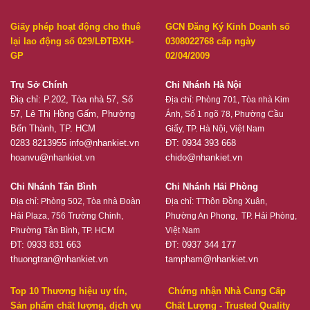
Giấy phép hoạt động cho thuê
GCN Đăng Ký Kinh Doanh số
lại lao động số 029/LĐTBXH-
0308022768 cấp ngày
GP
02/04/2009
Trụ Sở Chính
Chi Nhánh Hà Nội
Điạ chỉ: P.202, Tòa nhà 57, Số
Địa chỉ:
Phòng 701, Tòa nhà Kim
57, Lê Thị Hồng Gấm, Phường
Ánh, Số 1 ngõ 78, Phường Cầu
Bến Thành, TP. HCM
Giấy, TP. Hà Nội, Việt Nam
0283 8213955
info@nhankiet.vn
ĐT: 0934 393 668
hoanvu@nhankiet.vn
chido@nhankiet.vn
Chi Nhánh Tân Bình
Chi Nhánh Hải Phòng
Địa chỉ:
Phòng 502, Tòa nhà Đoàn
Địa chỉ:
TThôn Đồng Xuân,
Hải Plaza, 756 Trường Chinh,
Phường An Phong, TP. Hải Phòng,
Phường Tân Bình, TP. HCM
Việt Nam
ĐT: 0933 831 663
ĐT: 0937 344 177
thuongtran@nhankiet.vn
tampham@nhankiet.vn
Top 10 Thương hiệu uy tín,
Chứng nhận Nhà Cung Cấp
Sản phẩm chất lượng, dịch vụ
Chất Lượng - Trusted Quality