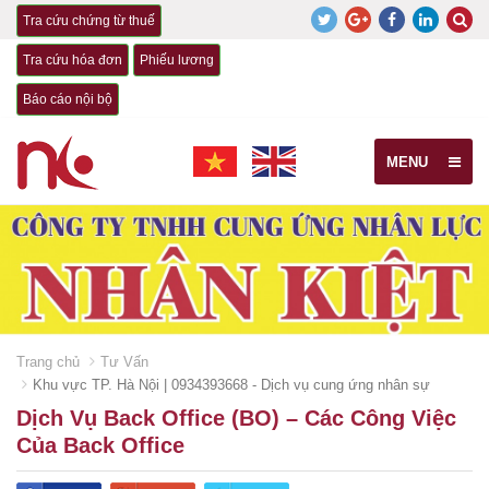
Tra cứu chứng từ thuế
Tra cứu hóa đơn
Phiếu lương
Báo cáo nội bộ
MENU
Trang chủ
Tư Vấn
Khu vực TP. Hà Nội | 0934393668 - Dịch vụ cung ứng nhân sự
Dịch Vụ Back Office (BO) – Các Công Việc
Của Back Office