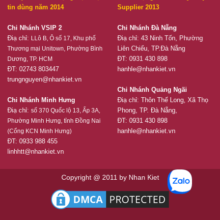
tin dùng năm 2014
Supplier 2013
Chi Nhánh VSIP 2
Chi Nhánh Đà Nẵng
Điạ chỉ:
Điạ chỉ: 43 Ninh Tốn, Phường
LLô B, Ô số 17, Khu phố
Liên Chiểu, TP.Đà Nẵng
Thương mại Unitown, Phường Bình
ĐT: 0931 430 898
Dương, TP. HCM
ĐT: 02743 803447
hanhle@nhankiet.vn
trungnguyen@nhankiet.vn
Chi Nhánh Quảng Ngãi
Chi Nhánh Minh Hưng
Điạ chỉ: Thôn Thế Long, Xã Thọ
Điạ chỉ:
Phong, TP. Đà Nẵng,
số 370 Quốc lộ 13, Ấp 3A,
ĐT: 0931 430 898
Phường Minh Hưng, tỉnh Đồng Nai
hanhle@nhankiet.vn
(Cổng KCN Minh Hưng)
ĐT: 0933 988 455
linhhtt@nhankiet.vn
Copyright @ 2011 by Nhan Kiet