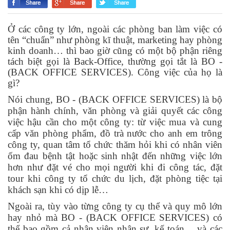
Ở các công ty lớn, ngoài các phòng ban làm việc có
tên “chuẩn” như phòng kĩ thuật, marketing hay phòng
kinh doanh… thì bao giờ cũng có một bộ phận riêng
tách biệt gọi là Back-Office, thường gọi tắt là BO -
(BACK OFFICE SERVICES). Công việc của họ là
gì?
Nói chung, BO - (BACK OFFICE SERVICES) là bộ
phận hành chính, văn phòng và giải quyết các công
việc hậu cần cho một công ty: từ việc mua và cung
cấp văn phòng phẩm, đồ trà nước cho anh em trông
công ty, quan tâm tổ chức thăm hỏi khi có nhân viên
ốm đau bệnh tật hoặc sinh nhật đến những việc lớn
hơn như đặt vé cho mọi người khi đi công tác, đặt
tour khi công ty tổ chức du lịch, đặt phòng tiệc tại
khách sạn khi có dịp lễ…
Ngoài ra, tùy vào từng công ty cụ thể và quy mô lớn
hay nhỏ mà BO - (BACK OFFICE SERVICES) có
thể bao gồm cả nhân viên nhân sự, kế toán… và các