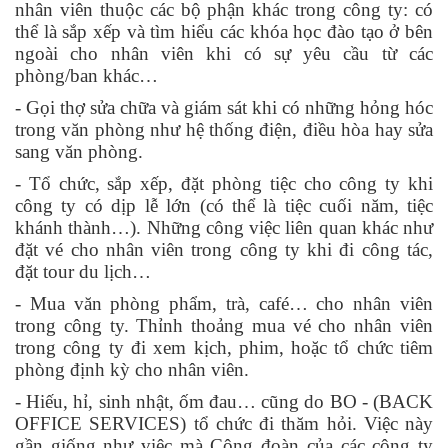
nhân viên thuộc các bộ phận khác trong công ty: có
thể là sắp xếp và tìm hiểu các khóa học đào tạo ở bên
ngoài cho nhân viên khi có sự yêu cầu từ các
phòng/ban khác…
- Gọi thợ sửa chữa và giám sát khi có những hỏng hóc
trong văn phòng như hệ thống điện, điều hòa hay sửa
sang văn phòng.
- Tổ chức, sắp xếp, đặt phòng tiệc cho công ty khi
công ty có dịp lễ lớn (có thể là tiệc cuối năm, tiệc
khánh thành…). Những công việc liên quan khác như
đặt vé cho nhân viên trong công ty khi đi công tác,
đặt tour du lịch…
- Mua văn phòng phẩm, trà, café… cho nhân viên
trong công ty. Thỉnh thoảng mua vé cho nhân viên
trong công ty đi xem kịch, phim, hoặc tổ chức tiêm
phòng định kỳ cho nhân viên.
- Hiếu, hỉ, sinh nhật, ốm đau… cũng do BO - (BACK
OFFICE SERVICES) tổ chức đi thăm hỏi. Việc này
gần giống như việc mà Công đoàn của các công ty