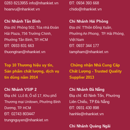
0283 8213955
info@nhankiet.vn
ĐT: 0934 393 668
hoanvu@nhankiet.vn
chido@nhankiet.vn
Chi Nhánh Tân Bình
Chi Nhánh Hải Phòng
Địa chỉ:
Phòng 502, Tòa nhà Đoàn
Địa chỉ:
TThôn Đồng Xuân,
Hải Plaza, 756 Trường Chinh,
Phường An Phong, TP. Hải Phòng,
Phường Tân Bình, TP. HCM
Việt Nam
ĐT: 0933 831 663
ĐT: 0937 344 177
thuongtran@nhankiet.vn
tampham@nhankiet.vn
Top 10 Thương hiệu uy tín,
Chứng nhận Nhà Cung Cấp
Sản phẩm chất lượng, dịch vụ
Chất Lượng - Trusted Quality
tin dùng năm 2014
Supplier 2013
Chi Nhánh VSIP 2
Chi Nhánh Đà Nẵng
Điạ chỉ:
Điạ chỉ: 43 Ninh Tốn, Phường
LLô B, Ô số 17, Khu phố
Liên Chiểu, TP.Đà Nẵng
Thương mại Unitown, Phường Bình
ĐT: 0931 430 898
Dương, TP. HCM
ĐT: 02743 803447
hanhle@nhankiet.vn
trungnguyen@nhankiet.vn
Chi Nhánh Quảng Ngãi