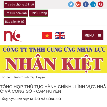
Tra cứu chứng từ thuế
Tra cứu hóa đơn
Phiếu lương
Báo cáo nội bộ
MENU
Thủ Tục Hành Chính Cấp Huyện
TỔNG HỢP THỦ TỤC HÀNH CHÍNH - LĨNH VỰC NHÀ
Ở VÀ CÔNG SỞ - CẤP HUYỆN
Tổng hợp Lĩnh Vực NHÀ Ở VÀ CÔNG SỞ