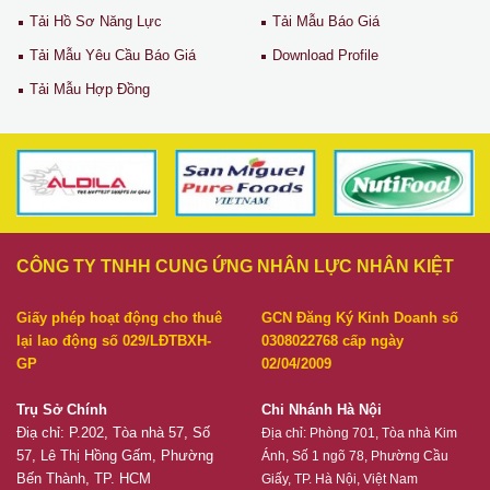
Tải Hồ Sơ Năng Lực
Tải Mẫu Báo Giá
Tải Mẫu Yêu Cầu Báo Giá
Download Profile
Tải Mẫu Hợp Đồng
CÔNG TY TNHH CUNG ỨNG NHÂN LỰC NHÂN KIỆT
Giấy phép hoạt động cho thuê
GCN Đăng Ký Kinh Doanh số
lại lao động số 029/LĐTBXH-
0308022768 cấp ngày
GP
02/04/2009
Trụ Sở Chính
Chi Nhánh Hà Nội
Điạ chỉ: P.202, Tòa nhà 57, Số
Địa chỉ:
Phòng 701, Tòa nhà Kim
57, Lê Thị Hồng Gấm, Phường
Ánh, Số 1 ngõ 78, Phường Cầu
Bến Thành, TP. HCM
Giấy, TP. Hà Nội, Việt Nam