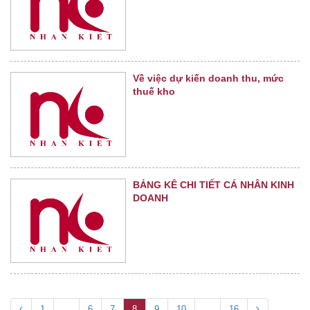
Về việc dự kiến doanh thu, mức
thuế kho
BẢNG KÊ CHI TIẾT CÁ NHÂN KINH
DOANH
1
...
6
7
8
9
10
...
16