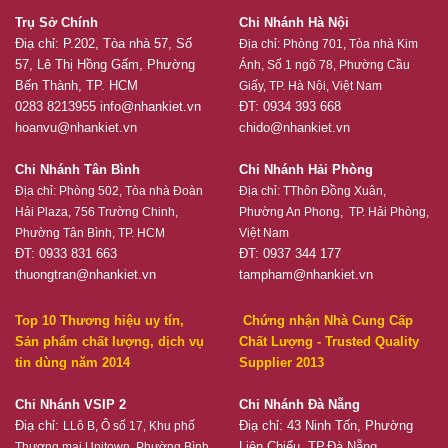
Trụ Sở Chính
Chi Nhánh Hà Nội
Điạ chỉ: P.202, Tòa nhà 57, Số
Địa chỉ:
Phòng 701, Tòa nhà Kim
57, Lê Thị Hồng Gấm, Phường
Ánh, Số 1 ngõ 78, Phường Cầu
Bến Thành, TP. HCM
Giấy, TP. Hà Nội, Việt Nam
0283 8213955
info@nhankiet.vn
ĐT: 0934 393 668
hoanvu@nhankiet.vn
chido@nhankiet.vn
Chi Nhánh Tân Bình
Chi Nhánh Hải Phòng
Địa chỉ:
Phòng 502, Tòa nhà Đoàn
Địa chỉ:
TThôn Đồng Xuân,
Hải Plaza, 756 Trường Chinh,
Phường An Phong, TP. Hải Phòng,
Phường Tân Bình, TP. HCM
Việt Nam
ĐT: 0933 831 663
ĐT: 0937 344 177
thuongtran@nhankiet.vn
tampham@nhankiet.vn
Top 10 Thương hiệu uy tín,
Chứng nhận Nhà Cung Cấp
Sản phẩm chất lượng, dịch vụ
Chất Lượng - Trusted Quality
tin dùng năm 2014
Supplier 2013
Chi Nhánh VSIP 2
Chi Nhánh Đà Nẵng
Điạ chỉ:
Điạ chỉ: 43 Ninh Tốn, Phường
LLô B, Ô số 17, Khu phố
Liên Chiểu, TP.Đà Nẵng
Thương mại Unitown, Phường Bình