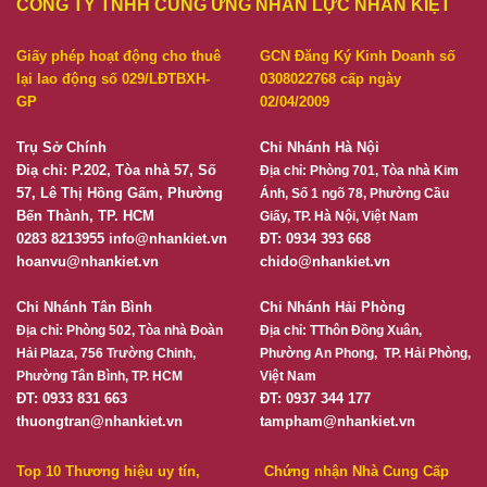
CÔNG TY TNHH CUNG ỨNG NHÂN LỰC NHÂN KIỆT
Giấy phép hoạt động cho thuê
GCN Đăng Ký Kinh Doanh số
lại lao động số 029/LĐTBXH-
0308022768 cấp ngày
GP
02/04/2009
Trụ Sở Chính
Chi Nhánh Hà Nội
Điạ chỉ: P.202, Tòa nhà 57, Số
Địa chỉ:
Phòng 701, Tòa nhà Kim
57, Lê Thị Hồng Gấm, Phường
Ánh, Số 1 ngõ 78, Phường Cầu
Bến Thành, TP. HCM
Giấy, TP. Hà Nội, Việt Nam
0283 8213955
info@nhankiet.vn
ĐT: 0934 393 668
hoanvu@nhankiet.vn
chido@nhankiet.vn
Chi Nhánh Tân Bình
Chi Nhánh Hải Phòng
Địa chỉ:
Phòng 502, Tòa nhà Đoàn
Địa chỉ:
TThôn Đồng Xuân,
Hải Plaza, 756 Trường Chinh,
Phường An Phong, TP. Hải Phòng,
Phường Tân Bình, TP. HCM
Việt Nam
ĐT: 0933 831 663
ĐT: 0937 344 177
thuongtran@nhankiet.vn
tampham@nhankiet.vn
Top 10 Thương hiệu uy tín,
Chứng nhận Nhà Cung Cấp