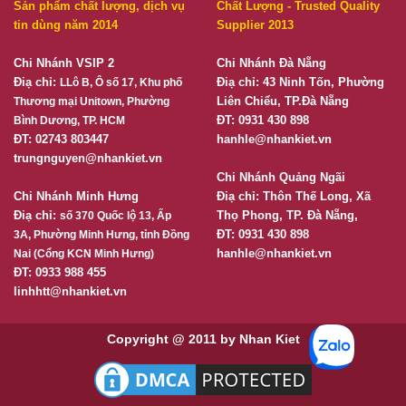
Sản phẩm chất lượng, dịch vụ
Chất Lượng - Trusted Quality
tin dùng năm 2014
Supplier 2013
Chi Nhánh VSIP 2
Chi Nhánh Đà Nẵng
Điạ chỉ:
Điạ chỉ: 43 Ninh Tốn, Phường
LLô B, Ô số 17, Khu phố
Liên Chiểu, TP.Đà Nẵng
Thương mại Unitown, Phường
ĐT: 0931 430 898
Bình Dương, TP. HCM
ĐT: 02743 803447
hanhle@nhankiet.vn
trungnguyen@nhankiet.vn
Chi Nhánh Quảng Ngãi
Chi Nhánh Minh Hưng
Điạ chỉ: Thôn Thế Long, Xã
Điạ chỉ:
Thọ Phong, TP. Đà Nẵng,
số 370 Quốc lộ 13, Ấp
ĐT: 0931 430 898
3A, Phường Minh Hưng, tỉnh Đồng
hanhle@nhankiet.vn
Nai (Cổng KCN Minh Hưng)
ĐT: 0933 988 455
linhhtt@nhankiet.vn
Copyright @ 2011 by Nhan Kiet