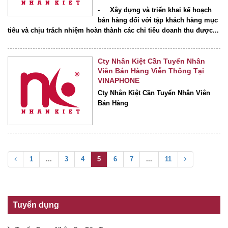
- Xây dựng và triển khai kế hoạch
bán hàng đối với tập khách hàng mục
tiêu và chịu trách nhiệm hoàn thành các chỉ tiêu doanh thu được...
Cty Nhân Kiệt Cần Tuyển Nhân
Viên Bán Hàng Viễn Thông Tại
VINAPHONE
Cty Nhân Kiệt Cần Tuyển Nhân Viên
Bán Hàng
1
...
3
4
5
6
7
...
11
Tuyển dụng