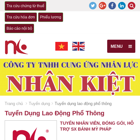
Tra cứu chứng từ thuế
Tra cứu hóa đơn
Phiếu lương
Báo cáo nội bộ
MENU
Trang chủ
Tuyển dụng
Tuyển dụng lao động phổ thông
Tuyển Dụng Lao Động Phổ Thông
TUYỂN NHÂN VIÊN, ĐÓNG GÓI, HỖ
TRỢ SX BÁNH MỲ PHÁP