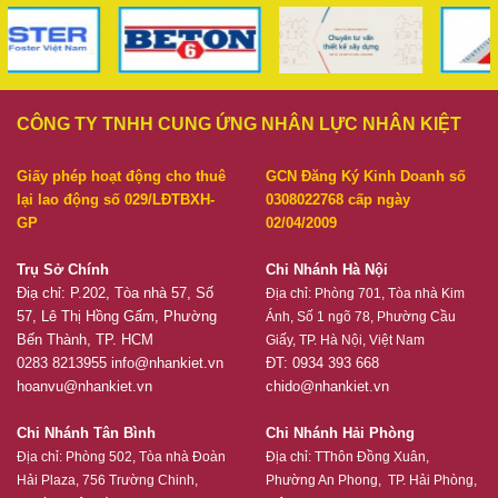
CÔNG TY TNHH CUNG ỨNG NHÂN LỰC NHÂN KIỆT
Giấy phép hoạt động cho thuê
GCN Đăng Ký Kinh Doanh số
lại lao động số 029/LĐTBXH-
0308022768 cấp ngày
GP
02/04/2009
Trụ Sở Chính
Chi Nhánh Hà Nội
Điạ chỉ: P.202, Tòa nhà 57, Số
Địa chỉ:
Phòng 701, Tòa nhà Kim
57, Lê Thị Hồng Gấm, Phường
Ánh, Số 1 ngõ 78, Phường Cầu
Bến Thành, TP. HCM
Giấy, TP. Hà Nội, Việt Nam
0283 8213955
info@nhankiet.vn
ĐT: 0934 393 668
hoanvu@nhankiet.vn
chido@nhankiet.vn
Chi Nhánh Tân Bình
Chi Nhánh Hải Phòng
Địa chỉ:
Phòng 502, Tòa nhà Đoàn
Địa chỉ:
TThôn Đồng Xuân,
Hải Plaza, 756 Trường Chinh,
Phường An Phong, TP. Hải Phòng,