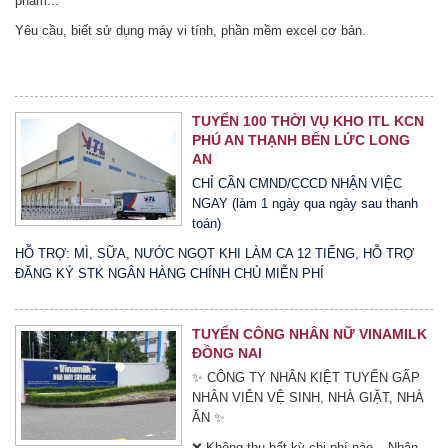
phẩm...
Yêu cầu, biết sử dụng máy vi tính, phần mềm excel cơ bản.
TUYỂN 100 THỜI VỤ KHO ITL KCN
PHÚ AN THẠNH BẾN LỨC LONG
AN
CHỈ CẦN CMND/CCCD NHẬN VIỆC
NGAY (làm 1 ngày qua ngày sau thanh
toán)
HỖ TRỢ: MÌ, SỮA, NƯỚC NGỌT KHI LÀM CA 12 TIẾNG, HỖ TRỢ
ĐĂNG KÝ STK NGÂN HÀNG CHÍNH CHỦ MIỄN PHÍ
TUYỂN CÔNG NHÂN NỮ VINAMILK
ĐỒNG NAI
✨ CÔNG TY NHÂN KIỆT TUYỂN GẤP
NHÂN VIÊN VỆ SINH, NHÀ GIẶT, NHÀ
ĂN ✨
❌ Không thu bất kỳ chi phí nào – Nhận