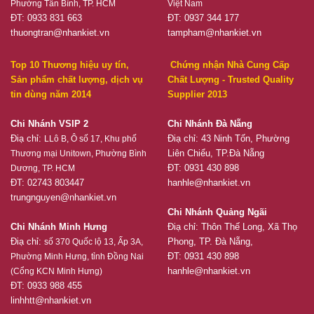
Phường Tân Bình, TP. HCM
Việt Nam
ĐT: 0933 831 663
ĐT: 0937 344 177
thuongtran@nhankiet.vn
tampham@nhankiet.vn
Top 10 Thương hiệu uy tín,
Chứng nhận Nhà Cung Cấp
Sản phẩm chất lượng, dịch vụ
Chất Lượng - Trusted Quality
tin dùng năm 2014
Supplier 2013
Chi Nhánh VSIP 2
Chi Nhánh Đà Nẵng
Điạ chỉ:
Điạ chỉ: 43 Ninh Tốn, Phường
LLô B, Ô số 17, Khu phố
Liên Chiểu, TP.Đà Nẵng
Thương mại Unitown, Phường Bình
ĐT: 0931 430 898
Dương, TP. HCM
ĐT: 02743 803447
hanhle@nhankiet.vn
trungnguyen@nhankiet.vn
Chi Nhánh Quảng Ngãi
Chi Nhánh Minh Hưng
Điạ chỉ: Thôn Thế Long, Xã Thọ
Điạ chỉ:
Phong, TP. Đà Nẵng,
số 370 Quốc lộ 13, Ấp 3A,
ĐT: 0931 430 898
Phường Minh Hưng, tỉnh Đồng Nai
hanhle@nhankiet.vn
(Cổng KCN Minh Hưng)
ĐT: 0933 988 455
linhhtt@nhankiet.vn