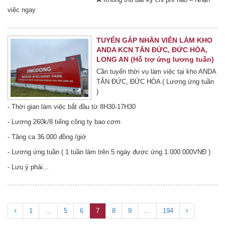
việc ngay
TUYỂN GẤP NHÂN VIÊN LÀM KHO
ANDA KCN TÂN ĐỨC, ĐỨC HÒA,
LONG AN (Hỗ trợ ứng lương tuần)
Cần tuyển thời vụ làm việc tại kho ANDA
TÂN ĐỨC, ĐỨC HÒA ( Lương ứng tuần
)
- Thời gian làm việc bắt đầu từ 8H30-17H30
- Lương 260k/8 tiếng công ty bao cơm
- Tăng ca 36.000 đồng /giờ
- Lương ứng tuần ( 1 tuần làm trên 5 ngày được ứng 1.000.000VNĐ )
- Lưu ý phải...
1
...
5
6
7
8
9
...
194