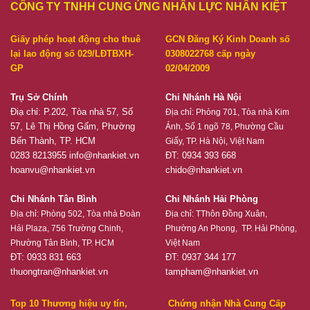
CÔNG TY TNHH CUNG ỨNG NHÂN LỰC NHÂN KIỆT
Giấy phép hoạt động cho thuê
GCN Đăng Ký Kinh Doanh số
lại lao động số 029/LĐTBXH-
0308022768 cấp ngày
GP
02/04/2009
Trụ Sở Chính
Chi Nhánh Hà Nội
Điạ chỉ: P.202, Tòa nhà 57, Số
Địa chỉ:
Phòng 701, Tòa nhà Kim
57, Lê Thị Hồng Gấm, Phường
Ánh, Số 1 ngõ 78, Phường Cầu
Bến Thành, TP. HCM
Giấy, TP. Hà Nội, Việt Nam
0283 8213955
info@nhankiet.vn
ĐT: 0934 393 668
hoanvu@nhankiet.vn
chido@nhankiet.vn
Chi Nhánh Tân Bình
Chi Nhánh Hải Phòng
Địa chỉ:
Phòng 502, Tòa nhà Đoàn
Địa chỉ:
TThôn Đồng Xuân,
Hải Plaza, 756 Trường Chinh,
Phường An Phong, TP. Hải Phòng,
Phường Tân Bình, TP. HCM
Việt Nam
ĐT: 0933 831 663
ĐT: 0937 344 177
thuongtran@nhankiet.vn
tampham@nhankiet.vn
Top 10 Thương hiệu uy tín,
Chứng nhận Nhà Cung Cấp