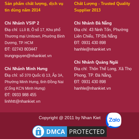
Sản phẩm chất lượng, dịch vụ
Chất Lượng - Trusted Quality
tin dùng năm 2014
Supplier 2013
Chi Nhánh VSIP 2
Chi Nhánh Đà Nẵng
Điạ chỉ:
Điạ chỉ: 43 Ninh Tốn, Phường
LLô B, Ô số 17, Khu phố
Liên Chiểu, TP.Đà Nẵng
Thương mại Unitown, Phường Bình
ĐT: 0931 430 898
Dương, TP. HCM
ĐT: 02743 803447
hanhle@nhankiet.vn
trungnguyen@nhankiet.vn
Chi Nhánh Quảng Ngãi
Chi Nhánh Minh Hưng
Điạ chỉ: Thôn Thế Long, Xã Thọ
Điạ chỉ:
Phong, TP. Đà Nẵng,
số 370 Quốc lộ 13, Ấp 3A,
ĐT: 0931 430 898
Phường Minh Hưng, tỉnh Đồng Nai
hanhle@nhankiet.vn
(Cổng KCN Minh Hưng)
ĐT: 0933 988 455
linhhtt@nhankiet.vn
Copyright @ 2011 by Nhan Kiet