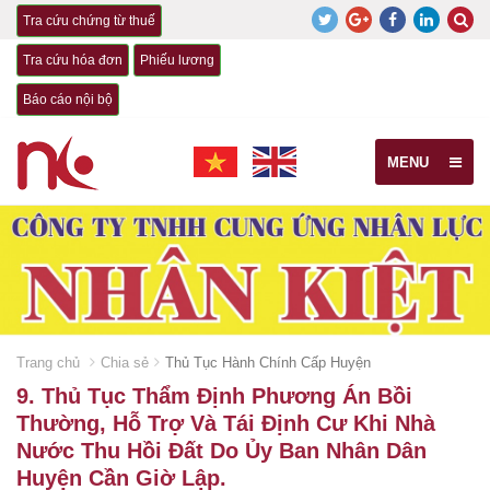
Tra cứu chứng từ thuế
Tra cứu hóa đơn
Phiếu lương
Báo cáo nội bộ
MENU
Trang chủ
Chia sẻ
Thủ Tục Hành Chính Cấp Huyện
9. Thủ Tục Thẩm Định Phương Án Bồi
Thường, Hỗ Trợ Và Tái Định Cư Khi Nhà
Nước Thu Hồi Đất Do Ủy Ban Nhân Dân
Huyện Cần Giờ Lập.