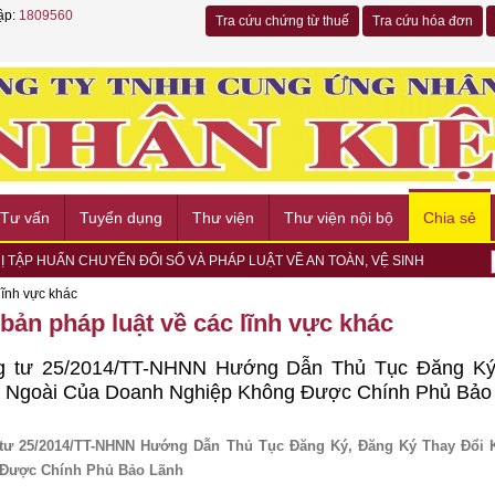
ập:
1809560
Tra cứu chứng từ thuế
Tra cứu hóa đơn
Tư vấn
Tuyển dụng
Thư viện
Thư viện nội bộ
Chia sẻ
Ị TẬP HUẤN CHUYỂN ĐỔI SỐ VÀ PHÁP LUẬT VỀ AN TOÀN, VỆ SINH
 VIỆC, CỤ THỂ HÓA CHƯƠNG TRÌNH HỢP TÁC PHÁT TRIỂN VÒNG ĐỜI...
CÙNG EK GROUP NHÂN DỊP KHAI TRƯƠNG CHI NHÁNH HỒ CHÍ MINH
lĩnh vực khác
 HỘI THẢO “HR & DATA COMPLIANCE 2026” VỀ BẢO VỆ DỮ LIỆU...
bản pháp luật về các lĩnh vực khác
 NGÀY HỘI VIỆC LÀM METRO TALENT EXCHANGE 2026 – KẾT NỐI CƠ
G ỨNG NGÀY CHẠY OLYMPIC VÌ SỨC KHỎE TOÀN DÂN 2026 TẠI
g tư 25/2014/TT-NHNN Hướng Dẫn Thủ Tục Đăng Ký
TRẠI TÒNG QUÂN 2026 TẠI PHƯỜNG CHÁNH HIỆP
 Ngoài Của Doanh Nghiệp Không Được Chính Phủ Bảo
Ợ NGƯỜI DÂN DỊP LỄ HỘI MIẾU BÀ THIÊN HẬU 2026 - BÌNH DƯƠNG
hòng cháy, chữa cháy và Cứu nạn, cứu hộ năm 2026
ay hợp tác về chuyển đổi số và bảo hiểm xã hội
tư 25/2014/TT-NHNN Hướng Dẫn Thủ Tục Đăng Ký, Đăng Ký Thay Đổi
Được Chính Phủ Bảo Lãnh