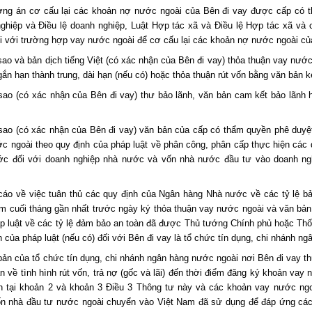
ng án cơ cấu lại các khoản nợ nước ngoài của Bên đi vay được cấp có t
ghiệp và Điều lệ doanh nghiệp, Luật Hợp tác xã và Điều lệ Hợp tác xã và 
i với trường hợp vay nước ngoài để cơ cấu lại các khoản nợ nước ngoài của
sao và bản dịch tiếng Việt (có xác nhận của Bên đi vay) thỏa thuận vay nướ
gắn hạn thành trung, dài hạn (nếu có) hoặc thỏa thuận rút vốn bằng văn bản 
sao (có xác nhận của Bên đi vay) thư bảo lãnh, văn bản cam kết bảo lãnh
sao (có xác nhận của Bên đi vay) văn bản của cấp có thẩm quyền phê duyệ
c ngoài theo quy định của pháp luật về phân công, phân cấp thực hiện các
c đối với doanh nghiệp nhà nước và vốn nhà nước đầu tư vào doanh nghi
cáo về việc tuân thủ các quy định của Ngân hàng Nhà nước về các tỷ lệ bả
ểm cuối tháng gần nhất trước ngày ký thỏa thuận vay nước ngoài và văn bả
p luật về các tỷ lệ đảm bảo an toàn đã được Thủ tướng Chính phủ hoặc Th
h của pháp luật (nếu có) đối với Bên đi vay là tổ chức tín dụng, chi nhánh n
bản của tổ chức tín dụng, chi nhánh ngân hàng nước ngoài nơi Bên đi vay th
n về tình hình rút vốn, trả nợ (gốc và lãi) đến thời điểm đăng ký khoản va
h tại khoản 2 và khoản 3 Điều 3 Thông tư này và các khoản vay nước ngoà
n nhà đầu tư nước ngoài chuyển vào Việt Nam đã sử dụng để đáp ứng các