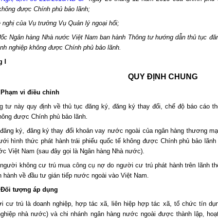
không được Chính phủ bảo lãnh;
 nghị của Vụ trưởng Vụ Quản lý ngoại hối;
ốc Ngân hàng Nhà nước Việt Nam ban hành Thông tư hướng dẫn thủ tục đăng
nh nghiệp không được Chính phủ bảo lãnh.
 I
QUY ĐỊNH CHUNG
 Phạm vi điều chỉnh
g tư này quy định về thủ tục đăng ký, đăng ký thay đổi, chế độ báo cáo 
hông được Chính phủ bảo lãnh.
 đăng ký, đăng ký thay đổi khoản vay nước ngoài của ngân hàng thương mạ
ưới hình thức phát hành trái phiếu quốc tế không được Chính phủ bảo lãnh
c Việt Nam (sau đây gọi là Ngân hàng Nhà nước).
 người không cư trú mua công cụ nợ do người cư trú phát hành trên lãnh t
ện hành về đầu tư gián tiếp nước ngoài vào Việt Nam.
. Đối tượng áp dụng
i cư trú là doanh nghiệp, hợp tác xã, liên hiệp hợp tác xã, tổ chức tín 
ghiệp nhà nước) và chi nhánh ngân hàng nước ngoài được thành lập, hoạt 