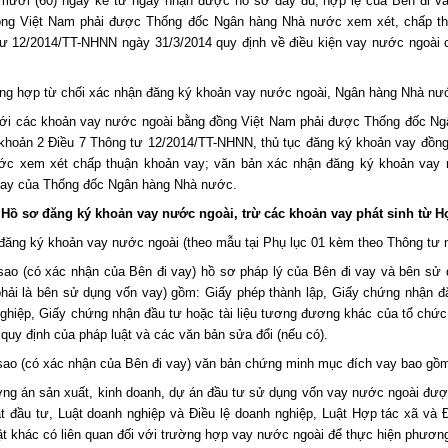
mươi (60) ngày kể từ ngày nhận được hồ sơ đầy đủ, hợp lệ của Bên đi v
ng Việt Nam phải được Thống đốc Ngân hàng Nhà nước xem xét, chấp thuậ
ư 12/2014/TT-NHNN ngày 31/3/2014 quy định về điều kiện vay nước ngoài
ng hợp từ chối xác nhận đăng ký khoản vay nước ngoài, Ngân hàng Nhà nước
với các khoản vay nước ngoài bằng đồng Việt Nam phải được Thống đốc Ngâ
khoản 2 Điều 7 Thông tư 12/2014/TT-NHNN, thủ tục đăng ký khoản vay đồng 
c xem xét chấp thuận khoản vay; văn bản xác nhận đăng ký khoản vay n
vay của Thống đốc Ngân hàng Nhà nước.
. Hồ sơ đăng ký khoản vay nước ngoài, trừ các khoản vay phát sinh từ
đăng ký khoản vay nước ngoài (theo mẫu tại Phụ lục 01 kèm theo Thông tư 
sao (có xác nhận của Bên đi vay) hồ sơ pháp lý của Bên đi vay và bên sử 
hải là bên sử dụng vốn vay) gồm: Giấy phép thành lập, Giấy chứng nhận đ
ghiệp, Giấy chứng nhận đầu tư hoặc tài liệu tương đương khác của tổ chức
 quy định của pháp luật và các văn bản sửa đổi (nếu có).
sao (có xác nhận của Bên đi vay) văn bản chứng minh mục đích vay bao gồ
ng án sản xuất, kinh doanh, dự án đầu tư sử dụng vốn vay nước ngoài đượ
t đầu tư, Luật doanh nghiệp và Điều lệ doanh nghiệp, Luật Hợp tác xã và
ật khác có liên quan đối với trường hợp vay nước ngoài để thực hiện phương