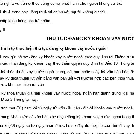
có nghĩa vụ trả nợ theo công cụ nợ phát hành cho người không cư trú.
đi thuê trong hợp đồng thuê tài chính với người không cư trú.
nhập khẩu hàng hóa trả chậm.
 II
THỦ TỤC ĐĂNG KÝ KHOẢN VAY NƯỚ
 Trình tự thực hiện thủ tục đăng ký khoản vay nước ngoài
đi vay gửi hồ sơ đăng ký khoản vay nước ngoài theo quy định tại Thông tư n
 xác nhận đăng ký khoản vay theo thẩm quyền quy định tại Điều 13 Thông tư
 ký thỏa thuận vay nước ngoài trung, dài hạn hoặc ngày ký văn bản bảo lã
ày ký thỏa thuận rút vốn bằng văn bản đối với trường hợp các bên thỏa thuậ
rước khi thực hiện rút vốn;
 ký thỏa thuận gia hạn khoản vay nước ngoài ngắn hạn thành trung, dài hạ
 Điều 3 Thông tư này;
 tròn một (01) năm kể từ ngày rút vốn đầu tiên đối với khoản vay nước ngoài
 hàng Nhà nước có văn bản xác nhận đăng ký khoản vay nước ngoài trong t
mươi (20) ngày kể từ ngày nhận được hồ sơ đầy đủ, hợp lệ của Bên đi vay, 