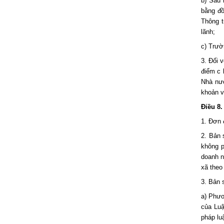
b) Sáu 
bằng đồ
Thông t
lãnh;
c) Trườ
3. Đối 
điểm c 
Nhà nướ
khoản 
Điều 8
1. Đơn 
2. Bản 
không p
doanh n
xã theo
3. Bản 
a) Phươ
của Luậ
pháp lu