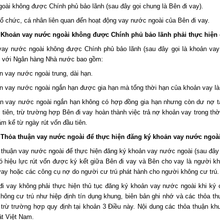
oài không được Chính phủ bảo lãnh (sau đây gọi chung là Bên đi vay).
tổ chức, cá nhân liên quan đến hoạt động vay nước ngoài của Bên đi vay.
. Khoản vay nước ngoài không được Chính phủ bảo lãnh phải thực hiện
ay nước ngoài không được Chính phủ bảo lãnh (sau đây gọi là khoản vay 
 với Ngân hàng Nhà nước bao gồm:
n vay nước ngoài trung, dài hạn.
n vay nước ngoài ngắn hạn được gia hạn mà tổng thời hạn của khoản vay là 
n vay nước ngoài ngắn hạn không có hợp đồng gia hạn nhưng còn dư nợ tại
 tiên, trừ trường hợp Bên đi vay hoàn thành việc trả nợ khoản vay trong thờ
ăm kể từ ngày rút vốn đầu tiên.
. Thỏa thuận vay nước ngoài để thực hiện đăng ký khoản vay nước ngoà
 thuận vay nước ngoài để thực hiện đăng ký khoản vay nước ngoài (sau đây g
ó hiệu lực rút vốn được ký kết giữa Bên đi vay và Bên cho vay là người kh
vay hoặc các công cụ nợ do người cư trú phát hành cho người không cư trú.
đi vay không phải thực hiện thủ tục đăng ký khoản vay nước ngoài khi ký 
hông cư trú như hiệp định tín dụng khung, biên bản ghi nhớ và các thỏa th
 trừ trường hợp quy định tại khoản 3 Điều này. Nội dung các thỏa thuận kh
ật Việt Nam.