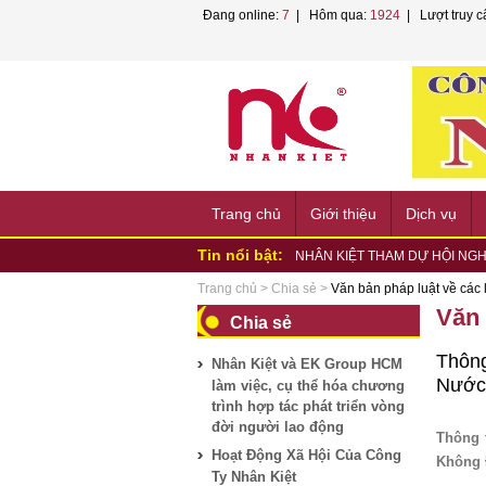
Đang online:
7
| Hôm qua:
1924
| Lượt truy c
Trang chủ
Giới thiệu
Dịch vụ
Tin nổi bật:
NHÂN KIỆT THAM DỰ HỘI NGH
NHÂN KIỆT VÀ EK GROUP LÀM
LAO...
NHÂN KIỆT KÝ KẾT HỢP TÁC 
Trang chủ
>
Chia sẻ
>
Văn bản pháp luật về các 
NHÂN KIỆT PHỐI HỢP TỔ CHỨC
Văn 
Chia sẻ
NHÂN KIỆT ĐỒNG HÀNH CÙNG
HỘI...
NHÂN KIỆT ĐỒNG HÀNH HƯỞN
Thôn
Nhân Kiệt và EK Group HCM
PHƯỜNG...
NHÂN KIỆT ĐỒNG HÀNH HỘI 
Nước
làm việc, cụ thể hóa chương
NHÂN KIỆT CHUNG TAY HỖ TR
trình hợp tác phát triển vòng
Nhân Kiệt tham gia tập huấn P
đời người lao động
Nhân Kiệt và VNPT TP.HCM bắt t
Thông 
Hoạt Động Xã Hội Của Công
Không 
Ty Nhân Kiệt