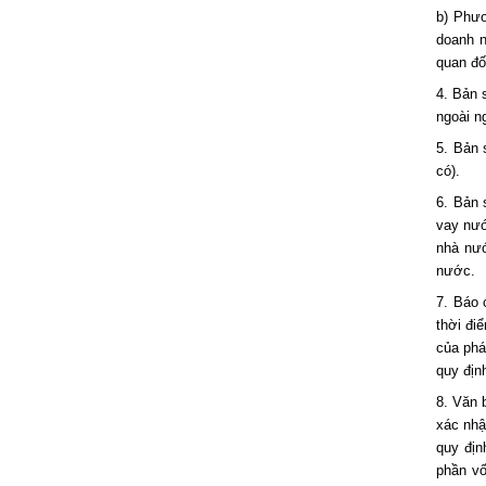
b) Phươ
doanh n
quan đố
4. Bản 
ngoài n
5. Bản 
có).
6. Bản 
vay nướ
nhà nướ
nước.
7. Báo 
thời đi
của phá
quy địn
8. Văn 
xác nhậ
quy địn
phần vố