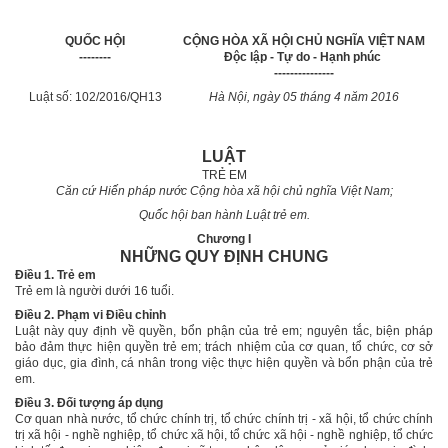
QUỐC HỘI
CỘNG HÒA XÃ HỘI CHỦ NGHĨA VIỆT NAM
--------
Độc lập - Tự do - Hạnh phúc
---------------
Luật số: 102/2016/QH13
Hà Nội,
ngày
05
tháng
4
năm 2016
LUẬT
TRẺ EM
Căn cứ Hiến pháp nước Cộng hòa xã hội chủ nghĩa Việt Nam;
Quốc hội ban hành Luật trẻ em.
Chương I
NHỮNG QUY ĐỊNH CHUNG
Điều 1. Trẻ em
Trẻ em là người dưới 16 tuổi.
Điều 2. Phạm vi Điều chỉnh
Luật này quy định về quyền, bổn phận của trẻ em; nguyên tắc, biện pháp
bảo đảm thực hiện quyền trẻ em; trách nhiệm của cơ quan, tổ chức, cơ sở
giáo dục, gia đình, cá nhân trong việc thực hiện quyền và bổn phận của trẻ
em.
Điều 3. Đối tượng áp dụng
Cơ quan nhà nước, tổ chức chính trị, tổ chức chính trị - xã hội, tổ chức chính
trị xã hội - nghề nghiệp, tổ chức xã hội, tổ chức xã hội - nghề nghiệp, tổ chức