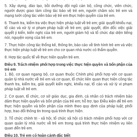
5. Xây dựng, đào tạo, bồi dưỡng đội ngũ cán bộ, công chức, viên chức,
người được giao làm công tác bảo vệ trẻ em, người chăm sóc trẻ em và
mạng lưới cộng tác viên bảo vệ trẻ em thực hiện quyền của trẻ em.
6. Thanh tra, kiểm tra việc thực hiện pháp luật về trẻ em; giải quyết khiếu nại,
tố cáo và xử lý vi phạm pháp luật về trẻ em; giải quyết, đôn đốc việc giải
quyết ý kiến, kiến nghị của trẻ em, người giám hộ và tổ chức đại diện tiếng
nói, nguyện vọng của trẻ em.
7. Thực hiện công tác thống kê, thông tin, báo cáo về tình hình trẻ em và việc
thực hiện pháp luật về trẻ em cho cơ quan nhà nước có thẩm quyền.
8. Hợp tác quốc tế về thực hiện quyền trẻ em.
Điều 9. Trách nhiệm phối hợp trong việc thực hiện quyền và bổn phận của
trẻ em
1. Bộ, cơ quan ngang bộ, cơ quan thuộc Chính phủ phối hợp với cơ quan
quản lý nhà nước về trẻ em và cơ quan, tổ chức liên quan thực hiện công tác
thanh tra, kiểm tra, giải quyết kiến nghị, khiếu nại, tố cáo và xử lý vi phạm
pháp luật về trẻ em.
2. Cơ quan, tổ chức, cơ sở giáo dục, gia đình, cá nhân có trách nhiệm bảo
đảm thực hiện quyền và bổn phận của trẻ em; hỗ trợ, tạo Điều kiện để trẻ em
thực hiện quyền và bổn phận của mình theo quy định của pháp luật; phối
hợp, trao đổi thông tin trong quá trình thực hiện.
3. Tổ chức chính trị - xã hội, tổ chức xã hội có trách nhiệm phối hợp với cơ
quan quản lý nhà nước về trẻ em trong quá trình thực hiện nhiệm vụ liên
quan đến trẻ em.
Điều 10. Trẻ em có hoàn cảnh đặc biệt