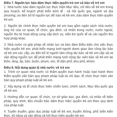
Điều 7. Nguồn lực bảo đảm thực hiện quyền trẻ em và bảo vệ trẻ em
1. Nhà nước bảo đảm nguồn lực thực hiện Mục tiêu, chỉ tiêu về trẻ em trong
quy hoạch, kế hoạch phát triển kinh tế - xã hội quốc gia, ngành và địa
phương; ưu tiên bố trí nguồn lực để bảo vệ trẻ em, bảo đảm thực hiện quyền
trẻ em.
2. Nguồn tài chính thực hiện quyền trẻ em bao gồm ngân sách nhà nước;
ủng hộ của cơ quan, tổ chức, gia đình, cá nhân trong nước, nước ngoài;
nguồn thu từ hoạt động cung cấp dịch vụ; viện trợ quốc tế và các nguồn thu
hợp pháp khác.
3. Nhà nước có giải pháp về nhân lực và bảo đảm Điều kiện cho việc thực
hiện quyền trẻ em;
phát triển mạng lưới người được giao làm công tác bảo
vệ trẻ em các cấp, ưu tiên bố trí người làm công tác bảo vệ trẻ em cấp xã và
vận động nguồn lực để phát triển mạng lưới cộng tác viên bảo vệ trẻ em tại
thôn, làng, ấp, bản, buôn, phum, sóc, tổ dân phố, khu phố, khóm.
Điều 8. Nội dung quản lý nhà nước về trẻ em
1. Trình cơ quan nhà nước có thẩm quyền ban hành hoặc ban hành theo
thẩm quyền văn bản quy phạm pháp luật và chỉ đạo, tổ chức thực hiện văn
bản quy phạm pháp luật về trẻ em.
2. Xây dựng và tổ chức thực hiện chiến lược, chính sách, Mục tiêu quốc gia
về trẻ em.
3. Hướng dẫn cơ quan, tổ chức, cơ sở giáo dục, gia đình, cá nhân về biện
pháp, quy trình, tiêu chuẩn bảo đảm thực hiện quyền trẻ em theo quy định
của pháp luật.
4.
Tuyên truyền, giáo dục pháp luật về trẻ em; truyền thông, phổ biến kiến
thức, kỹ năng và vận động xã hội thực hiện quyền trẻ em.