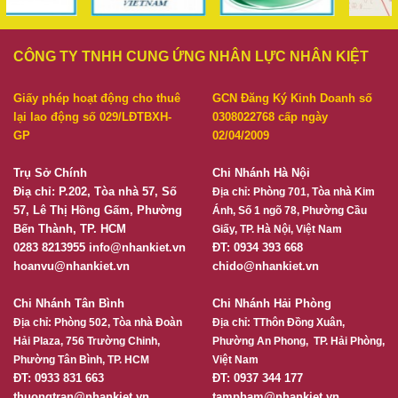
CÔNG TY TNHH CUNG ỨNG NHÂN LỰC NHÂN KIỆT
Giấy phép hoạt động cho thuê
GCN Đăng Ký Kinh Doanh số
lại lao động số 029/LĐTBXH-
0308022768 cấp ngày
GP
02/04/2009
Trụ Sở Chính
Chi Nhánh Hà Nội
Điạ chỉ: P.202, Tòa nhà 57, Số
Địa chỉ:
Phòng 701, Tòa nhà Kim
57, Lê Thị Hồng Gấm, Phường
Ánh, Số 1 ngõ 78, Phường Cầu
Bến Thành, TP. HCM
Giấy, TP. Hà Nội, Việt Nam
0283 8213955
info@nhankiet.vn
ĐT: 0934 393 668
hoanvu@nhankiet.vn
chido@nhankiet.vn
Chi Nhánh Tân Bình
Chi Nhánh Hải Phòng
Địa chỉ:
Phòng 502, Tòa nhà Đoàn
Địa chỉ:
TThôn Đồng Xuân,
Hải Plaza, 756 Trường Chinh,
Phường An Phong, TP. Hải Phòng,
Phường Tân Bình, TP. HCM
Việt Nam
ĐT: 0933 831 663
ĐT: 0937 344 177
thuongtran@nhankiet.vn
tampham@nhankiet.vn