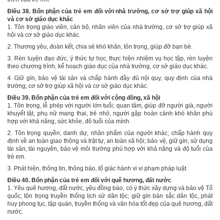
Điều 38. Bổn phận của trẻ em đối với nhà trường, cơ sở trợ giúp xã hội
và cơ sở giáo dục khác
1. Tôn trọng giáo viên, cán bộ, nhân viên của nhà trường, cơ sở trợ giúp xã
hội và cơ sở giáo dục khác.
2. Thương yêu, đoàn kết, chia sẻ khó khăn, tôn trọng, giúp đỡ bạn bè.
3. Rèn luyện đạo đức, ý thức tự học, thực hiện nhiệm vụ học tập, rèn luyện
theo chương trình, kế hoạch giáo dục của nhà trường, cơ sở giáo dục khác.
4. Giữ gìn, bảo vệ tài sản và chấp hành đầy đủ nội quy, quy định của nhà
trường, cơ sở trợ giúp xã hội và cơ sở giáo dục khác.
Điều 39. Bổn phận của trẻ em đối với cộng đồng, xã hội
1. Tôn trọng, lễ phép với người lớn tuổi; quan tâm, giúp đỡ người già, người
khuyết tật, phụ nữ mang thai, trẻ nhỏ, người gặp hoàn cảnh khó khăn phù
hợp với khả năng, sức khỏe, độ tuổi của mình.
2. Tôn trọng quyền, danh dự, nhân phẩm của người khác; chấp hành quy
định về an toàn giao thông và trật tự, an toàn xã hội; bảo vệ, giữ gìn, sử dụng
tài sản, tài nguyên, bảo vệ môi trường phù hợp với khả năng và độ tuổi của
trẻ em.
3. Phát hiện, thông tin, thông báo, tố giác hành vi vi phạm pháp luật.
Điều 40. Bổn phận của trẻ em đối với quê hương, đất nước
1.
Yêu quê hương, đất nước, yêu đồng bào, có ý thức xây dựng và bảo vệ Tổ
quốc; t
ôn trọng truyền thống lịch sử dân tộc; giữ gìn bản sắc dân tộc, phát
huy phong tục, tập quán, truyền thống và văn hóa tốt đẹp của quê hương, đất
nước.