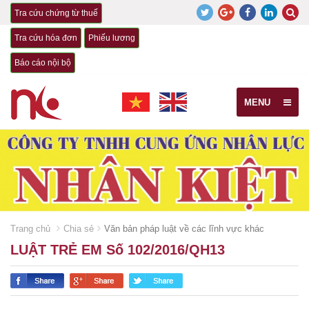
Tra cứu chứng từ thuế
Tra cứu hóa đơn
Phiếu lương
Báo cáo nội bộ
MENU
Trang chủ
Chia sẻ
Văn bản pháp luật về các lĩnh vực khác
LUẬT TRẺ EM Số 102/2016/QH13