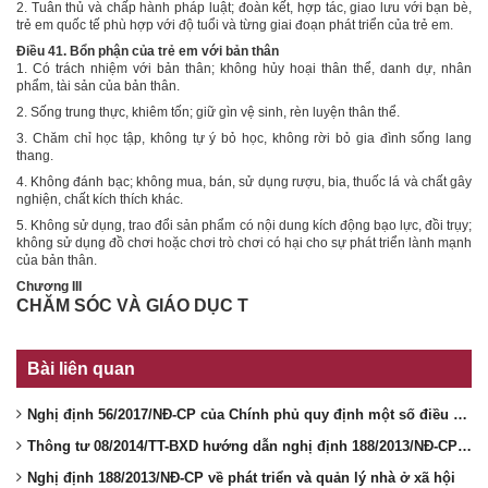
2. Tuân thủ và chấp hành pháp luật; đoàn kết, hợp tác, giao lưu với bạn bè,
trẻ em quốc tế phù hợp
với
độ tuổi
và
từng giai đoạn phát triển của trẻ em.
Điều 41. Bổn phận của trẻ em với bản thân
1. Có trách nhiệm với bản thân; không hủy hoại thân thể, danh dự, nhân
phẩm, tài sản của bản thân.
2. Sống trung thực, khiêm tốn; giữ gìn vệ sinh, rèn luyện thân thể.
3. Chăm chỉ học tập, không tự ý bỏ học, không rời bỏ gia đình sống lang
thang.
4. Không đánh bạc; không mua, bán, sử dụng rượu, bia, thuốc lá và chất gây
nghiện, chất kích thích khác.
5. Không sử dụng, trao đổi sản phẩm có nội dung kích động bạo lực, đồi trụy;
không sử dụng đồ chơi hoặc chơi trò chơi có hại cho sự phát triển lành mạnh
của bản thân.
Chương III
CHĂM SÓC VÀ GIÁO DỤC T
Bài liên quan
Nghị định 56/2017/NĐ-CP của Chính phủ quy định một số điều hướng dẫn thi hành Luật Trẻ em
Thông tư 08/2014/TT-BXD hướng dẫn nghị định 188/2013/NĐ-CP về nhà ở xã hội
Nghị định 188/2013/NĐ-CP về phát triển và quản lý nhà ở xã hội