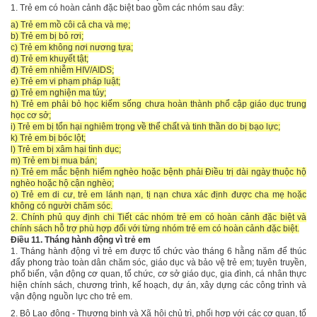
1. Trẻ em có hoàn cảnh đặc biệt bao gồm các nhóm sau đây:
a) Trẻ em mồ côi cả cha và mẹ;
b) Trẻ em bị bỏ rơi;
c) Trẻ em không nơi nương tựa;
d) Trẻ em khuyết tật;
đ) Trẻ em nhiễm HIV/AIDS;
e) Trẻ em vi phạm pháp luật;
g) Trẻ em nghiện ma túy;
h) Trẻ em phải bỏ học kiếm sống chưa hoàn thành phổ cập giáo dục trung
học cơ sở;
i) Trẻ em bị tổn hại nghiêm trọng về thể chất và tinh thần do bị bạo lực;
k) Trẻ em bị bóc lột;
l) Trẻ em bị xâm hại tình dục;
m) Trẻ em bị mua bán;
n) Trẻ em mắc bệnh hiểm nghèo hoặc bệnh phải Điều trị dài ngày thuộc hộ
nghèo hoặc hộ cận nghèo;
o) Trẻ em di cư, trẻ em lánh nạn, tị nạn chưa xác định được cha mẹ hoặc
không có người chăm sóc.
2. Chính phủ quy định chi Tiết các nhóm trẻ em có hoàn cảnh đặc biệt và
chính sách hỗ trợ phù hợp đối với từng nhóm trẻ em có hoàn cảnh đặc biệt.
Điều 11. Tháng hành động vì trẻ em
1. Tháng hành động vì trẻ em được tổ chức vào tháng 6 hằng năm để thúc
đẩy phong trào toàn dân chăm sóc, giáo dục và bảo vệ trẻ em; tuyên truyền,
phổ biến, vận động cơ quan, tổ chức, cơ sở giáo dục, gia đình, cá nhân thực
hiện chính sách, chương trình, kế hoạch, dự án, xây dựng các công trình và
vận động nguồn lực cho trẻ em.
2. Bộ Lao động - Thương binh và Xã hội chủ trì, phối hợp với các cơ quan, tổ