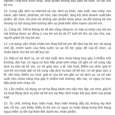
nghiện, chất kích thích khác, thực phẩm không bảo đảm an toàn, có hại cho
trẻ em.
10.
Cung cấp
dịch vụ Internet và các
dịch vụ
khác; sản xuất, sao chép, lưu
hành, vận hành, phát tán, sở hữu, vận chuyển, tàng trữ, kinh doanh xuất bản
phẩm, đồ chơi, trò chơi và những sản phẩm khác phục vụ đối tượng trẻ em
nhưng có nội dung ảnh hưởng đến sự phát triển lành mạnh của trẻ em.
11. Công bố, Tiết lộ thông tin về đời sống riêng tư, bí mật cá nhân của trẻ em
mà không được sự đồng ý của trẻ em từ đủ 07 tuổi trở lên và của cha, mẹ,
người giám hộ của trẻ em.
12. Lợi dụng việc nhận chăm sóc thay thế trẻ em để xâm hại trẻ em; lợi dụng
chế độ, chính sách của Nhà nước và sự hỗ trợ, giúp đỡ của tổ chức, cá
nhân
dành
cho trẻ em để trục lợi.
13. Đặt cơ sở dịch vụ, cơ sở sản xuất, kho chứa hàng hóa gây ô nhiễm môi
trường, độc hại, có nguy cơ trực tiếp phát sinh cháy, nổ gần cơ sở cung cấp
dịch vụ bảo vệ trẻ em, cơ sở giáo dục, y tế, văn hoá, Điểm vui chơi, giải trí
của trẻ em hoặc đặt cơ sở cung cấp dịch vụ bảo vệ trẻ em, cơ sở giáo dục, y
tế, văn hóa, Điểm vui chơi, giải trí của trẻ em gần cơ sở dịch vụ, cơ sở sản
xuất, kho chứa hàng hóa gây ô nhiễm môi trường, độc hại, có nguy cơ trực
tiếp phát sinh cháy, nổ.
14. Lấn chiếm, sử dụng cơ sở hạ tầng dành cho việc học tập, vui chơi, giải trí
và hoạt động dịch vụ bảo vệ trẻ em sai Mục đích hoặc trái quy định của pháp
luật.
15. Từ chối, không thực hiện hoặc thực hiện không đầy đủ, không kịp thời
việc hỗ trợ, can thiệp, Điều trị trẻ em có nguy cơ hoặc đang trong tình trạng
nguy hiểm, bị tổn hại thân thể, danh dự, nhân phẩm.