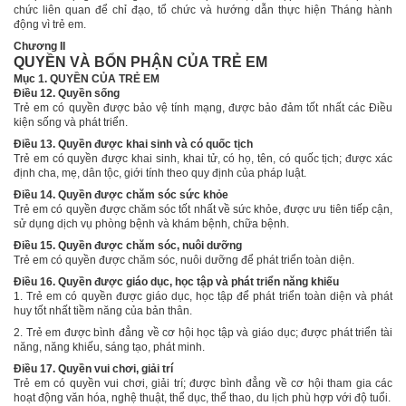
chức liên quan để chỉ đạo, tổ chức và hướng dẫn thực hiện Tháng hành
động vì trẻ em.
Chương II
QUYỀN VÀ BỔN PHẬN CỦA TRẺ EM
Mục 1. QUYỀN CỦA TRẺ EM
Điều 12. Quyền sống
Trẻ em có quyền được bảo vệ tính mạng, được bảo đảm tốt nhất các Điều
kiện sống và phát triển.
Điều 13. Quyền được khai sinh và có quốc tịch
Trẻ em có quyền được khai sinh, khai tử, có họ, tên, có quốc tịch; được xác
định cha, mẹ, dân tộc, giới tính theo quy định của pháp luật.
Điều 14. Quyền được chăm sóc sức khỏe
Trẻ em có quyền được chăm sóc tốt nhất về sức khỏe, được ưu tiên tiếp cận,
sử dụng dịch vụ phòng bệnh và khám bệnh, chữa bệnh.
Điều 15. Quyền được chăm sóc, nuôi dưỡng
Trẻ em có quyền được chăm sóc, nuôi dưỡng để phát triển toàn diện.
Điều 16. Quyền được giáo dục, học tập và phát triển năng khiếu
1. Trẻ em có quyền
được
giáo dục, học tập để phát triển toàn diện và phát
huy tốt nhất tiềm năng của bản thân.
2. Trẻ em được bình đẳng về cơ hội học tập và giáo dục; được phát triển tài
năng, năng khiếu, sáng tạo, phát minh.
Điều 17. Quyền vui chơi, giải trí
Trẻ em có quyền vui chơi, giải trí;
được bình đẳng về cơ hội tham gia các
hoạt động văn hóa, nghệ thuật, thể dục, thể thao, du lịch phù hợp với độ tuổi.