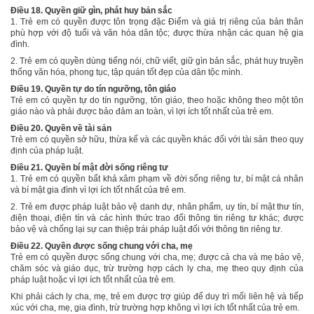
Điều 18. Quyền giữ gìn, phát huy bản sắc
1. Trẻ em có quyền được tôn trọng đặc Điểm và giá trị riêng của bản thân
phù hợp với độ tuổi và văn hóa dân tộc; được thừa nhận các quan hệ gia
đình.
2. Trẻ em có quyền dùng tiếng nói, chữ viết, giữ gìn bản sắc, phát huy truyền
thống văn hóa, phong tục, tập quán tốt đẹp của dân tộc mình.
Điều 19. Quyền tự do tín ngưỡng, tôn giáo
Trẻ em có quyền tự do tín ngưỡng, tôn giáo, theo hoặc không theo một tôn
giáo nào và phải được bảo đảm an toàn, vì lợi ích tốt nhất của trẻ em.
Điều 20. Quyền về tài sản
Trẻ em có quyền sở hữu, thừa kế và các quyền khác đối với tài sản theo quy
định của pháp luật.
Điều 21. Quyền bí mật đời sống riêng tư
1. Trẻ em có quyền bất khả xâm phạm về đời sống riêng tư, bí mật cá nhân
và bí mật gia đình vì lợi ích tốt nhất của trẻ em.
2. Trẻ em được pháp luật bảo vệ danh dự, nhân phẩm, uy tín, bí mật thư tín,
điện thoại, điện tín và các hình thức trao đổi thông tin riêng tư khác; được
bảo vệ và chống lại sự can thiệp trái pháp luật đối với thông tin riêng tư.
Điều 22. Quyền được sống chung với cha, mẹ
Trẻ em có quyền được sống chung với cha, mẹ; được cả cha và mẹ bảo vệ,
chăm sóc và giáo dục, trừ trường hợp cách ly cha, mẹ theo quy định của
pháp luật hoặc vì lợi ích tốt nhất của trẻ em.
Khi phải cách ly cha, mẹ, trẻ em được trợ giúp để duy trì mối liên hệ và tiếp
xúc với cha, mẹ, gia đình, trừ trường hợp không vì lợi ích tốt nhất của trẻ em.