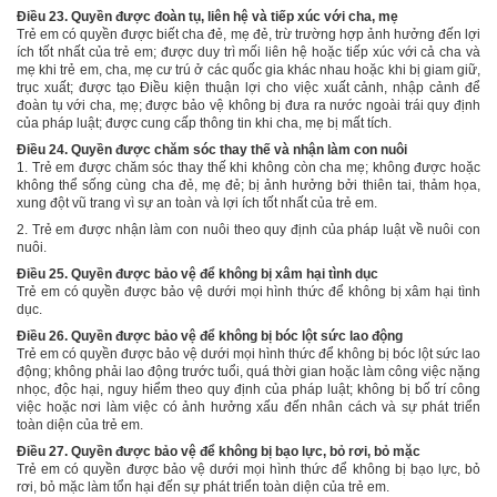
Điều 23. Quyền được đoàn tụ, liên hệ và tiếp xúc với cha, mẹ
Trẻ em có quyền được biết cha đẻ, mẹ đẻ, trừ trường hợp ảnh hưởng đến lợi
ích tốt nhất của trẻ em; được duy trì mối liên hệ hoặc tiếp xúc với cả cha và
mẹ khi trẻ em, cha, mẹ cư trú ở các quốc gia khác nhau hoặc khi bị giam giữ,
trục xuất; được tạo Điều kiện thuận lợi cho việc xuất cảnh, nhập cảnh để
đoàn tụ với cha, mẹ; được bảo vệ không bị đưa ra nước ngoài trái quy định
của pháp luật; được cung cấp thông tin khi cha, mẹ bị mất tích.
Điều 24. Quyền được chăm sóc thay thế và nhận làm con nuôi
1. Trẻ em được chăm sóc thay thế khi không còn cha mẹ; không được hoặc
không thể sống cùng cha đẻ, mẹ đẻ; bị ảnh hưởng bởi thiên tai, thảm họa,
xung đột vũ trang vì sự an toàn và lợi ích tốt nhất của trẻ em.
2. Trẻ em được nhận làm con nuôi theo quy định của pháp luật về nuôi con
nuôi.
Điều 25. Quyền được bảo vệ để không bị xâm hại tình dục
Trẻ em có quyền được bảo vệ dưới mọi hình thức để không bị xâm hại tình
dục.
Điều 26. Quyền được bảo vệ để không bị bóc lột sức lao động
Trẻ em có quyền được bảo vệ dưới mọi hình thức để không bị bóc lột sức lao
động
; không
phải lao động
trước tuổi, quá thời gian hoặc
làm
công việc nặng
nhọc, độc hại, nguy hiểm theo quy định của pháp luật; không bị bố trí công
việc hoặc nơi làm việc có ảnh hưởng xấu đến nhân cách và
sự phát triển
toàn diện của trẻ em
.
Điều 27. Quyền được bảo vệ để không bị bạo lực, bỏ rơi, bỏ mặc
Trẻ em có quyền được bảo vệ dưới mọi hình thức để không bị bạo lực, bỏ
rơi, bỏ mặc
làm
tổn hại đến sự phát triển toàn diện của trẻ em
.