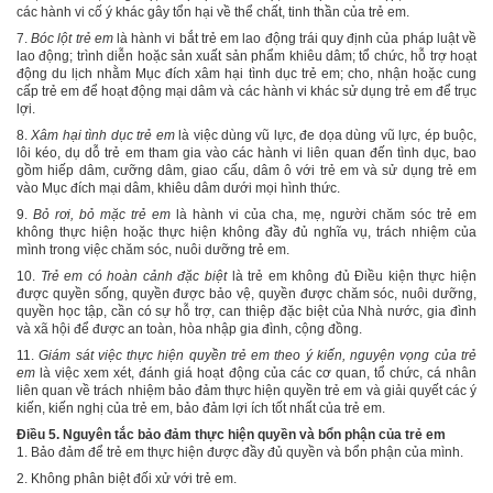
các hành vi cố ý khác gây tổn hại về thể chất, tinh thần của trẻ em.
7.
Bóc lột trẻ em
là hành vi bắt trẻ em lao động trái quy định của pháp luật về
lao động; trình diễn hoặc sản xuất sản phẩm khiêu dâm; tổ chức, hỗ trợ hoạt
động du lịch nhằm Mục đích xâm hại tình dục trẻ em; cho, nhận hoặc cung
cấp trẻ em để hoạt động mại dâm và các hành vi khác sử dụng trẻ em để trục
lợi.
8.
Xâm hại tình dục trẻ em
là việc dùng vũ lực, đe dọa dùng vũ lực, ép buộc,
lôi kéo, dụ dỗ trẻ em tham gia vào các hành vi liên quan đến tình dục, bao
gồm hiếp dâm, cưỡng dâm, giao cấu, dâm ô với trẻ em và sử dụng trẻ em
vào Mục đích mại dâm, khiêu dâm dưới mọi hình thức.
9.
Bỏ rơi, bỏ mặc trẻ em
là hành vi của cha, mẹ, người chăm sóc trẻ em
không thực hiện hoặc thực hiện không đầy đủ nghĩa vụ, trách nhiệm của
mình trong việc chăm sóc, nuôi dưỡng trẻ em.
10.
Trẻ em có hoàn cảnh đặc biệt
là trẻ em không đủ Điều kiện thực hiện
được quyền sống, quyền được bảo vệ, quyền được chăm sóc, nuôi dưỡng,
quyền học tập, cần có sự hỗ trợ, can thiệp đặc biệt của Nhà nước, gia đình
và xã hội để được an toàn, hòa nhập gia đình, cộng đồng.
11.
Giám sát việc thực hiện quyền trẻ em theo ý kiến, nguyện vọng của trẻ
em
là việc xem xét, đánh giá hoạt động của các cơ quan, tổ chức, cá nhân
liên quan về trách nhiệm bảo đảm thực hiện quyền trẻ em và giải quyết các ý
kiến, kiến nghị của trẻ em, bảo đảm lợi ích tốt nhất của trẻ em.
Điều 5. Nguyên tắc bảo đảm thực hiện quyền và bổn phận của trẻ em
1. Bảo đảm để trẻ em thực hiện được đầy đủ quyền và bổn phận của mình.
2. Không phân biệt đối xử với trẻ em.