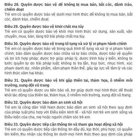
Điều 28. Quyền được bảo vệ để không bị mua bán, bắt cóc, đánh tráo,
chiếm đoạt
Trẻ em có quyền được bảo vệ dưới mọi hình thức để không bị mua bán, bắt
cóc, đánh tráo, chiếm đoạt.
Điều 29. Quyền được bảo vệ khỏi chất ma túy
Trẻ em có quyền được bảo vệ khỏi mọi hình thức sử dụng, sản xuất, vận
chuyển, mua, bán, tàng trữ trái phép chất ma túy.
Điều 30. Quyền được bảo vệ trong tố tụng và xử lý vi phạm hành chính
Trẻ em có quyền được bảo vệ trong quá trình tố tụng và xử lý vi phạm hành
chính; bảo đảm quyền được bào chữa và tự bào chữa, được bảo vệ quyền
và lợi ích hợp pháp; được trợ giúp pháp lý, được trình bày ý kiến, không bị
tước quyền tự do trái pháp luật; không bị tra tấn, truy bức, nhục hình, xúc
phạm danh dự, nhân phẩm, xâm phạm thân thể, gây áp lực về tâm lý
và
các
hình thức xâm hại khác.
Điều 31. Quyền được bảo vệ khi gặp thiên tai, thảm họa, ô nhiễm môi
trường, xung đột vũ trang
Trẻ em có quyền được ưu tiên bảo vệ, trợ giúp
dưới mọi hình thức
để thoát
khỏi tác động của thiên tai, thảm họa, ô nhiễm môi trường, xung đột vũ trang.
Điều 32. Quyền được bảo đảm an sinh xã hội
Trẻ em là công dân Việt Nam được bảo đảm an sinh xã hội theo quy định
của pháp luật phù hợp với Điều kiện kinh tế - xã hội nơi trẻ em sinh sống và
Điều kiện của cha, mẹ hoặc người chăm sóc trẻ em.
Điều 33. Quyền được tiếp cận thông tin và tham gia hoạt động xã hội
Trẻ em có quyền được tiếp cận thông tin đầy đủ, kịp thời, phù hợp; có quyền
tìm kiếm, thu nhận các thông tin dưới mọi hình thức theo quy định của pháp