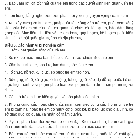
3. Bảo đảm lợi ích tốt nhất của trẻ em trong các quyết định liên quan đến trẻ
em.
4. Tôn trọng, lắng nghe, xem xét, phản hồi ý kiến, nguyện vọng của trẻ em.
5. Khi xây dựng chính sách, pháp luật tác động đến trẻ em, phải xem xét ý
kiến của trẻ em
và của
các cơ quan, tổ chức có liên quan; bảo đảm lồng
ghép các Mục tiêu, chỉ tiêu về trẻ em trong quy hoạch, kế hoạch phát triển
kinh tế - xã hội quốc gia, ngành và địa phương.
Điều 6. Các hành vi bị nghiêm cấm
1. Tước đoạt quyền sống của trẻ em.
2. Bỏ rơi, bỏ mặc, mua bán, bắt cóc, đánh tráo, chiếm đoạt trẻ em.
3. Xâm hại tình dục, bạo lực, lạm dụng, bóc lột trẻ em.
4. Tổ chức, hỗ trợ, xúi giục, ép buộc trẻ em tảo hôn.
5. Sử dụng, rủ rê, xúi giục, kích động, lợi dụng, lôi kéo, dụ dỗ, ép buộc trẻ em
thực hiện hành vi vi phạm pháp luật, xúc phạm danh dự, nhân phẩm người
khác.
6
.
Cản trở trẻ em thực hiện quyền và bổn phận của mình.
7.
Không cung cấp hoặc che giấu, ngăn cản việc cung cấp thông tin về trẻ
em bị xâm hại hoặc trẻ em có nguy cơ bị
bóc lột, bị bạo lực
cho
gia đình, cơ
sở giáo dục, cơ quan, cá nhân có thẩm quyền.
8. Kỳ thị, phân biệt đối xử với trẻ em vì đặc Điểm cá nhân, hoàn cảnh gia
đình, giới tính, dân tộc, quốc tịch, tín ngưỡng, tôn giáo của trẻ em.
9. Bán cho trẻ em hoặc cho trẻ em sử dụng rượu, bia, thuốc lá và chất gây