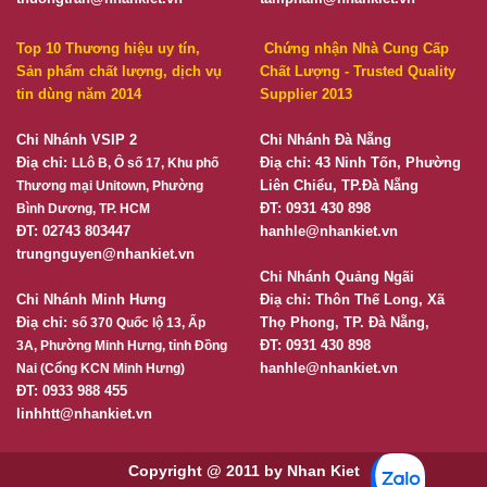
Top 10 Thương hiệu uy tín,
Chứng nhận Nhà Cung Cấp
Sản phẩm chất lượng, dịch vụ
Chất Lượng - Trusted Quality
tin dùng năm 2014
Supplier 2013
Chi Nhánh VSIP 2
Chi Nhánh Đà Nẵng
Điạ chỉ:
Điạ chỉ: 43 Ninh Tốn, Phường
LLô B, Ô số 17, Khu phố
Liên Chiểu, TP.Đà Nẵng
Thương mại Unitown, Phường
ĐT: 0931 430 898
Bình Dương, TP. HCM
ĐT: 02743 803447
hanhle@nhankiet.vn
trungnguyen@nhankiet.vn
Chi Nhánh Quảng Ngãi
Chi Nhánh Minh Hưng
Điạ chỉ: Thôn Thế Long, Xã
Điạ chỉ:
Thọ Phong, TP. Đà Nẵng,
số 370 Quốc lộ 13, Ấp
ĐT: 0931 430 898
3A, Phường Minh Hưng, tỉnh Đồng
hanhle@nhankiet.vn
Nai (Cổng KCN Minh Hưng)
ĐT: 0933 988 455
linhhtt@nhankiet.vn
Copyright @ 2011 by Nhan Kiet