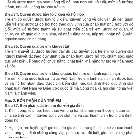
luật và được tham gia hoạt động xã hội phù hợp với độ tuổi, mức độ trưởng
thành, nhu cầu, năng lực của trẻ em.
Điều 34. Quyền được bày tỏ ý kiến và hội họp
Trẻ em có quyền được bày tỏ ý kiến, nguyện vọng về các vấn đề liên quan
đến trẻ em; được tự do hội họp theo quy định của pháp luật phù hợp với độ
tuổi, mức độ trưởng thành và sự phát triển của trẻ em; được cơ quan, tổ
chức, cơ sở giáo dục, gia đình, cá nhân lắng nghe, tiếp thu, phản hồi ý kiến,
nguyện vọng chính đáng.
Điều 35. Quyền của trẻ em khuyết tật
Trẻ em khuyết tật được hưởng đầy đủ các quyền của trẻ em và quyền của
người khuyết tật theo quy định của pháp luật; được hỗ trợ, chăm sóc, giáo
dục đặc biệt để phục hồi chức năng, phát triển khả năng tự lực và hòa nhập
xã hội.
Điều 36. Quyền của trẻ em không quốc tịch, trẻ em lánh nạn, tị nạn
Trẻ em không quốc tịch cư trú tại Việt Nam, trẻ em lánh nạn, tị nạn được bảo
vệ và hỗ trợ nhân đạo, được tìm kiếm cha, mẹ, gia đình theo quy định của
pháp luật Việt Nam và Điều ước quốc tế mà Cộng hòa xã hội chủ nghĩa Việt
Nam là thành viên.
Mục 2. BỔN PHẬN CỦA TRẺ EM
Điều 37. Bổn phận của trẻ em đối với gia đình
1. Kính trọng, lễ phép, hiếu thảo với ông bà, cha mẹ; yêu thương, quan tâm,
chia sẻ tình cảm, nguyện vọng với cha mẹ và các thành viên trong gia đình,
dòng họ.
2. Học
tập, rèn luyện
, giữ gìn nề nếp gia đình, phụ giúp
cha mẹ và
các thành
viên trong
gia đình
những công việc phù hợp với độ tuổi, giới tính và sự phát
triển của trẻ em.