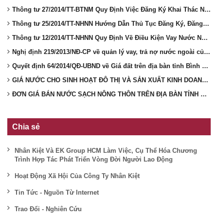
Thông tư 27/2014/TT-BTNM Quy Định Việc Đăng Ký Khai Thác Nước Dưới Đất
Thông tư 25/2014/TT-NHNN Hướng Dẫn Thủ Tục Đăng Ký, Đăng Ký Thay Đổi Khoản Vay Nước Ngoài Của Doanh Nghiệp Không Được Chính Phủ Bảo Lãnh
Thông tư 12/2014/TT-NHNN Quy Định Về Điều Kiện Vay Nước Ngoài Của Doanh Nghiệp Không Được Chính Phủ Bảo Lãnh
Nghị định 219/2013/NĐ-CP về quản lý vay, trả nợ nước ngoài của doanh nghiệp không được Chính phủ bảo lãnh
Quyết định 64/2014/QĐ-UBND về Giá đất trên địa bàn tỉnh Bình Dương
GIÁ NƯỚC CHO SINH HOẠT ĐÔ THỊ VÀ SẢN XUẤT KINH DOANH TRÊN ĐỊA BÀN TỈNH BÌNH DƯƠNG
ĐƠN GIÁ BÁN NƯỚC SẠCH NÔNG THÔN TRÊN ĐỊA BÀN TỈNH BÌNH DƯƠNG
Chia sẻ
Nhân Kiệt Và EK Group HCM Làm Việc, Cụ Thể Hóa Chương
Trình Hợp Tác Phát Triển Vòng Đời Người Lao Động
Hoạt Động Xã Hội Của Công Ty Nhân Kiệt
Tin Tức - Nguồn Từ Internet
Trao Đổi - Nghiên Cứu