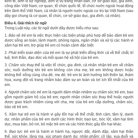
kinh tế, đơn vị sự nghiệp, đơn vị vũ trang nhân dân, cơ sở giáo dục, gia đình,
công dân Việt Nam; cơ quan, tổ chức quốc tế, tổ chức nước ngoài hoạt động
trên lãnh thổ Việt Nam, cá nhân là người nước ngoài cư trú tại Việt Nam (sau
đây gọi chung là cơ quan, tổ chức, cơ sở giáo dục, gia đình, cá nhân).
Điều 4. Giải thích từ ngữ
Trong Luật này, các từ ngữ dưới đây được hiểu như sau:
1.
Bảo vệ trẻ em
là việc thực hiện các biện pháp phù hợp để bảo đảm trẻ em
được sống an toàn, lành mạnh; phòng ngừa, ngăn chặn và xử lý các hành vi
xâm hại trẻ em; trợ giúp trẻ em có hoàn cảnh đặc biệt.
2.
Phát triển toàn diện của trẻ em
là sự phát triển đồng thời cả về thể chất, trí
tuệ, tinh thần, đạo đức và mối quan hệ xã hội của trẻ em.
3.
Chăm sóc thay thế
là việc tổ chức, gia đình, cá nhân nhận trẻ em về chăm
sóc, nuôi dưỡng
khi trẻ em
không còn cha mẹ; trẻ em không được hoặc
không thể sống cùng cha đẻ, mẹ đẻ; trẻ em bị ảnh hưởng bởi thiên tai, thảm
họa, xung đột vũ trang nhằm bảo đảm sự an toàn và lợi ích tốt nhất của trẻ
em.
4.
Người chăm sóc trẻ em
là người đảm nhận nhiệm vụ chăm sóc trẻ em, bao
gồm người giám hộ của trẻ em; người nhận chăm sóc thay thế hoặc người
được giao trách nhiệm cùng với cha, mẹ của trẻ em cấp dưỡng, chăm sóc,
bảo vệ trẻ em.
5
. Xâm hại trẻ em
là hành vi gây tổn hại về thể chất, tình cảm, tâm lý, danh
dự, nhân phẩm của trẻ em dưới các hình thức bạo lực, bóc lột, xâm hại tình
dục, mua bán, bỏ rơi, bỏ mặc trẻ em và các hình thức gây tổn hại khác.
6
.
Bạo lực trẻ em
là hành vi hành hạ, ngược đãi, đánh đập; xâm hại
thân
thể,
sức khỏe; lăng mạ, xúc phạm danh dự
,
nhân phẩm; cô lập, xua đuổi và