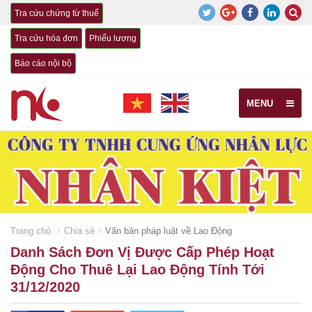
Tra cứu chứng từ thuế
Tra cứu hóa đơn
Phiếu lương
Báo cáo nội bộ
MENU
Trang chủ
Chia sẻ
Văn bản pháp luật về Lao Động
Danh Sách Đơn Vị Được Cấp Phép Hoạt
Động Cho Thuê Lại Lao Động Tính Tới
31/12/2020