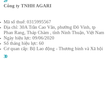
29
Công ty TNHH AGARI
Mã số thuế: 0315995567
Địa chỉ: 30A Trần Cao Vân, phường Đô Vinh, tp
Phan Rang, Tháp Chàm , tỉnh Ninh Thuận, Việt Nam
Ngày hiệu lực: 09/06/2020
Số tháng hiệu lực: 60
Cơ quan cấp: Bộ Lao động - Thương binh và Xã hội
30
công ty TNHH một thành viên cung ứng lao động
Tâm Đức
Mã số thuế: 3702188069
Địa chỉ: số 26-Lô K1, đường NE8, khu công nghiệp
Mỹ Phước 3, phường Thới Hòa, thị xã Bến Cát, tỉnh
Bình Dương
Ngày hiệu lực: 30/03/2020