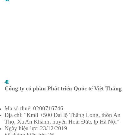
Công ty TNHH Thương mại và Dịch vụ nhân lực
Trí Việt
Mã số thuế: 3603626716
Địa chỉ: E152, đường Hoàng Bá Bích, tổ 10, KP 5,
Phường Long Bình, Thành phố Biên Hoà, Tỉnh
Đồng Nai
Ngày hiệu lực: 30/12/2019
Số tháng hiệu lực: 60
Cơ quan cấp: Bộ Lao động - Thương binh và Xã hội
41
Công ty cổ phần Phát triển Quốc tế Việt Thắng
Mã số thuế: 0200716746
Địa chỉ: "Km8 +500 Đại lộ Thăng Long, thôn An
Thọ, Xa An Khánh, huyện Hoài Đức, tp Hà Nội"
Ngày hiệu lực: 23/12/2019
Số tháng hiệu lực: 36