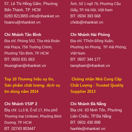
57, Lê Thị Hồng Gấm, Phường
Ánh, Số 1 ngõ 78, Phường Cầu
Bến Thành, TP. HCM
Giấy, TP. Hà Nội, Việt Nam
0283 8213955
info@nhankiet.vn
ĐT: 0934 393 668
hoanvu@nhankiet.vn
chido@nhankiet.vn
Chi Nhánh Tân Bình
Chi Nhánh Hải Phòng
Địa chỉ:
Phòng 502, Tòa nhà Đoàn
Địa chỉ:
TThôn Đồng Xuân,
Hải Plaza, 756 Trường Chinh,
Phường An Phong, TP. Hải Phòng,
Phường Tân Bình, TP. HCM
Việt Nam
ĐT: 0933 831 663
ĐT: 0937 344 177
thuongtran@nhankiet.vn
tampham@nhankiet.vn
Top 10 Thương hiệu uy tín,
Chứng nhận Nhà Cung Cấp
Sản phẩm chất lượng, dịch vụ
Chất Lượng - Trusted Quality
tin dùng năm 2014
Supplier 2013
Chi Nhánh VSIP 2
Chi Nhánh Đà Nẵng
Điạ chỉ:
Điạ chỉ: 43 Ninh Tốn, Phường
LLô B, Ô số 17, Khu phố
Liên Chiểu, TP.Đà Nẵng
Thương mại Unitown, Phường Bình
ĐT: 0931 430 898
Dương, TP. HCM
ĐT: 02743 803447
hanhle@nhankiet.vn