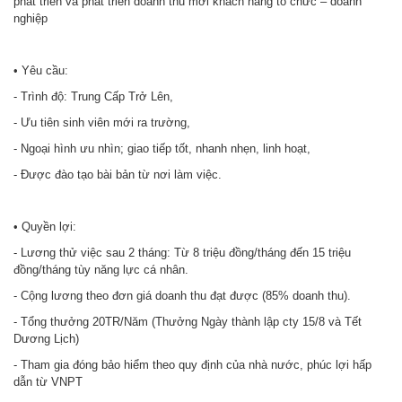
phát triển và phát triển doanh thu mới khách hàng tổ chức – doanh
nghiệp
• Yêu cầu:
- Trình độ: Trung Cấp Trở Lên,
- Ưu tiên sinh viên mới ra trường,
- Ngoại hình ưu nhìn; giao tiếp tốt, nhanh nhẹn, linh hoạt,
- Được đào tạo bài bản từ nơi làm việc.
• Quyền lợi:
- Lương thử việc sau 2 tháng: Từ 8 triệu đồng/tháng đến 15 triệu
đồng/tháng tùy năng lực cá nhân.
- Cộng lương theo đơn giá doanh thu đạt được (85% doanh thu).
- Tổng thưởng 20TR/Năm (Thưởng Ngày thành lập cty 15/8 và Tết
Dương Lịch)
- Tham gia đóng bảo hiểm theo quy định của nhà nước, phúc lợi hấp
dẫn từ VNPT