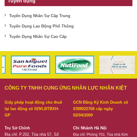
Tuyển dụng
Tuyển Dụng Nhân Sự Cấp Trung
Tuyển Dụng Lao Động Phổ Thông
Tuyển Dụng Nhân Sự Cao Cấp
CÔNG TY TNHH CUNG ỨNG NHÂN LỰC NHÂN KIỆT
Giấy phép hoạt động cho thuê
GCN Đăng Ký Kinh Doanh số
lại lao động số 029/LĐTBXH-
0308022768 cấp ngày
GP
02/04/2009
Trụ Sở Chính
Chi Nhánh Hà Nội
Điạ chỉ: P.202, Tòa nhà 57, Số
Địa chỉ:
Phòng 701, Tòa nhà Kim