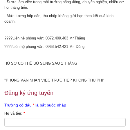
- Được làm việc trong môi trường năng động, chuyên nghiệp, nhiều cơ
hội thăng tiến.
- Mức lương hấp dẫn, thu nhập không giới hạn theo kết quả kinh
doanh.
????Liên hệ phỏng vấn: 0372.409.403 Mr.Thắng
????Liên hệ phỏng vấn: 0968.542.421 Mr. Dũng
HỒ SƠ CÓ THỂ BỔ SUNG SAU 1 THÁNG
"PHỎNG VẤN NHẬN VIỆC TRỰC TIẾP KHÔNG THU PHÍ"
Đăng ký ứng tuyển
Trường có dấu
*
là bắt buộc nhập
Họ và tên:
*