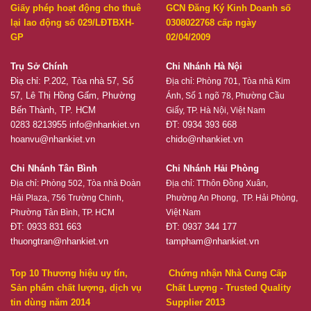
Giấy phép hoạt động cho thuê
GCN Đăng Ký Kinh Doanh số
lại lao động số 029/LĐTBXH-
0308022768 cấp ngày
GP
02/04/2009
Trụ Sở Chính
Chi Nhánh Hà Nội
Điạ chỉ: P.202, Tòa nhà 57, Số
Địa chỉ:
Phòng 701, Tòa nhà Kim
57, Lê Thị Hồng Gấm, Phường
Ánh, Số 1 ngõ 78, Phường Cầu
Bến Thành, TP. HCM
Giấy, TP. Hà Nội, Việt Nam
0283 8213955
info@nhankiet.vn
ĐT: 0934 393 668
hoanvu@nhankiet.vn
chido@nhankiet.vn
Chi Nhánh Tân Bình
Chi Nhánh Hải Phòng
Địa chỉ:
Phòng 502, Tòa nhà Đoàn
Địa chỉ:
TThôn Đồng Xuân,
Hải Plaza, 756 Trường Chinh,
Phường An Phong, TP. Hải Phòng,
Phường Tân Bình, TP. HCM
Việt Nam
ĐT: 0933 831 663
ĐT: 0937 344 177
thuongtran@nhankiet.vn
tampham@nhankiet.vn
Top 10 Thương hiệu uy tín,
Chứng nhận Nhà Cung Cấp
Sản phẩm chất lượng, dịch vụ
Chất Lượng - Trusted Quality
tin dùng năm 2014
Supplier 2013