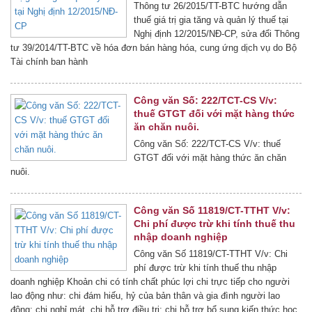
Thông tư 26/2015/TT-BTC hướng dẫn
thuế giá trị gia tăng và quản lý thuế tại
Nghị định 12/2015/NĐ-CP, sửa đổi Thông
tư 39/2014/TT-BTC về hóa đơn bán hàng hóa, cung ứng dịch vụ do Bộ
Tài chính ban hành
Công văn Số: 222/TCT-CS V/v:
thuế GTGT đối với mặt hàng thức
ăn chăn nuôi.
Công văn Số: 222/TCT-CS V/v: thuế
GTGT đối với mặt hàng thức ăn chăn
nuôi.
Công văn Số 11819/CT-TTHT V/v:
Chi phí được trừ khi tính thuế thu
nhập doanh nghiệp
Công văn Số 11819/CT-TTHT V/v: Chi
phí được trừ khi tính thuế thu nhập
doanh nghiệp Khoản chi có tính chất phúc lợi chi trực tiếp cho người
lao động như: chi đám hiếu, hỷ của bản thân và gia đình người lao
động; chi nghỉ mát, chi hỗ trợ điều trị; chi hỗ trợ bổ sung kiến thức học