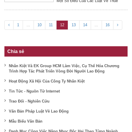
Một Số Điều Của Các Luật Về Thuế
1
...
10
11
12
13
14
...
16
Chia sẻ
Nhân Kiệt Và EK Group HCM Làm Việc, Cụ Thể Hóa Chương
Trình Hợp Tác Phát Triển Vòng Đời Người Lao Động
Hoạt Động Xã Hội Của Công Ty Nhân Kiệt
Tin Tức - Nguồn Từ Internet
Trao Đổi - Nghiên Cứu
Văn Bản Pháp Luật Về Lao Động
Mẫu Biểu Văn Bản
Danh Mục Công Việc Nặng Nhọc Độc Hại Theo Từng Ngành