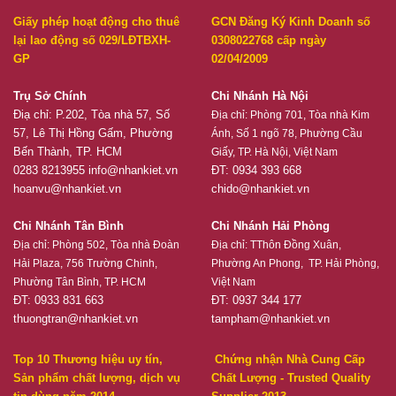
Giấy phép hoạt động cho thuê
GCN Đăng Ký Kinh Doanh số
lại lao động số 029/LĐTBXH-
0308022768 cấp ngày
GP
02/04/2009
Trụ Sở Chính
Chi Nhánh Hà Nội
Điạ chỉ: P.202, Tòa nhà 57, Số
Địa chỉ:
Phòng 701, Tòa nhà Kim
57, Lê Thị Hồng Gấm, Phường
Ánh, Số 1 ngõ 78, Phường Cầu
Bến Thành, TP. HCM
Giấy, TP. Hà Nội, Việt Nam
0283 8213955
info@nhankiet.vn
ĐT: 0934 393 668
hoanvu@nhankiet.vn
chido@nhankiet.vn
Chi Nhánh Tân Bình
Chi Nhánh Hải Phòng
Địa chỉ:
Phòng 502, Tòa nhà Đoàn
Địa chỉ:
TThôn Đồng Xuân,
Hải Plaza, 756 Trường Chinh,
Phường An Phong, TP. Hải Phòng,
Phường Tân Bình, TP. HCM
Việt Nam
ĐT: 0933 831 663
ĐT: 0937 344 177
thuongtran@nhankiet.vn
tampham@nhankiet.vn
Top 10 Thương hiệu uy tín,
Chứng nhận Nhà Cung Cấp
Sản phẩm chất lượng, dịch vụ
Chất Lượng - Trusted Quality