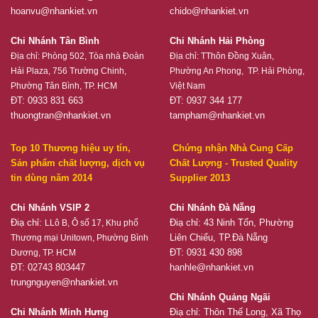
hoanvu@nhankiet.vn
chido@nhankiet.vn
Chi Nhánh Tân Bình
Chi Nhánh Hải Phòng
Địa chỉ:
Phòng 502, Tòa nhà Đoàn
Địa chỉ:
TThôn Đồng Xuân,
Hải Plaza, 756 Trường Chinh,
Phường An Phong, TP. Hải Phòng,
Phường Tân Bình, TP. HCM
Việt Nam
ĐT: 0933 831 663
ĐT: 0937 344 177
thuongtran@nhankiet.vn
tampham@nhankiet.vn
Top 10 Thương hiệu uy tín,
Chứng nhận Nhà Cung Cấp
Sản phẩm chất lượng, dịch vụ
Chất Lượng - Trusted Quality
tin dùng năm 2014
Supplier 2013
Chi Nhánh VSIP 2
Chi Nhánh Đà Nẵng
Điạ chỉ:
Điạ chỉ: 43 Ninh Tốn, Phường
LLô B, Ô số 17, Khu phố
Liên Chiểu, TP.Đà Nẵng
Thương mại Unitown, Phường Bình
ĐT: 0931 430 898
Dương, TP. HCM
ĐT: 02743 803447
hanhle@nhankiet.vn
trungnguyen@nhankiet.vn
Chi Nhánh Quảng Ngãi
Chi Nhánh Minh Hưng
Điạ chỉ: Thôn Thế Long, Xã Thọ