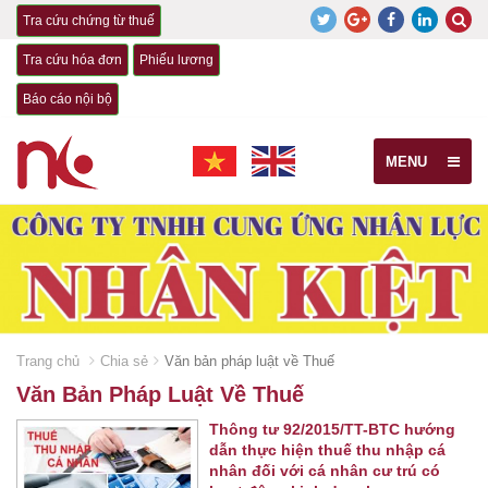
Tra cứu chứng từ thuế
Tra cứu hóa đơn
Phiếu lương
Báo cáo nội bộ
MENU
Trang chủ
Chia sẻ
Văn bản pháp luật về Thuế
Văn Bản Pháp Luật Về Thuế
Thông tư 92/2015/TT-BTC hướng
dẫn thực hiện thuế thu nhập cá
nhân đối với cá nhân cư trú có