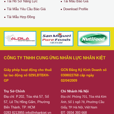
Tải Hồ Sơ Năng Lực
Tải Mẫu Báo Giá
Tải Mẫu Yêu Cầu Báo Giá
Download Profile
Tải Mẫu Hợp Đồng
CÔNG TY TNHH CUNG ỨNG NHÂN LỰC NHÂN KIỆT
Giấy phép hoạt động cho thuê
GCN Đăng Ký Kinh Doanh số
lại lao động số 029/LĐTBXH-
0308022768 cấp ngày
GP
02/04/2009
Trụ Sở Chính
Chi Nhánh Hà Nội
Điạ chỉ: P.202, Tòa nhà 57, Số
Địa chỉ:
Phòng 701, Tòa nhà Kim
57, Lê Thị Hồng Gấm, Phường
Ánh, Số 1 ngõ 78, Phường Cầu
Bến Thành, TP. HCM
Giấy, TP. Hà Nội, Việt Nam
0283 8213955
info@nhankiet.vn
ĐT: 0934 393 668