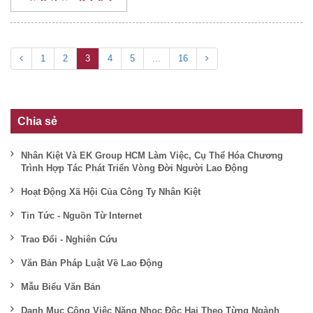
1
2
3
4
5
...
16
Chia sẻ
Nhân Kiệt Và EK Group HCM Làm Việc, Cụ Thể Hóa Chương
Trình Hợp Tác Phát Triển Vòng Đời Người Lao Động
Hoạt Động Xã Hội Của Công Ty Nhân Kiệt
Tin Tức - Nguồn Từ Internet
Trao Đổi - Nghiên Cứu
Văn Bản Pháp Luật Về Lao Động
Mẫu Biểu Văn Bản
Danh Mục Công Việc Nặng Nhọc Độc Hại Theo Từng Ngành